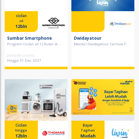
cicilan
sd
12bln
Sumbar Smartphone
Dwidayatour
Program Cicilan sd 12 Bulan di...
Mandiri Dwidayatour Carnival P...
periode promo
Hingga 31 Dec 2027
Cicilan
Bayar
hingga
Tagihan
12bln
Mudah