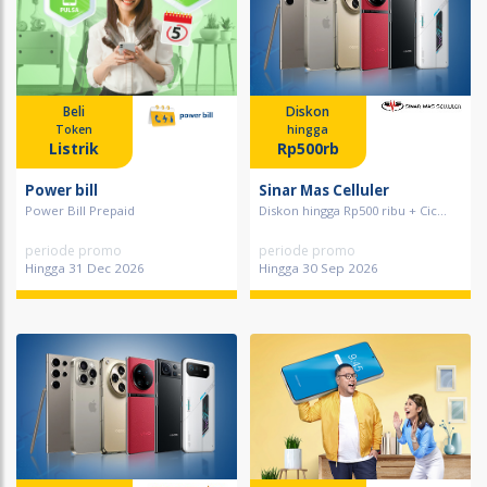
Beli
Diskon
Token
hingga
Listrik
Rp500rb
Power bill
Sinar Mas Celluler
Power Bill Prepaid
Diskon hingga Rp500 ribu + Cic...
periode promo
periode promo
Hingga 31 Dec 2026
Hingga 30 Sep 2026