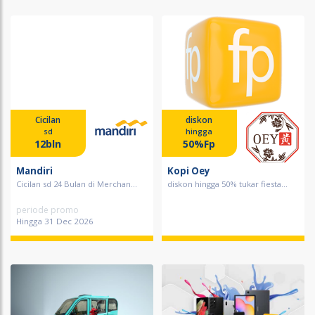
Cicilan
diskon
sd
hingga
12bln
50%Fp
Mandiri
Kopi Oey
Cicilan sd 24 Bulan di Merchan...
diskon hingga 50% tukar fiesta...
periode promo
Hingga 31 Dec 2026