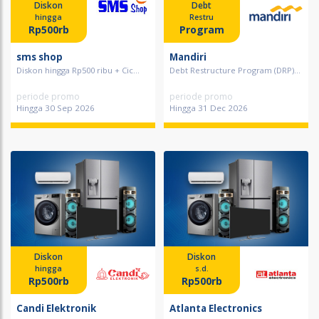
Diskon
Debt
hingga
Restru
Rp500rb
Program
sms shop
Mandiri
Diskon hingga Rp500 ribu + Cic...
Debt Restructure Program (DRP)...
periode promo
periode promo
Hingga 30 Sep 2026
Hingga 31 Dec 2026
Diskon
Diskon
hingga
s.d.
Rp500rb
Rp500rb
Candi Elektronik
Atlanta Electronics