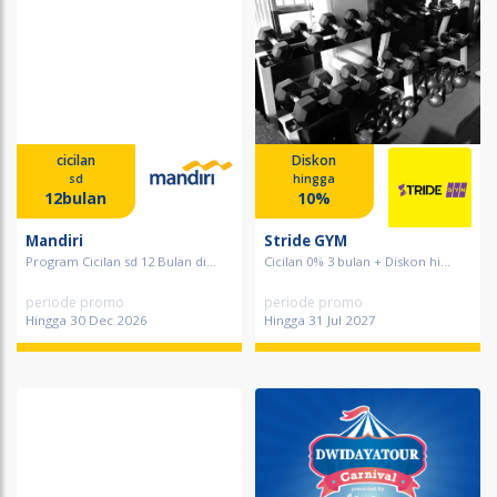
cicilan
Diskon
sd
hingga
12bulan
10%
Mandiri
Stride GYM
Program Cicilan sd 12 Bulan di...
Cicilan 0% 3 bulan + Diskon hi...
periode promo
periode promo
Hingga 30 Dec 2026
Hingga 31 Jul 2027