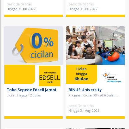
periode promo
periode promo
Hingga 31 Jul 2027
Hingga 31 Jul 2027
Cicilan
hingga
6bulan
Toko Sepede Edsell Jambi
BINUS University
cicilan hingga 12 bulan
Program Cicilan 0% sd 6 Bulan...
periode promo
Hingga 31 Aug 2026