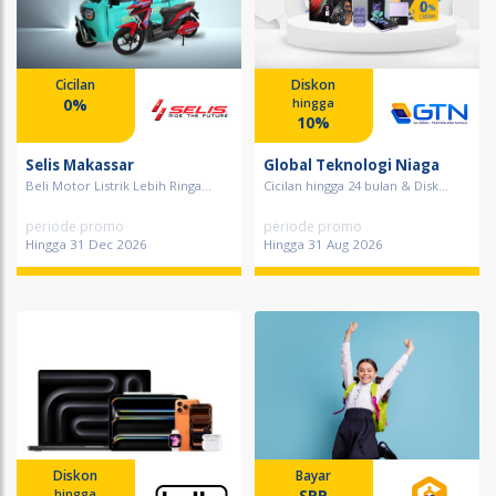
Cicilan
Diskon
0%
hingga
10%
Selis Makassar
Global Teknologi Niaga
Beli Motor Listrik Lebih Ringa...
Cicilan hingga 24 bulan & Disk...
periode promo
periode promo
Hingga 31 Dec 2026
Hingga 31 Aug 2026
Diskon
Bayar
SPP
hingga