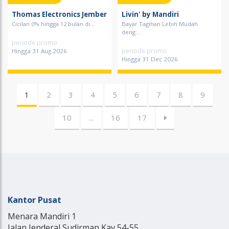
Thomas Electronics Jember
Livin' by Mandiri
Cicilan 0% hingga 12 bulan di...
Bayar Tagihan Lebih Mudah
deng...
periode promo
periode promo
Hingga 31 Aug 2026
Hingga 31 Dec 2026
1
2
3
4
5
6
7
8
9
10
...
16
17
Kantor Pusat
Menara Mandiri 1
Jalan Jenderal Sudirman Kav 54-55