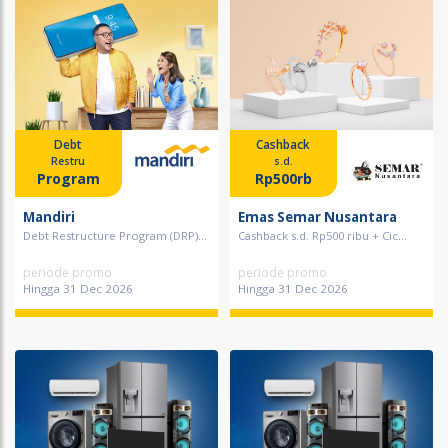
Debt
Cashback
Restru
s.d.
Program
Rp500rb
Mandiri
Emas Semar Nusantara
Debt Restructure Program (DRP)...
Cashback s.d. Rp500 ribu + Cic...
periode promo
periode promo
Hingga 31 Dec 2026
Hingga 31 Dec 2026