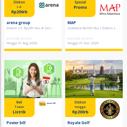
Diskon
Spesial
Promo
s.d.
Rp200rb
arena group
MAP
Diskon s.d. Rp200 ribu di Seri...
Cashback Rp100 ribu + Diskon s...
periode promo
periode promo
Hingga 31 Aug 2026
Hingga 31 Dec 2026
Beli
Diskon
Token
hingga
Listrik
Rp200rb
Power bill
Royale Golf