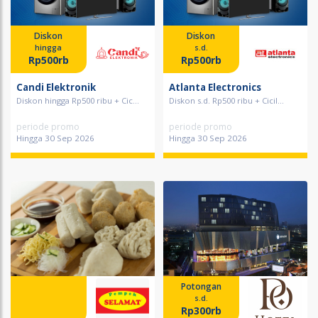
Diskon
Diskon
hingga
s.d.
Rp500rb
Rp500rb
Candi Elektronik
Atlanta Electronics
Diskon hingga Rp500 ribu + Cic...
Diskon s.d. Rp500 ribu + Cicil...
periode promo
periode promo
Hingga 30 Sep 2026
Hingga 30 Sep 2026
Potongan
s.d.
Rp300rb