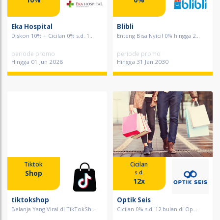
Eka Hospital
Blibli
Diskon 10% + Cicilan 0% s.d. 1...
Enteng Bisa Nyicil 0% hingga 2...
periode promo
periode promo
Hingga 01 Jun 2028
Hingga 31 Jan 2030
Tiktok
Cicilan
Shop
s.d.
12x
tiktokshop
Optik Seis
Belanja Yang Viral di TikTokSh...
Cicilan 0% s.d. 12 bulan di Op...