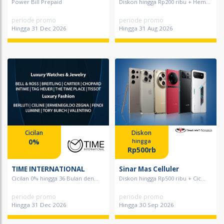
Power Bill Prepaid
Diskon hingga Rp200 ribu + Hem...
periode promo
periode promo
Hingga 31 Dec 2026
Hingga 31 Aug 2026
Cicilan
Diskon
0%
hingga
Rp500rb
TIME INTERNATIONAL
Sinar Mas Celluler
Cicilan 0% hingga 36 Bulan den...
Diskon hingga Rp500 ribu + Cic...
periode promo
periode promo
Hingga 31 Dec 2026
Hingga 30 Sep 2026