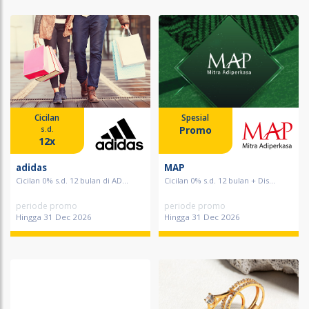
Cicilan
Spesial
Promo
s.d.
12x
adidas
MAP
Cicilan 0% s.d. 12 bulan di AD...
Cicilan 0% s.d. 12 bulan + Dis...
periode promo
periode promo
Hingga 31 Dec 2026
Hingga 31 Dec 2026