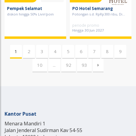
Pempek Selamat
PO Hotel Semarang
diskon hingga 50% Livin'poin
Potongan s.d. RpRp300 ribu, Di...
periode promo
Hingga 30 Jun 2027
1
2
3
4
5
6
7
8
9
10
...
92
93
Kantor Pusat
Menara Mandiri 1
Jalan Jenderal Sudirman Kav 54-55