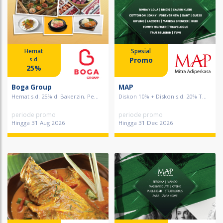
Hemat
Spesial
Promo
s.d.
25%
Boga Group
MAP
Hemat s.d. 25% di Bakerzin, Pe...
Diskon 10% + Diskon s.d. 20% T...
periode promo
periode promo
Hingga 31 Aug 2026
Hingga 31 Dec 2026