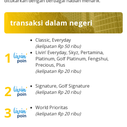
ditukarkan dengan berbagai hadiah menarik.
transaksi dalam negeri
Classic, Everyday
(kelipatan Rp 50 ribu)
1
Livin’ Everyday, Skyz, Pertamina,
Platinum, Golf Platinum, Fengshui,
Precious, Plus
(kelipatan Rp 20 ribu)
2
Signature, Golf Signature
(kelipatan Rp 20 ribu)
3
World Prioritas
(kelipatan Rp 20 ribu)