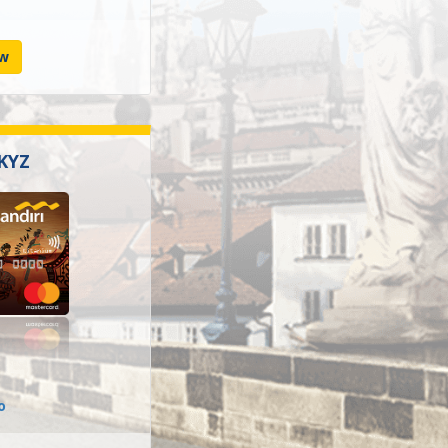
ow
SKYZ
o