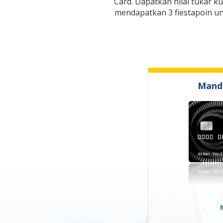
Card. Dapatkan nilai tukar k
mendapatkan 3 fiestapoin un
Mandi