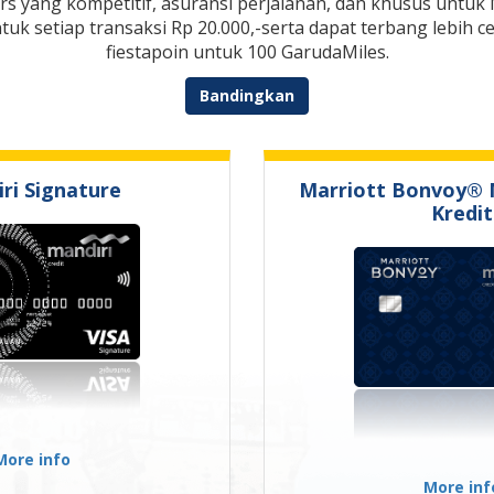
urs yang kompetitif, asuransi perjalanan, dan khusus untuk
tuk setiap transaksi Rp 20.000,-serta dapat terbang lebih
fiestapoin untuk 100 GarudaMiles.
Bandingkan
ri Signature
Marriott Bonvoy® 
Kredit
More info
More inf