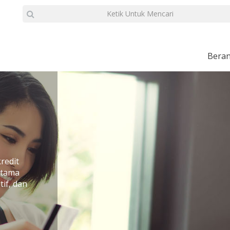
Bera
redit
utama
if, dan