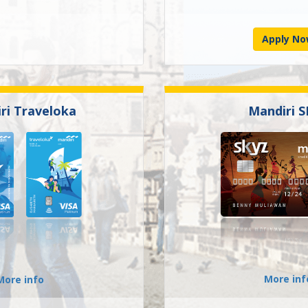
Apply N
ri Traveloka
Mandiri 
More inf
More info