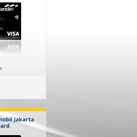
o
obil Jakarta
Card