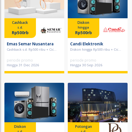
Cashback
Diskon
s.d.
hingga
Rp500rb
Rp500rb
Emas Semar Nusantara
Candi Elektronik
Cashback s.d. Rp500 ribu + Cic...
Diskon hingga Rp500 ribu + Cic...
periode promo
periode promo
Hingga 31 Dec 2026
Hingga 30 Sep 2026
Diskon
Potongan
s.d.
s.d.