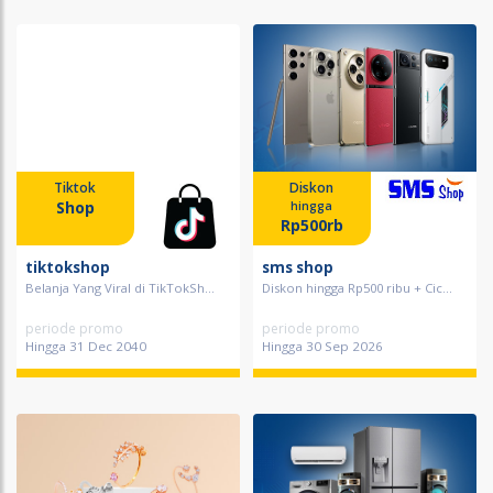
Tiktok
Diskon
Shop
hingga
Rp500rb
tiktokshop
sms shop
Belanja Yang Viral di TikTokSh...
Diskon hingga Rp500 ribu + Cic...
periode promo
periode promo
Hingga 31 Dec 2040
Hingga 30 Sep 2026