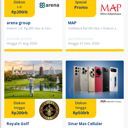
Diskon
Spesial
Promo
s.d.
Rp200rb
arena group
MAP
Diskon s.d. Rp200 ribu di Seri...
Cashback Rp100 ribu + Diskon s...
periode promo
periode promo
Hingga 31 Aug 2026
Hingga 31 Dec 2026
Diskon
Diskon
hingga
hingga
Rp200rb
Rp500rb
Royale Golf
Sinar Mas Celluler