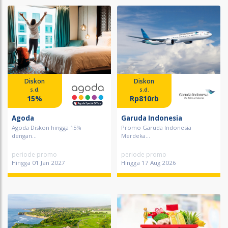
Diskon
Diskon
s.d.
s.d.
15%
Rp810rb
Agoda
Garuda Indonesia
Agoda Diskon hingga 15%
Promo Garuda Indonesia
dengan...
Merdeka...
periode promo
periode promo
Hingga 01 Jan 2027
Hingga 17 Aug 2026