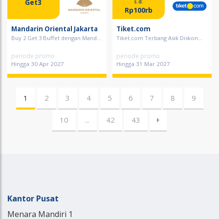
Get3
s.d.
Rp100rb
Mandarin Oriental Jakarta
Tiket.com
Buy 2 Get 3 Buffet dengan Mand...
Tiket.com Terbang Asik Diskon...
periode promo
periode promo
Hingga 30 Apr 2027
Hingga 31 Mar 2027
1
2
3
4
5
6
7
8
9
10
...
42
43
Kantor Pusat
Menara Mandiri 1