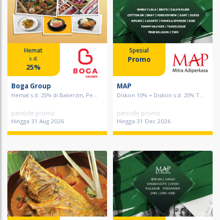
Hemat
Spesial
Promo
s.d.
25%
Boga Group
MAP
Hemat s.d. 25% di Bakerzin, Pe...
Diskon 10% + Diskon s.d. 20% T...
periode promo
periode promo
Hingga 31 Aug 2026
Hingga 31 Dec 2026