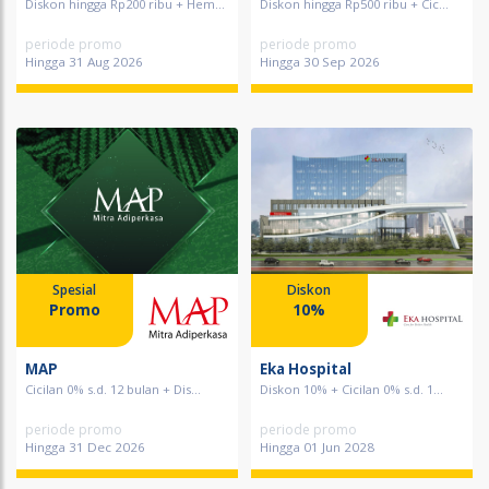
Diskon hingga Rp200 ribu + Hem...
Diskon hingga Rp500 ribu + Cic...
periode promo
periode promo
Hingga 31 Aug 2026
Hingga 30 Sep 2026
Spesial
Diskon
Promo
10%
MAP
Eka Hospital
Cicilan 0% s.d. 12 bulan + Dis...
Diskon 10% + Cicilan 0% s.d. 1...
periode promo
periode promo
Hingga 31 Dec 2026
Hingga 01 Jun 2028