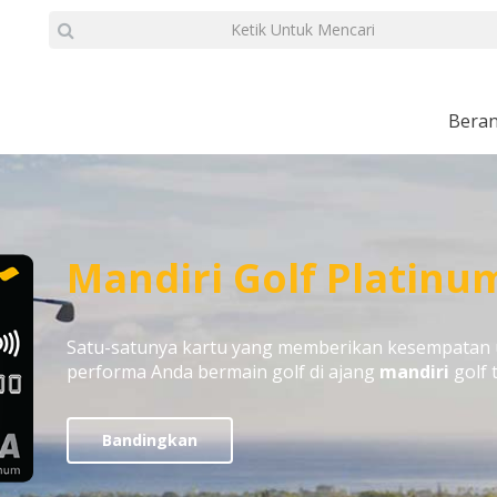
Bera
Mandiri Golf Platinu
Satu-satunya kartu yang memberikan kesempatan
performa Anda bermain golf di ajang
mandiri
golf 
Bandingkan