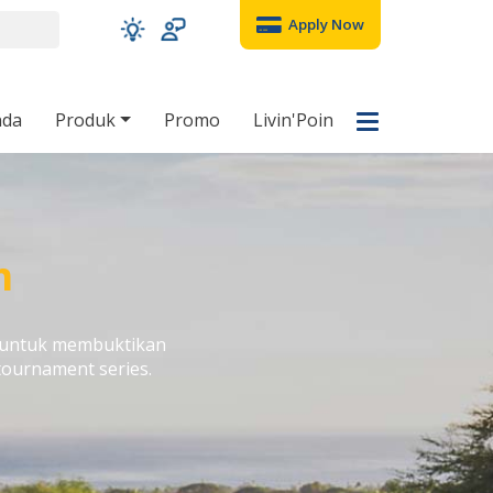
Apply Now
nda
Produk
Promo
Livin'Poin
m
 untuk membuktikan
tournament series.