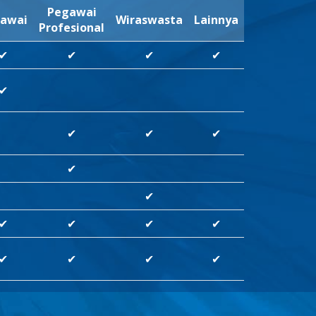
Pegawai
awai
Wiraswasta
Lainnya
Profesional
✔
✔
✔
✔
✔
✔
✔
✔
✔
✔
✔
✔
✔
✔
✔
✔
✔
✔