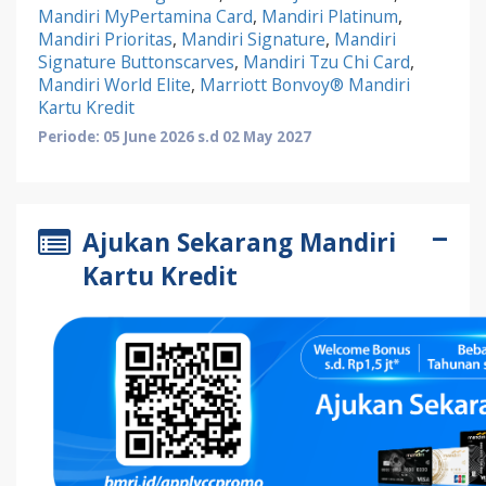
Mandiri MyPertamina Card
,
Mandiri Platinum
,
Mandiri Prioritas
,
Mandiri Signature
,
Mandiri
Signature Buttonscarves
,
Mandiri Tzu Chi Card
,
Mandiri World Elite
,
Marriott Bonvoy® Mandiri
Kartu Kredit
Periode: 05 June 2026 s.d 02 May 2027
Ajukan Sekarang Mandiri
Kartu Kredit