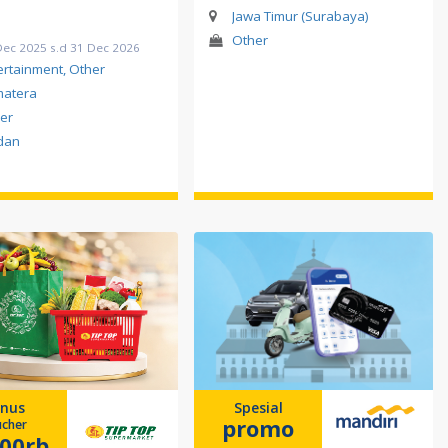
Jawa Timur (Surabaya)
Other
Dec 2025 s.d 31 Dec 2026
ertainment, Other
atera
er
dan
nus
Spesial
promo
cher
00rb