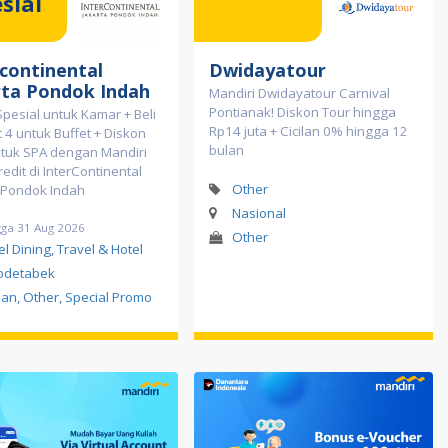
sial
rcontinental
Dwidayatour
rta Pondok Indah
Mandiri Dwidayatour Carnival
Pontianak! Diskon Tour hingga
pesial untuk Kamar + Beli
Rp14 juta + Cicilan 0% hingga 12
 4 untuk Buffet + Diskon
bulan
tuk SPA dengan Mandiri
redit di InterContinental
Other
 Pondok Indah
Nasional
gga 31 Aug 2026
Other
el Dining, Travel & Hotel
odetabek
ilan, Other, Special Promo