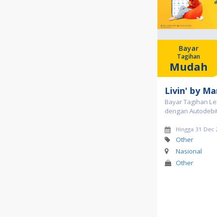
Bayar
Tagihan
Mudah
Livin' by Ma
Bayar Tagihan L
dengan Autodebit 
Hingga 31 Dec
Other
Nasional
Other