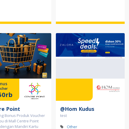
nus
cher
50rb
re Point
@Hom Kudus
ng Bonus Produk Voucher
test
bu di Mall Centre Point
dengan Mandiri Kartu
Other