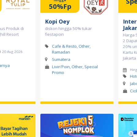
Spe
50%Fp
Kopi Oey
Inte
Jaka
us Produk di
diskon hingga 50% tukar
hill Resort
fiestapoin
Harga S
2 Dapat
Cafe & Resto, Other,
20% un
d 20 Aug 2026
Ramadan
Kartu K
l
Jakarta
Sumatera
tarnya
Livin'Poin, Other, Special
Hin
Promo
Hot
Jab
Cic