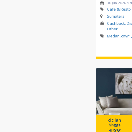
30 Jun 2026 s.
Cafe & Resto
Sumatera
Cashback, Disk
Other
Medan
,
cnyr1
,
cicilan
hingga
12X