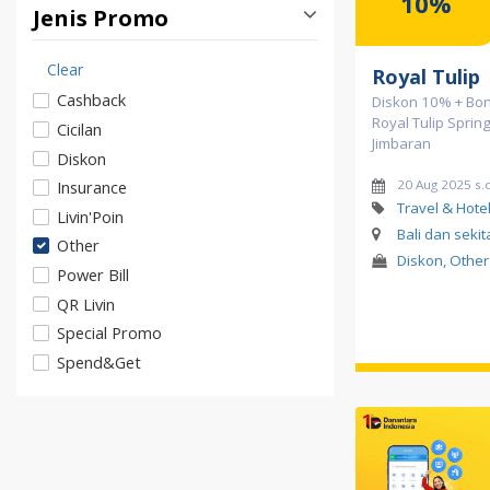
10%
Jenis Promo
Clear
Royal Tulip
Cashback
Diskon 10% + Bon
Royal Tulip Spring
Cicilan
Jimbaran
Diskon
20 Aug 2025 s.
Insurance
Travel & Hote
Livin'Poin
Bali dan seki
Other
Diskon, Other
Power Bill
QR Livin
Special Promo
Spend&Get