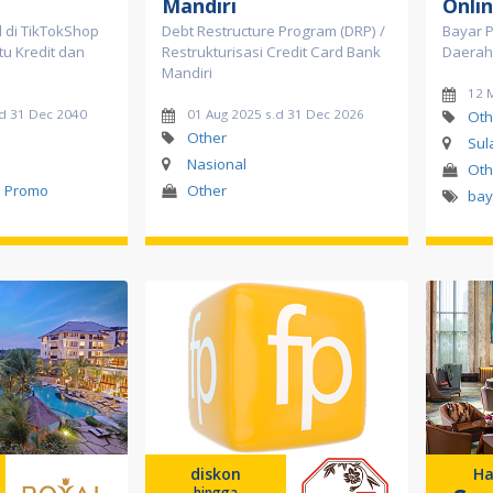
Mandiri
Onli
l di TikTokShop
Debt Restructure Program (DRP) /
Bayar P
tu Kredit dan
Restrukturisasi Credit Card Bank
Daerah 
Mandiri
12 
d 31 Dec 2040
01 Aug 2025 s.d 31 Dec 2026
Oth
Other
Sul
Nasional
Oth
l Promo
Other
bay
diskon
Ha
hingga