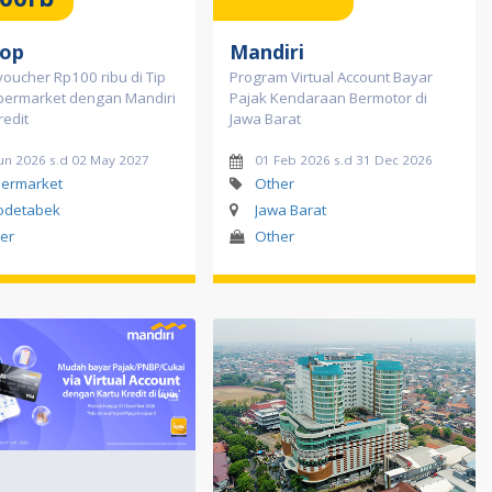
Top
Mandiri
oucher Rp100 ribu di Tip
Program Virtual Account Bayar
permarket dengan Mandiri
Pajak Kendaraan Bermotor di
redit
Jawa Barat
Jun 2026 s.d 02 May 2027
01 Feb 2026 s.d 31 Dec 2026
ermarket
Other
odetabek
Jawa Barat
er
Other