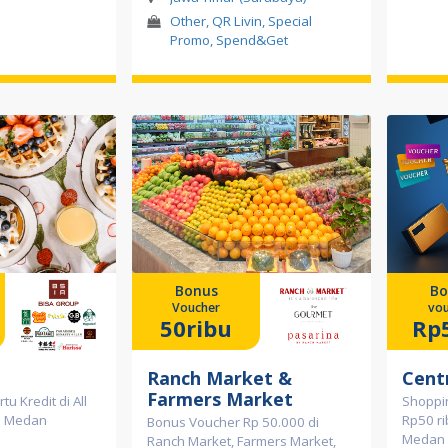
Other, QR Livin, Special
Promo, Spend&Get
Bonus
Bo
Voucher
vou
50ribu
Rp
Ranch Market &
Cent
Farmers Market
u Kredit di All
Shoppi
p Medan
Rp50 ri
Bonus Voucher Rp 50.000 di
Medan 
Ranch Market, Farmers Market,