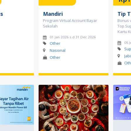
s
Mandiri
Tip 
Program Virtual Account Bayar
Bonus v
Sekolah
Top Su
Kartu K
01 Jan 2026 s.d 31 Dec 2026
05 
Other
Sup
Nasional
Jab
Other
Oth