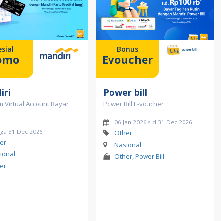
sial
Bonus
omo
Evoucher
iri
Power bill
 Virtual Account Bayar
Power Bill E-voucher
06 Jan 2026 s.d 31 Dec 2026
gga 31 Dec 2026
Other
er
Nasional
ional
Other, Power Bill
er