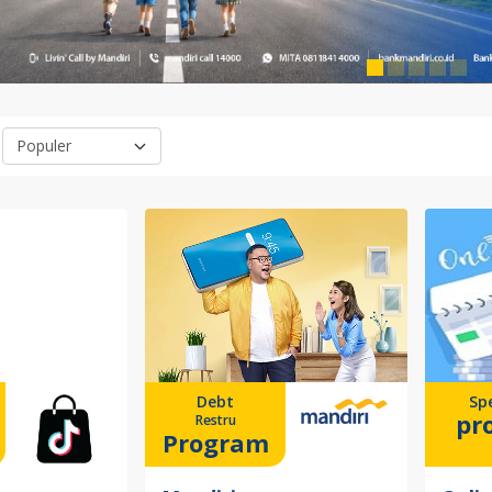
Debt
Spe
pr
Restru
Program