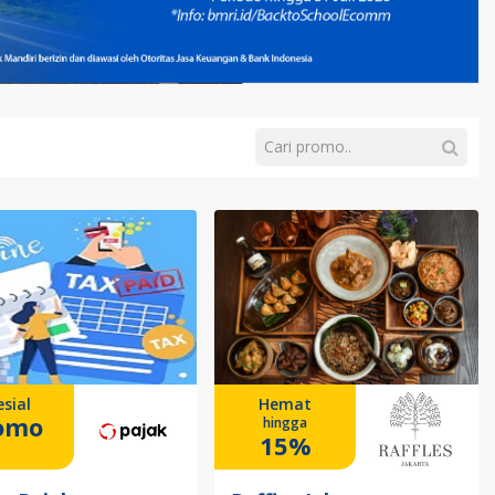
sial
Hemat
omo
hingga
15%