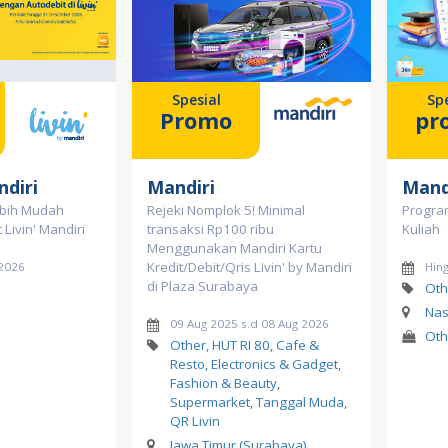
Spesial
Spe
Promo
pr
ndiri
Mandiri
Mand
ebih Mudah
Rejeki Nomplok 5! Minimal
Program
Livin' Mandiri
transaksi Rp100 ribu
Kuliah
Menggunakan Mandiri Kartu
Kredit/Debit/Qris Livin' by Mandiri
 2026
Hin
di Plaza Surabaya
Oth
Nas
09 Aug 2025 s.d 08 Aug 2026
Oth
Other, HUT RI 80, Cafe &
Resto, Electronics & Gadget,
Fashion & Beauty,
Supermarket, Tanggal Muda,
QR Livin
Jawa Timur (Surabaya)