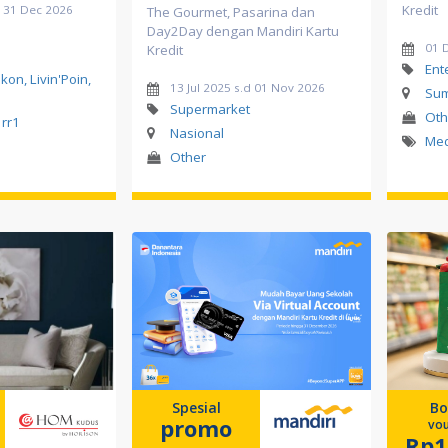
Kredit
d 31 Dec 2026
The Gourmet, Pasarina dan
Day2Day dengan Mandiri Kartu
01 
Kredit
Ent
on, Livin'Poin,
13 Jul 2025 s.d 01 Nov 2026
Sum
Supermarket
Oth
rr1
Nasional
Me
Other
Spesial
Bo
promo
vou
Rp1