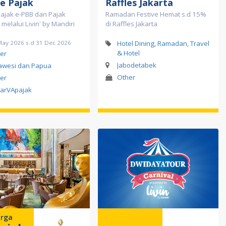
ne Pajak
Raffles Jakarta
ajak e-PBB dan Pajak
Ramadan Festive Hemat s.d 15%
melalui Livin' by Mandiri
di Raffles Jakarta
May 2026 s.d 31 Dec 2026
Hotel Dining, Ramadan, Travel
& Hotel
er
Jabodetabek
awesi dan Papua
Other
er
arVApajak
rga