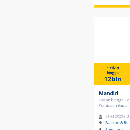
cicilan
hingga
12bln
Mandiri
Cicilan hingga 12
Perhiasan Emas
01 Jul 2023 s.d
Fashion & Be
Sumatera