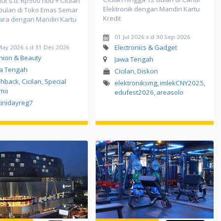
k s.d. Rp500 ribu + Cicilan
Elektronik dengan Mandiri Kartu
 bulan di Toko Emas Semar
Kredit
ara dengan Mandiri Kartu
01 Jul 2026 s.d 30 Sep 2026
Electronics & Gadget
May 2026 s.d 31 Dec 2026
hion & Beauty
Jawa Tengah
a Tengah
Cicilan, Diskon
hback, Cicilan, Special
elektroniksmg
,
imlekCNY2025
,
omo
edufest2026
,
areasolo
tinidayreg7