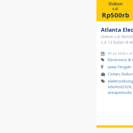
Diskon
s.d.
Rp500rb
Atlanta Ele
Diskon s.d. Rp500 
s.d. 12 bulan di A
07 Jul 2026 s.
Electronics &
Jawa Tengah
Cicilan, Disko
elektroniksm
edufest2026
,
areapemuda