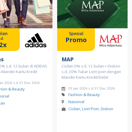
ilan
Spesial
Promo
.d.
2x
as
MAP
 0% s.d. 12 bulan di ADIDAS
Cicilan 0% s.d. 12 bulan + Diskon
Mandiri Kartu Kredit
s.d. 20% Tukar Livin'poin dengan
Mandiri Kartu Kredit/Debit
Jan 2026 s.d 31 Dec 2026
01 Jan 2026 s.d 31 Dec 2026
hion & Beauty
Fashion & Beauty
ional
Nasional
lan
Cicilan, Livin'Poin, Diskon