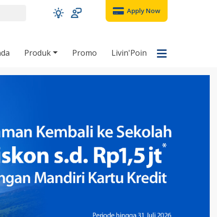
Apply Now
nda
Produk
Promo
Livin'Poin