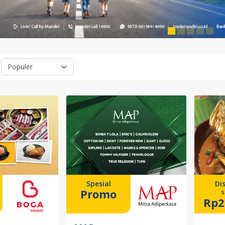
Spesial
Di
Promo
s
Rp2