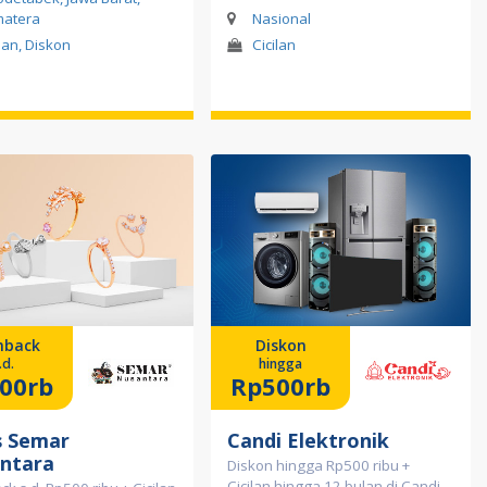
atera
Nasional
ilan, Diskon
Cicilan
hback
Diskon
.d.
hingga
00rb
Rp500rb
 Semar
Candi Elektronik
ntara
Diskon hingga Rp500 ribu +
Cicilan hingga 12 bulan di Candi