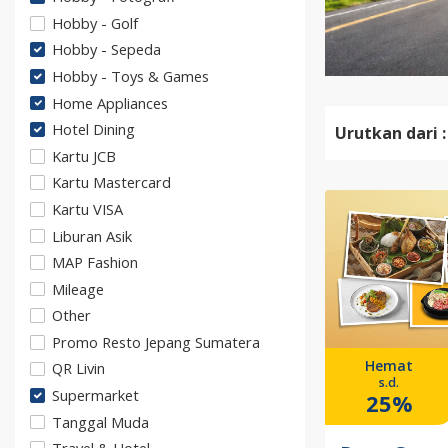
Hobby - Golf
Hobby - Sepeda
Hobby - Toys & Games
Home Appliances
Hotel Dining
Urutkan dari :
Kartu JCB
Kartu Mastercard
Kartu VISA
Liburan Asik
MAP Fashion
Mileage
Other
Promo Resto Jepang Sumatera
Hemat
QR Livin
s.d.
Supermarket
25%
Tanggal Muda