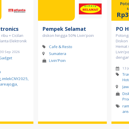
Pot
s
Rp3
ctronics
Pempek Selamat
PO H
ribu + Cicilan
diskon hingga 50% Livin'poin
Potonga
tlanta Elektronik
Diskon 
Hemat 
Cafe & Resto
Livin'p
d 30 Sep 2026
Sumatera
dengan 
 Gadget
Livin'Poin
13 J
n
Tra
g
,
imlekCNY2025
,
Hot
areajogja
,
Jaw
Dis
Pr
ra
are