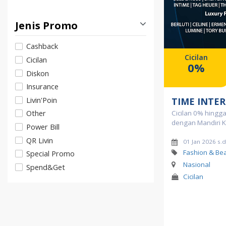
Jenis Promo
Cashback
Cicilan
Cicilan
0%
Diskon
Insurance
Livin'Poin
TIME INTE
Other
Cicilan 0% hingg
dengan Mandiri K
Power Bill
QR Livin
01 Jan 2026 s.
Fashion & Be
Special Promo
Nasional
Spend&Get
Cicilan