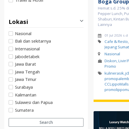
Travel & Hotel
Boga Group
Hemat s.d. 25% di
Pepper Lunch, Pu
Shaburi, Kintan B
Lokasi
Lainnya
Nasional
01 Jul 2026 s.d
Bali dan sekitarnya
Cafe & Resto
Jepang Sumat
Internasional
Nasional
Jabodetabek
Diskon, Livin'
Jawa Barat
Promo
Jawa Tengah
kulinerasik
,
jc
promopalemb
Jawa Timur
CCLippoMall
Surabaya
promolippoma
Kalimantan
Sulawesi dan Papua
Sumatera
Search