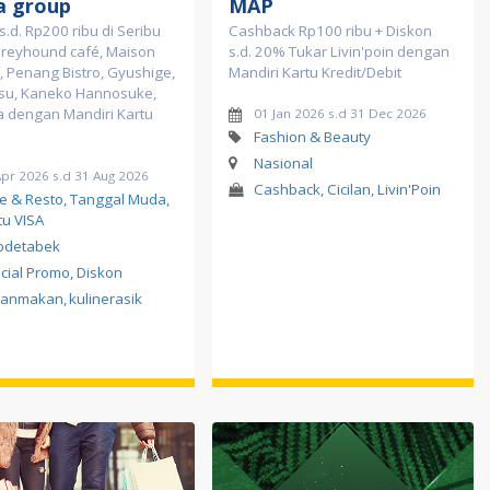
a group
MAP
s.d. Rp200 ribu di Seribu
Cashback Rp100 ribu + Diskon
Greyhound café, Maison
s.d. 20% Tukar Livin'poin dengan
, Penang Bistro, Gyushige,
Mandiri Kartu Kredit/Debit
su, Kaneko Hannosuke,
a dengan Mandiri Kartu
01 Jan 2026 s.d 31 Dec 2026
Fashion & Beauty
Nasional
Apr 2026 s.d 31 Aug 2026
Cashback, Cicilan, Livin'Poin
e & Resto, Tanggal Muda,
tu VISA
odetabek
cial Promo, Diskon
sanmakan
,
kulinerasik