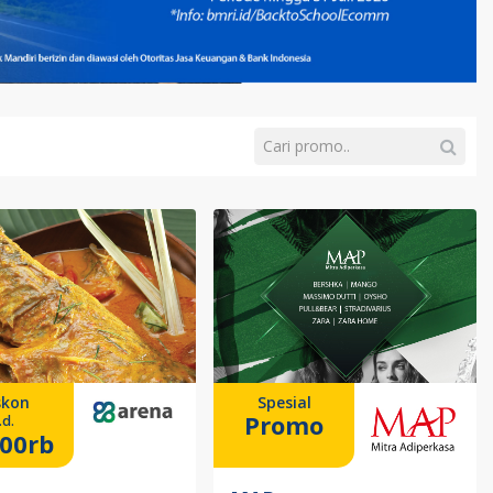
skon
Spesial
Promo
.d.
00rb