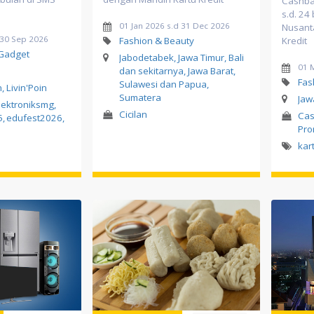
Cashbac
s.d. 24
01 Jan 2026 s.d 31 Dec 2026
Nusant
d 30 Sep 2026
Fashion & Beauty
Kredit
 Gadget
Jabodetabek, Jawa Timur, Bali
01 
dan sekitarnya, Jawa Barat,
Fas
Sulawesi dan Papua,
, Livin'Poin
Sumatera
Jaw
lektroniksmg
,
Cicilan
Cas
5
,
edufest2026
,
Pr
kar