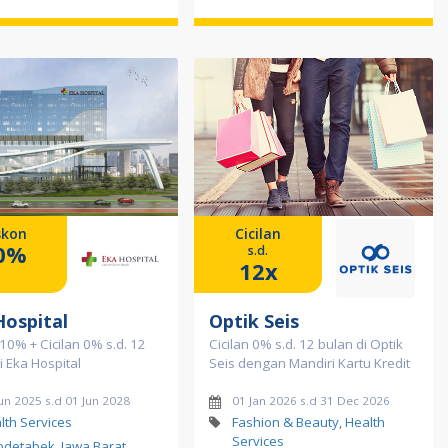
skon
Cicilan
0%
s.d.
12x
Hospital
Optik Seis
10% + Cicilan 0% s.d. 12
Cicilan 0% s.d. 12 bulan di Optik
i Eka Hospital
Seis dengan Mandiri Kartu Kredit
un 2025 s.d 01 Jun 2028
01 Jan 2026 s.d 31 Dec 2026
lth Services
Fashion & Beauty, Health
Services
odetabek, Jawa Barat,