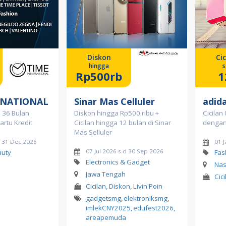
Diskon
Cic
hingga
s
Rp500rb
1
RNATIONAL
Sinar Mas Celluler
adid
a 36 Bulan
Diskon hingga Rp500 ribu +
Cicilan
artu Kredit
Cicilan hingga 12 bulan di Sinar
dengan 
Mas Selluler
d 31 Dec 2026
01 
07 Jul 2026 s.d 30 Sep 2026
auty
Fas
Electronics & Gadget
Nas
Jawa Tengah
Cici
Cicilan, Diskon, Livin'Poin
gadgetsmg
,
elektroniksmg
,
imlekCNY2025
,
edufest2026
,
areapemuda