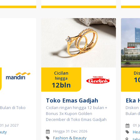
Cicilan
Di
1
hingga
12bln
Toko Emas Gadjah
Eka 
 Bulan di Toko
Cicilan ringan hingga 12 bulan +
Diskon 
Bonus 3x Kupon Golden
Bulan d
December di Toko Emas Gadjah
 31 Jul 2027
01 J
Hingga 31 Dec 2026
auty
Hea
Fashion & Beauty
Jab