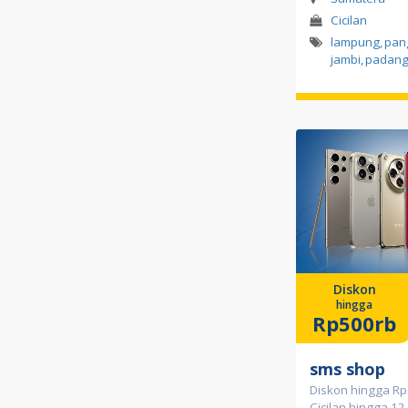
Cicilan
lampung
,
pan
jambi
,
padan
Diskon
hingga
Rp500rb
sms shop
Diskon hingga Rp
Cicilan hingga 12