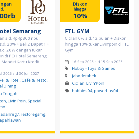
ongan
Diskon
.d.
hingga
00rb
10%
otel Semarang
FTL GYM
n s.d. RpRp300 ribu,
Cicilan 0% s.d. 12 bulan + Diskon
s.d. 20% + Beli 2 Dapat 1 +
hingga 10% tukar Livin’poin di FTL
s.d. 20% dengan tukar
Gym
oin di PO Hotel Semarang
Mandiri Kartu Kredit
16 Sep 2025 s.d 15 Sep 2026
Hobby - Toys & Games
ul 2026 s.d 30 Jun 2027
Jabodetabek
vel & Hotel, Cafe & Resto,
Cicilan, Livin'Poin
el Dining
hobbies04
,
powerbuy04
a Tengah
kon, Livin'Poin, Special
omo
madanreg7
,
restoregsmg
,
apahlawan