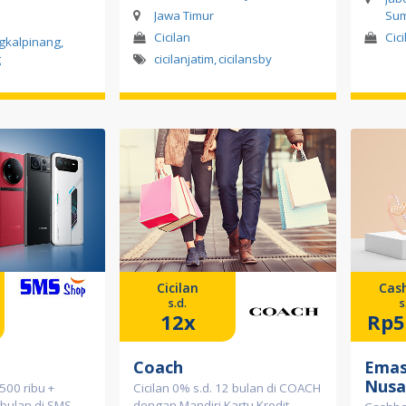
Jawa Timur
Sum
Cicilan
Cic
gkalpinang
,
g
cicilanjatim
,
cicilansby
Cicilan
Cas
s.d.
s
12x
Rp5
Coach
Emas
Nusa
500 ribu +
Cicilan 0% s.d. 12 bulan di COACH
 bulan di SMS
dengan Mandiri Kartu Kredit