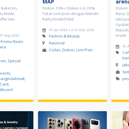
MAP
aren
 Bakerzin,
Diskon 10% + Diskon s.d. 20%
Diskon 
tu Made,
Tukar Livin'poin dengan Mandiri
Rasa, 
uffet dan
Kartu Kredit/Debit
tatsuya
Gyukat
Massili
01 Jan 2026 s.d 31 Dec 2026
Kredit
 31 Aug 2026
Fashion & Beauty
, Promo Resto
Nasional
01 
era
Cicilan, Diskon, Livin'Poin
Caf
Kar
Poin, Special
Jab
Spe
bresto
,
angindahmall
,
pe
sCard
,
llscard