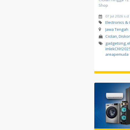
Shop
07 Jul 2026 s.
Electronics &
Jawa Tengah
Cicilan, Diskon
gadgetsmg
,
e
imlekCNY202
areapemuda