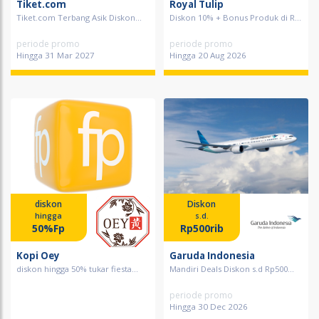
Tiket.com
Royal Tulip
Tiket.com Terbang Asik Diskon...
Diskon 10% + Bonus Produk di R...
periode promo
periode promo
Hingga 31 Mar 2027
Hingga 20 Aug 2026
diskon
Diskon
hingga
s.d.
50%Fp
Rp500rib
Kopi Oey
Garuda Indonesia
diskon hingga 50% tukar fiesta...
Mandiri Deals Diskon s.d Rp500...
periode promo
Hingga 30 Dec 2026