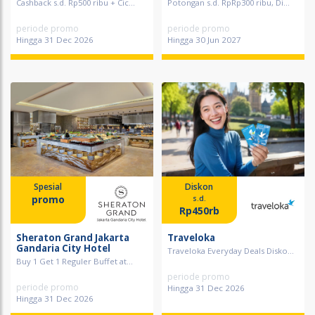
Cashback s.d. Rp500 ribu + Cic...
Potongan s.d. RpRp300 ribu, Di...
periode promo
periode promo
Hingga 31 Dec 2026
Hingga 30 Jun 2027
Spesial
Diskon
promo
s.d.
Rp450rb
Sheraton Grand Jakarta
Traveloka
Gandaria City Hotel
Traveloka Everyday Deals Disko...
Buy 1 Get 1 Reguler Buffet at...
periode promo
periode promo
Hingga 31 Dec 2026
Hingga 31 Dec 2026