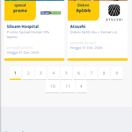
spesial
Diskon
promo
Rp50rb
Siloam Hospital
Atsushi
Promo Spesial Hemat 10%
Diskon Rp50 ribu + Hemat s.d....
layana...
periode promo
periode promo
Hingga 31 Dec 2026
Hingga 31 Dec 2026
1
2
3
4
5
6
7
8
9
10
11