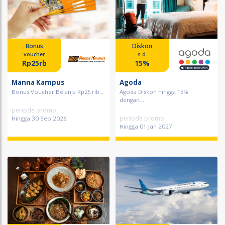
Bonus
Diskon
voucher
s.d.
Rp25rb
15%
Manna Kampus
Agoda
Bonus Voucher Belanja Rp25 rib...
Agoda Diskon hingga 15%
dengan...
periode promo
periode promo
Hingga 30 Sep 2026
Hingga 01 Jan 2027