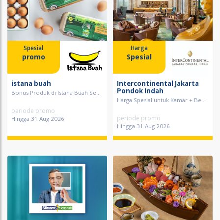
Spesial
Harga
promo
Spesial
istana buah
Intercontinental Jakarta
Pondok Indah
Bonus Produk di Istana Buah Se...
Harga Spesial untuk Kamar + Be...
periode promo
periode promo
Hingga 31 Aug 2026
Hingga 31 Aug 2026