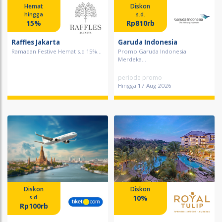
Hemat
Diskon
hingga
s.d.
15%
Rp810rb
Raffles Jakarta
Garuda Indonesia
Ramadan Festive Hemat s.d 15%...
Promo Garuda Indonesia
Merdeka...
periode promo
Hingga 17 Aug 2026
Diskon
Diskon
10%
s.d.
Rp100rb