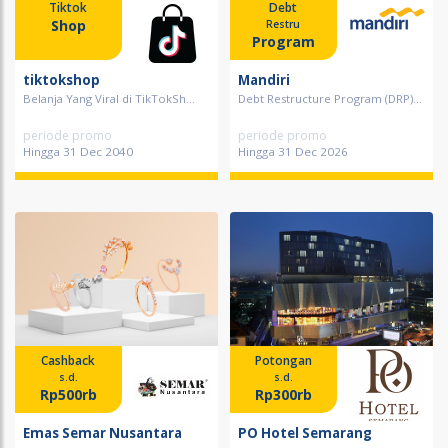
Tiktok
Debt
Shop
Restru
Program
tiktokshop
Mandiri
Belanja Yang Viral di TikTokSh...
Debt Restructure Program (DRP)...
periode promo
periode promo
Hingga 31 Dec 2040
Hingga 31 Dec 2026
Cashback
Potongan
s.d.
s.d.
Rp500rb
Rp300rb
Emas Semar Nusantara
PO Hotel Semarang