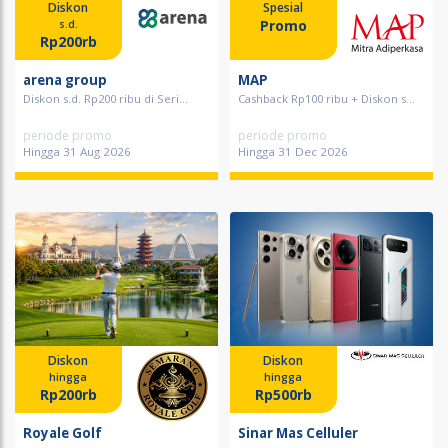
Diskon
Spesial
Promo
s.d.
Rp200rb
arena group
MAP
Diskon s.d. Rp200 ribu di Seri...
Cashback Rp100 ribu + Diskon s...
periode promo
periode promo
Hingga 31 Aug 2026
Hingga 31 Dec 2026
Diskon
Diskon
hingga
hingga
Rp200rb
Rp500rb
Royale Golf
Sinar Mas Celluler