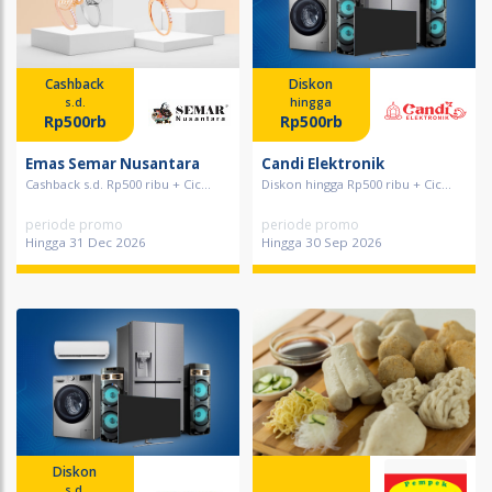
Cashback
Diskon
s.d.
hingga
Rp500rb
Rp500rb
Emas Semar Nusantara
Candi Elektronik
Cashback s.d. Rp500 ribu + Cic...
Diskon hingga Rp500 ribu + Cic...
periode promo
periode promo
Hingga 31 Dec 2026
Hingga 30 Sep 2026
Diskon
s.d.