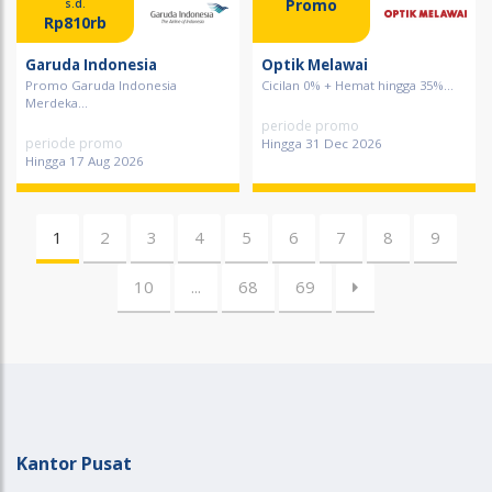
Promo
s.d.
Rp810rb
Garuda Indonesia
Optik Melawai
Promo Garuda Indonesia
Cicilan 0% + Hemat hingga 35%...
Merdeka...
periode promo
periode promo
Hingga 31 Dec 2026
Hingga 17 Aug 2026
1
2
3
4
5
6
7
8
9
10
...
68
69
Kantor Pusat