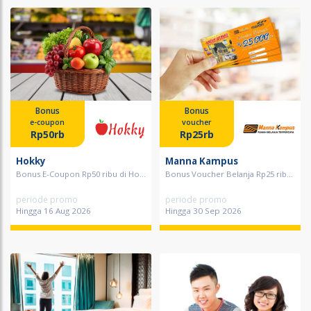
Bonus
Bonus
e-coupon
voucher
Rp50rb
Rp25rb
Hokky
Manna Kampus
Bonus E-Coupon Rp50 ribu di Ho...
Bonus Voucher Belanja Rp25 rib...
periode promo
periode promo
Hingga 16 Aug 2026
Hingga 30 Sep 2026