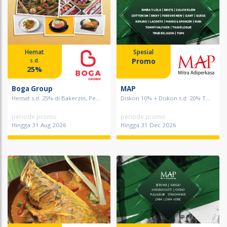
Hemat
Spesial
Promo
s.d.
25%
Boga Group
MAP
Hemat s.d. 25% di Bakerzin, Pe...
Diskon 10% + Diskon s.d. 20% T...
periode promo
periode promo
Hingga 31 Aug 2026
Hingga 31 Dec 2026