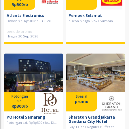
Rp500rb
Atlanta Electronics
Pempek Selamat
Diskon s.d. Rp500 ribu + Cicil...
diskon hingga 50% Livin'poin
periode promo
Hingga 30 Sep 2026
Potongan
Spesial
promo
s.d.
Rp300rb
PO Hotel Semarang
Sheraton Grand Jakarta
Gandaria City Hotel
Potongan s.d. RpRp300 ribu, Di...
Buy 1 Get 1 Reguler Buffet at...