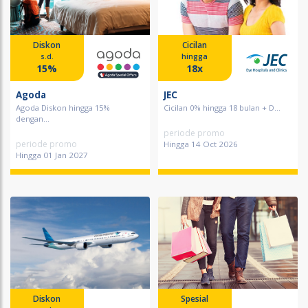
Diskon
Cicilan
s.d.
hingga
15%
18x
Agoda
JEC
Agoda Diskon hingga 15%
Cicilan 0% hingga 18 bulan + D...
dengan...
periode promo
periode promo
Hingga 14 Oct 2026
Hingga 01 Jan 2027
Diskon
Spesial