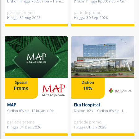
Diskon hingga Rp200 ribu + Hem...
Diskon hingga Rp500 ribu + Cic...
periode promo
periode promo
Hingga 31 Aug 2026
Hingga 30 Sep 2026
Spesial
Diskon
Promo
10%
MAP
Eka Hospital
Cicilan 0% s.d. 12 bulan + Dis...
Diskon 10% + Cicilan 0% s.d. 1...
periode promo
periode promo
Hingga 31 Dec 2026
Hingga 01 Jun 2028