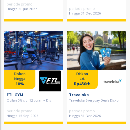
periode promo
periode promo
Hingga 30 Jun 2027
Hingga 31 Dec 2026
Diskon
Diskon
hingga
s.d.
10%
Rp450rb
FTL GYM
Traveloka
Cicilan 0% s.d. 12 bulan + Dis...
Traveloka Everyday Deals Disko...
periode promo
periode promo
Hingga 15 Sep 2026
Hingga 31 Dec 2026