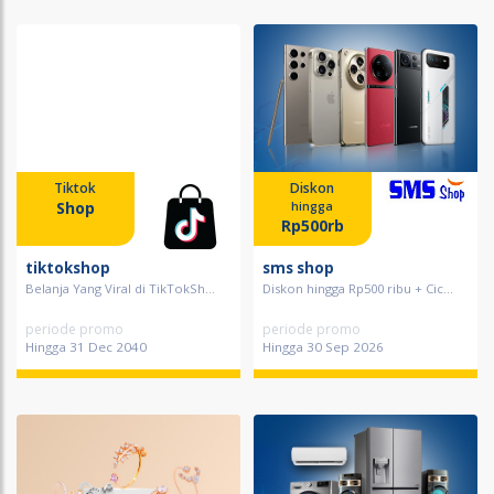
Tiktok
Diskon
Shop
hingga
Rp500rb
tiktokshop
sms shop
Belanja Yang Viral di TikTokSh...
Diskon hingga Rp500 ribu + Cic...
periode promo
periode promo
Hingga 31 Dec 2040
Hingga 30 Sep 2026