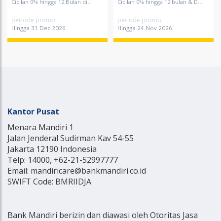
Cicilan 0% hingga 12 Bulan di...
Cicilan 0% hingga 12 bulan & D...
periode promo
periode promo
Hingga 31 Dec 2026
Hingga 24 Nov 2026
Kantor Pusat
Menara Mandiri 1
Jalan Jenderal Sudirman Kav 54-55
Jakarta 12190 Indonesia
Telp: 14000, +62-21-52997777
Email: mandiricare@bankmandiri.co.id
SWIFT Code: BMRIIDJA
Bank Mandiri berizin dan diawasi oleh Otoritas Jasa