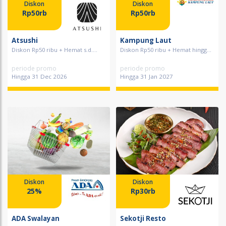
Diskon
Diskon
Rp50rb
Rp50rb
Atsushi
Kampung Laut
Diskon Rp50 ribu + Hemat s.d....
Diskon Rp50 ribu + Hemat hingg...
periode promo
periode promo
Hingga 31 Dec 2026
Hingga 31 Jan 2027
Diskon
Diskon
25%
Rp30rb
ADA Swalayan
Sekotji Resto