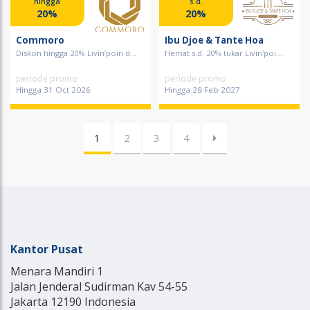
hingga
s.d.
20%
20%
Commoro
Ibu Djoe & Tante Hoa
Diskon hingga 20% Livin’poin d...
Hemat s.d. 20% tukar Livin'poi...
periode promo
periode promo
Hingga 31 Oct 2026
Hingga 28 Feb 2027
1
2
3
4
Kantor Pusat
Menara Mandiri 1
Jalan Jenderal Sudirman Kav 54-55
Jakarta 12190 Indonesia