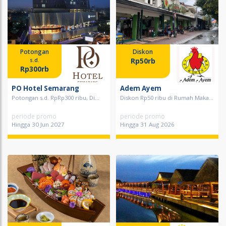
Potongan
Diskon
Rp50rb
s.d.
Rp300rb
PO Hotel Semarang
Adem Ayem
Potongan s.d. RpRp300 ribu, Di...
Diskon Rp50 ribu di Rumah Maka...
periode promo
periode promo
Hingga 30 Jun 2027
Hingga 31 Aug 2026