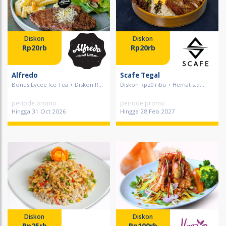
Diskon
Diskon
Rp20rb
Rp20rb
Alfredo
Scafe Tegal
Bonus Lycee Ice Tea + Diskon R...
Diskon Rp20 ribu + Hemat s.d....
periode promo
periode promo
Hingga 31 Oct 2026
Hingga 28 Feb 2027
Diskon
Diskon
Rp25rb
Rp100rb