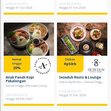
periode promo
periode promo
Hingga 31 Oct 2026
Hingga 31 Oct 2026
Hemat
Diskon
Rp50rb
hingga
20%
Anak Panah Kopi
Seseduh Resto & Lounge
Pekalongan
Diskon Rp50 ribu + Hemat hingg...
Hemat hingga 20% tukar Livin'p...
periode promo
periode promo
Hingga 31 Dec 2026
Hingga 28 Feb 2027