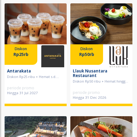
Diskon
Diskon
Rp25rb
Rp50rb
Antarakata
Llauk Nusantara
Restaurant
Diskon Rp25 ribu + Hemat s.d....
Diskon Rp50 ribu + Hemat hingg...
periode promo
periode promo
Hingga 31 Jul 2027
Hingga 31 Dec 2026