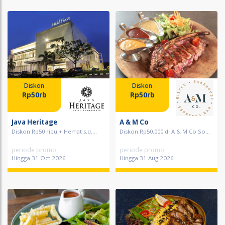
Diskon
Diskon
Rp50rb
Rp50rb
Java Heritage
A & M Co
Diskon Rp50 ribu + Hemat s.d....
Diskon Rp50.000 di A & M Co So...
periode promo
periode promo
Hingga 31 Oct 2026
Hingga 31 Aug 2026