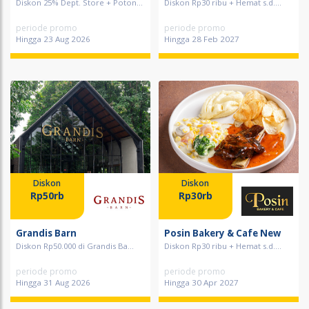
Diskon 25% Dept. Store + Poton...
Diskon Rp30 ribu + Hemat s.d....
periode promo
periode promo
Hingga 23 Aug 2026
Hingga 28 Feb 2027
Diskon
Diskon
Rp50rb
Rp30rb
Grandis Barn
Posin Bakery & Cafe New
Diskon Rp50.000 di Grandis Ba...
Diskon Rp30 ribu + Hemat s.d....
periode promo
periode promo
Hingga 31 Aug 2026
Hingga 30 Apr 2027