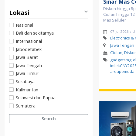
Sinar Mas Ce
Diskon hingga Rp
Lokasi
Cicilan hingga 12 
Mas Selluler
Nasional
07 Jul 2026 s.
Bali dan sekitarnya
Electronics &
Internasional
Jawa Tengah
Jabodetabek
Cicilan, Diskon
Jawa Barat
gadgetsmg
,
e
Jawa Tengah
imlekCNY202
areapemuda
Jawa Timur
Surabaya
Kalimantan
Sulawesi dan Papua
Sumatera
Search