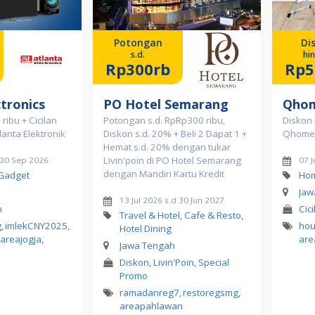
Potongan
Di
s.d.
hi
Rp300rb
Rp5
ctronics
PO Hotel Semarang
Qho
ribu + Cicilan
Potongan s.d. RpRp300 ribu,
Diskon 
tlanta Elektronik
Diskon s.d. 20% + Beli 2 Dapat 1 +
Qhomem
Hemat s.d. 20% dengan tukar
Livin'poin di PO Hotel Semarang
d 30 Sep 2026
07 J
dengan Mandiri Kartu Kredit
 Gadget
Hom
Jaw
13 Jul 2026 s.d 30 Jun 2027
n
Cic
Travel & Hotel, Cafe & Resto,
g
,
imlekCNY2025
,
hou
Hotel Dining
areajogja
,
are
Jawa Tengah
Diskon, Livin'Poin, Special
Promo
ramadanreg7
,
restoregsmg
,
areapahlawan