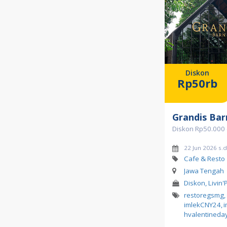
Diskon
Rp50rb
Grandis Bar
Diskon Rp50.000 
22 Jun 2026 s.
Cafe & Resto
Jawa Tengah
Diskon, Livin'
restoregsmg
,
imlekCNY24
,
i
hvalentineda