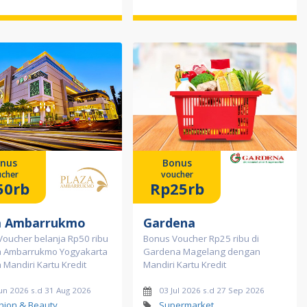
nus
Bonus
cher
voucher
50rb
Rp25rb
a Ambarrukmo
Gardena
Voucher belanja Rp50 ribu
Bonus Voucher Rp25 ribu di
za Ambarrukmo Yogyakarta
Gardena Magelang dengan
Mandiri Kartu Kredit
Mandiri Kartu Kredit
un 2026 s.d 31 Aug 2026
03 Jul 2026 s.d 27 Sep 2026
hion & Beauty
Supermarket