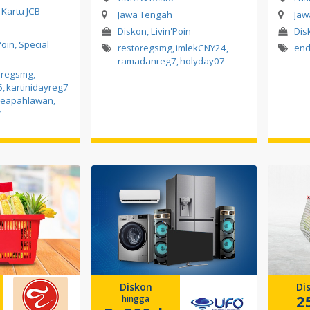
 Kartu JCB
Jawa Tengah
Jaw
Diskon, Livin'Poin
Dis
Poin, Special
restoregsmg
,
imlekCNY24
,
end
ramadanreg7
,
holyday07
oregsmg
,
5
,
kartinidayreg7
reapahlawan
,
7
Diskon
Di
2
hingga