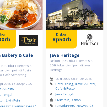
skon
Diskon
30rb
Rp50rb
n Bakery & Cafe
Java Heritage
Diskon Rp50 ribu + Hemat s.d.
20% tukar Livin'poin di Java
Rp30 ribu + Hemat s.d.
Heritage
ar Livin'poin di Posin
 & Cafe Semarang
06 Jul 2026 s.d 31 Oct 2026
Hotel Dining, Travel & Hotel,
Apr 2026 s.d 30 Apr 2027
Cafe & Resto
e & Resto
Jawa Tengah
a Tengah
Livin'Poin, Diskon
kon, Livin'Poin
ramadanreg7
,
newyear25
,
toregsmg
,
kartinidayreg7
,