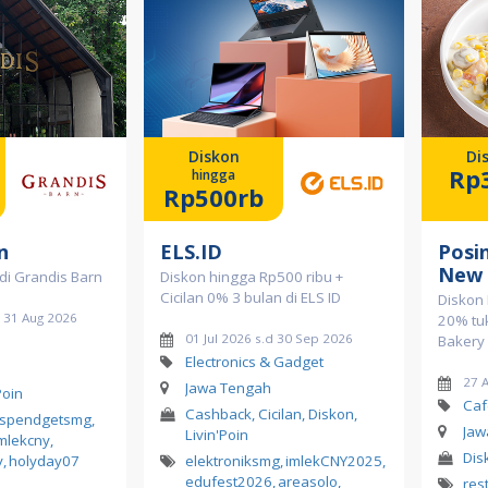
Diskon
Di
Rp
hingga
Rp500rb
n
ELS.ID
Posi
New
di Grandis Barn
Diskon hingga Rp500 ribu +
Cicilan 0% 3 bulan di ELS ID
Diskon 
d 31 Aug 2026
20% tuk
01 Jul 2026 s.d 30 Sep 2026
Bakery
Electronics & Gadget
27 
Jawa Tengah
Poin
Caf
Cashback, Cicilan, Diskon,
spendgetsmg
,
Jaw
Livin'Poin
mlekcny
,
Dis
y
,
holyday07
elektroniksmg
,
imlekCNY2025
,
edufest2026
,
areasolo
,
res