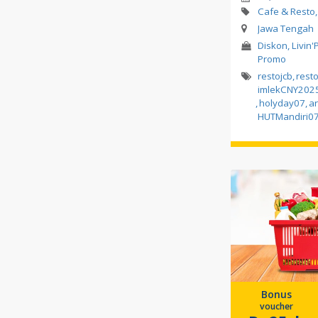
Cafe & Resto,
Jawa Tengah
Diskon, Livin'
Promo
restojcb
,
rest
imlekCNY202
,
holyday07
,
a
HUTMandiri0
Bonus
voucher