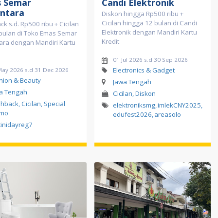
 Semar
Candi Elektronik
ntara
Diskon hingga Rp500 ribu +
Cicilan hingga 12 bulan di Candi
k s.d. Rp500 ribu + Cicilan
Elektronik dengan Mandiri Kartu
 bulan di Toko Emas Semar
Kredit
ara dengan Mandiri Kartu
01 Jul 2026 s.d 30 Sep 2026
Electronics & Gadget
May 2026 s.d 31 Dec 2026
hion & Beauty
Jawa Tengah
a Tengah
Cicilan, Diskon
hback, Cicilan, Special
elektroniksmg
,
imlekCNY2025
,
omo
edufest2026
,
areasolo
tinidayreg7