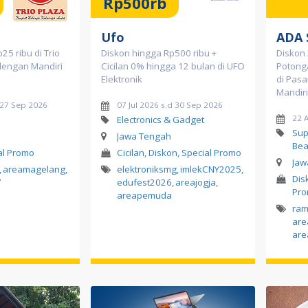
Rp500rb
Ufo
ADA 
5 ribu di Trio
Diskon hingga Rp500 ribu +
Diskon 
dengan Mandiri
Cicilan 0% hingga 12 bulan di UFO
Potong
Elektronik
di Pas
Mandiri
d 27 Sep 2026
07 Jul 2026 s.d 30 Sep 2026
22 
Electronics & Gadget
Sup
Jawa Tengah
Bea
al Promo
Cicilan, Diskon, Special Promo
Jaw
,
areamagelang
,
elektroniksmg
,
imlekCNY2025
,
Dis
7
edufest2026
,
areajogja
,
Pr
areapemuda
ra
ar
are