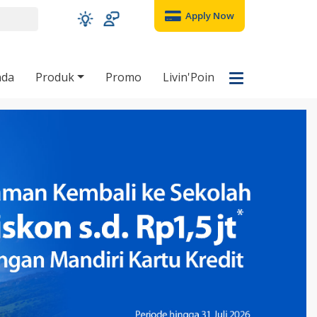
Apply Now
nda
Produk
Promo
Livin'Poin