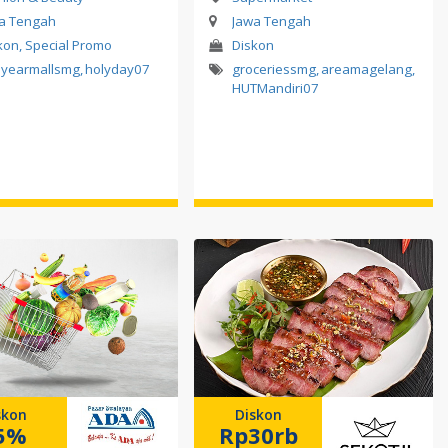
a Tengah
Jawa Tengah
kon, Special Promo
Diskon
yearmallsmg
,
holyday07
groceriessmg
,
areamagelang
,
HUTMandiri07
skon
Diskon
5%
Rp30rb