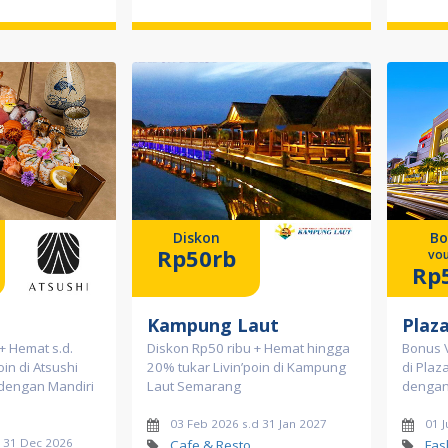
Diskon
Bo
Rp50rb
vou
Rp
Kampung Laut
Plaz
+ Hemat s.d.
Diskon Rp50 ribu + Hemat hingga
Bonus 
in di Atsushi
20% tukar Livin’poin di Kampung
di Pla
dengan Mandiri
Laut Semarang
dengan 
03 Feb 2026 s.d 31 Jan 2027
01 J
d 31 Dec 2026
Cafe & Resto
Fas