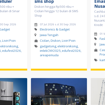
lluler
sms shop
Emas
Nusa
500 ribu +
Diskon hingga Rp500 ribu +
bulan di Sinar
Cicilan hingga 12 bulan di SMS
Cashbac
Shop
s.d. 24
Nusant
d 30 Sep 2026
07 Jul 2026 s.d 30 Sep 2026
Kredit
 Gadget
Electronics & Gadget
01 
Jawa Tengah
Fas
, Livin'Poin
Cicilan, Diskon, Livin'Poin
Jaw
lektroniksmg
,
gadgetsmg
,
elektroniksmg
,
Cas
5
,
edufest2026
,
imlekCNY2025
,
edufest2026
,
Pr
areapemuda
kar