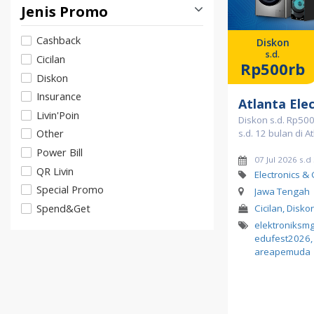
Jenis Promo
Cashback
Diskon
s.d.
Cicilan
Rp500rb
Diskon
Insurance
Atlanta Ele
Livin'Poin
Diskon s.d. Rp500 
Other
s.d. 12 bulan di A
Power Bill
07 Jul 2026 s.
QR Livin
Electronics &
Special Promo
Jawa Tengah
Spend&Get
Cicilan, Disko
elektroniksm
edufest2026
,
areapemuda