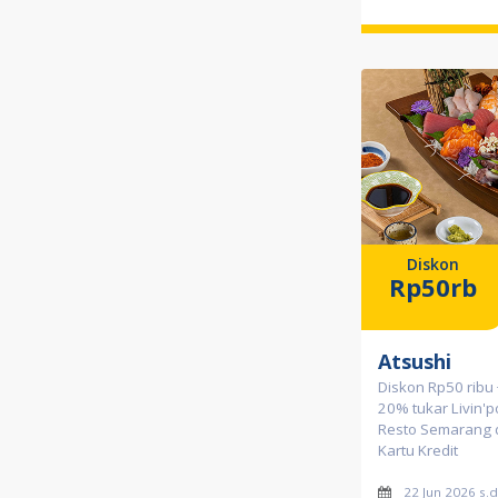
Diskon
Rp50rb
Atsushi
Diskon Rp50 ribu 
20% tukar Livin'po
Resto Semarang 
Kartu Kredit
22 Jun 2026 s.