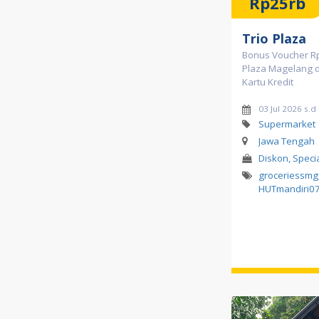
Rp25rb
Trio Plaza
Bonus Voucher Rp2
Plaza Magelang 
Kartu Kredit
03 Jul 2026 s.
Supermarket
Jawa Tengah
Diskon, Speci
groceriessmg
HUTmandiri0