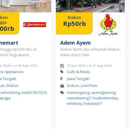
skon
Diskon
Rp50rb
ngga
00rb
memart
Adem Ayem
hingga Rp500 ribu di
Diskon Rp50 ribu di Rumah Makan
art Yogyakarta
Adem Ayem Solo
ul 2026 s.d 30 Sep 2026
22 Jun 2026 s.d 31 Aug 2026
e Appliances
Cafe & Resto
a Tengah
Jawa Tengah
ilan, Diskon
Diskon, Livin'Poin
seholdsmg
,
imlekCNY2025
,
restoregsmg
,
spendgetsmg
,
ajogja
ramadanreg7
,
hvalentineday
,
imlekcny
,
holyday07