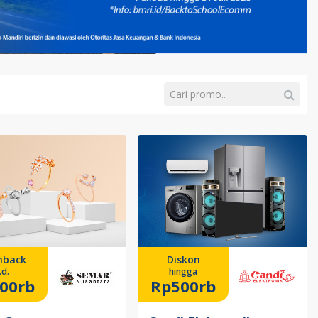
hback
Diskon
.d.
hingga
00rb
Rp500rb