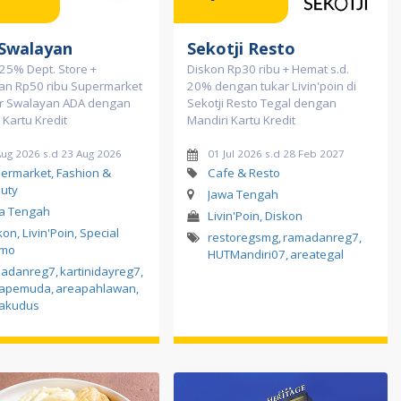
Swalayan
Sekotji Resto
25% Dept. Store +
Diskon Rp30 ribu + Hemat s.d.
an Rp50 ribu Supermarket
20% dengan tukar Livin'poin di
ar Swalayan ADA dengan
Sekotji Resto Tegal dengan
 Kartu Kredit
Mandiri Kartu Kredit
Aug 2026 s.d 23 Aug 2026
01 Jul 2026 s.d 28 Feb 2027
ermarket, Fashion &
Cafe & Resto
uty
Jawa Tengah
a Tengah
Livin'Poin, Diskon
kon, Livin'Poin, Special
restoregsmg
,
ramadanreg7
,
omo
HUTMandiri07
,
areategal
madanreg7
,
kartinidayreg7
,
eapemuda
,
areapahlawan
,
akudus