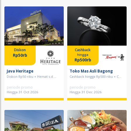
Diskon
Cashback
Rp50rb
hingga
Rp500rb
Java Heritage
Toko Mas Asli Bagong
Diskon Rp50 ribu + Hemat s.d....
Cashback hingga Rp500 ribu + C...
periode promo
periode promo
Hingga 31 Oct 2026
Hingga 31 Dec 2026