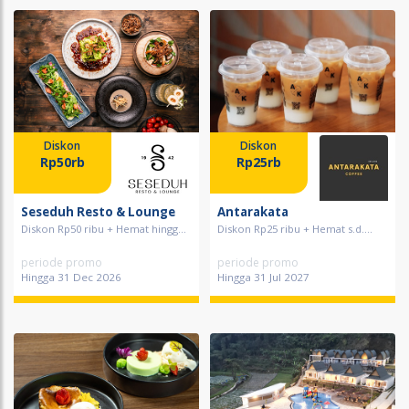
Diskon
Diskon
Rp50rb
Rp25rb
Seseduh Resto & Lounge
Antarakata
Diskon Rp50 ribu + Hemat hingg...
Diskon Rp25 ribu + Hemat s.d....
periode promo
periode promo
Hingga 31 Dec 2026
Hingga 31 Jul 2027