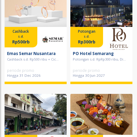
Cashback
Potongan
s.d.
s.d.
Rp500rb
Rp300rb
Emas Semar Nusantara
PO Hotel Semarang
Cashback s.d. Rp500 ribu + Cic...
Potongan s.d. RpRp300 ribu, Di...
periode promo
periode promo
Hingga 31 Dec 2026
Hingga 30 Jun 2027