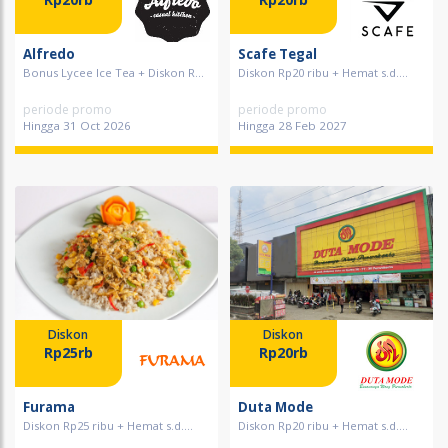
Alfredo
Scafe Tegal
Bonus Lycee Ice Tea + Diskon R...
Diskon Rp20 ribu + Hemat s.d....
periode promo
periode promo
Hingga 31 Oct 2026
Hingga 28 Feb 2027
Diskon
Diskon
Rp25rb
Rp20rb
Furama
Duta Mode
Diskon Rp25 ribu + Hemat s.d....
Diskon Rp20 ribu + Hemat s.d....