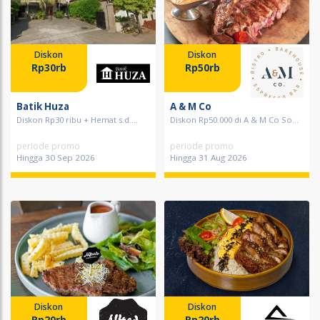
Diskon
Diskon
Rp30rb
Rp50rb
Batik Huza
A & M Co
Diskon Rp30 ribu + Hemat s.d....
Diskon Rp50.000 di A & M Co So...
periode promo
periode promo
Hingga 30 Sep 2026
Hingga 31 Aug 2026
Diskon
Diskon
Rp20rb
Rp20rb