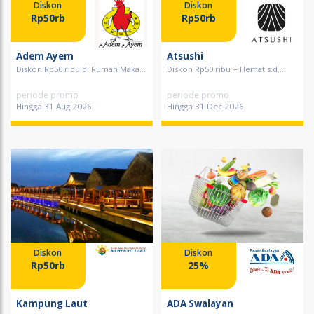
Diskon
Diskon
Rp50rb
Rp50rb
Adem Ayem
Atsushi
Diskon Rp50 ribu di Rumah Maka...
Diskon Rp50 ribu + Hemat s.d....
periode promo
periode promo
Hingga 31 Aug 2026
Hingga 31 Dec 2026
Diskon
Diskon
Rp50rb
25%
Kampung Laut
ADA Swalayan