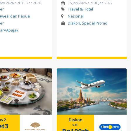
May 2026 s.d 31 Dec 2026
15 Jan 2026 s.d 01 Jan 2027
er
Travel & Hotel
awesi dan Papua
Nasional
er
Diskon, Special Promo
arVApajak
uy2
Diskon
et3
s.d.
Rp100rb