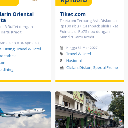
arin Oriental
Tiket.com
rta
Tiket.com Terbang Asik Diskon s.d.
Rp100 ribu + Cashback Blibli Tiket
et 3 Buffet dengan
Points s.d. Rp75 ribu dengan
 Kartu Kredit
Mandiri Kartu Kredit
Mar 2026 s.d 30 Apr 2027
Hingga 31 Mar 2027
el Dining, Travel & Hotel
Travel & Hotel
odetabek
Nasional
kon
Cicilan, Diskon, Special Promo
eldining