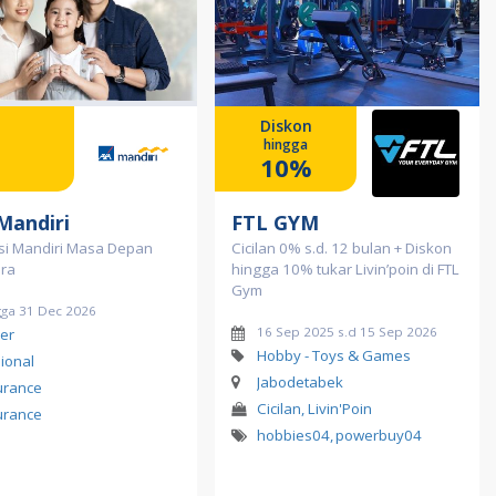
Diskon
hingga
10%
Mandiri
FTL GYM
si Mandiri Masa Depan
Cicilan 0% s.d. 12 bulan + Diskon
era
hingga 10% tukar Livin’poin di FTL
Gym
gga 31 Dec 2026
16 Sep 2025 s.d 15 Sep 2026
er
Hobby - Toys & Games
ional
Jabodetabek
urance
Cicilan, Livin'Poin
urance
hobbies04
,
powerbuy04