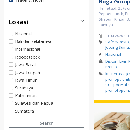
Travel & Hotel
Boga Group
Hemat s.d. 25% di
Pepper Lunch, Pu
Shaburi, Kintan B
Lokasi
Lainnya
Nasional
01 Jul 2026 s.d
Bali dan sekitarnya
Cafe & Resto
Jepang Sumat
Internasional
Nasional
Jabodetabek
Diskon, Livin'
Jawa Barat
Promo
Jawa Tengah
kulinerasik
,
jc
promopalemb
Jawa Timur
CCLippoMall
Surabaya
promolippoma
Kalimantan
Sulawesi dan Papua
Sumatera
Search