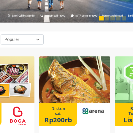
Diskon
B
s.d.
To
Rp200rb
Lis