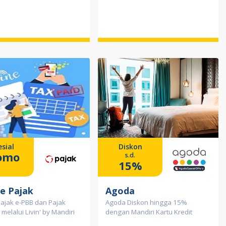
sial
Diskon
omo
s.d.
15%
ne Pajak
Agoda
ajak e-PBB dan Pajak
Agoda Diskon hingga 15%
melalui Livin' by Mandiri
dengan Mandiri Kartu Kredit