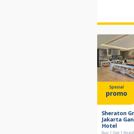
Spesial
promo
Sheraton G
Jakarta Gan
Hotel
Buy 1 Get 1 Regul