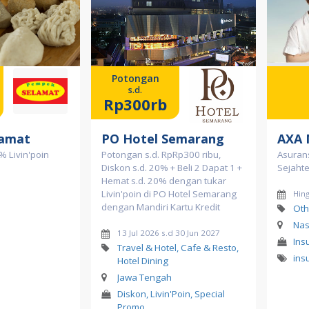
Potongan
s.d.
Rp300rb
lamat
PO Hotel Semarang
AXA 
% Livin'poin
Potongan s.d. RpRp300 ribu,
Asuran
Diskon s.d. 20% + Beli 2 Dapat 1 +
Sejaht
Hemat s.d. 20% dengan tukar
Livin'poin di PO Hotel Semarang
Hin
dengan Mandiri Kartu Kredit
Oth
Nas
13 Jul 2026 s.d 30 Jun 2027
Ins
Travel & Hotel, Cafe & Resto,
ins
Hotel Dining
Jawa Tengah
Diskon, Livin'Poin, Special
Promo