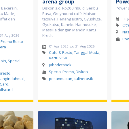
arena group
Power
 Bakerzin,
Diskon s.d. Rp200 ribu di Seribu
Power B
tu Made,
Rasa, Greyhound café, Maison
uffet dan
tatsuya, Penang Bistro, Gyushige,
06 
Gyukatsu, Kaneko Hannosuke,
Oth
Massilia dengan Mandiri Kartu
Nas
Kredit
 31 Aug 2026
Pow
, Promo Resto
01 Apr 2026 s.d 31 Aug 2026
era
Cafe & Resto, Tanggal Muda,
Kartu VISA
Poin, Special
Jabodetabek
Special Promo, Diskon
bresto
,
angindahmall
,
pesanmakan
,
kulinerasik
sCard
,
llscard