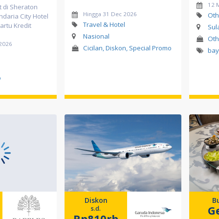
12 
t di Sheraton
Hingga 31 Dec 2026
Oth
daria City Hotel
Travel & Hotel
artu Kredit
Sul
Nasional
Oth
 2026
Cicilan, Diskon, Special Promo
bay
l
o
Diskon
B
G
s.d.
Rp810rb