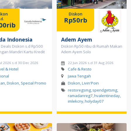
skon
Diskon
Rp50rb
.d.
00rib
da Indonesia
Adem Ayem
 Deals Diskon s.d Rp500
Diskon Rp50 ribu di Rumah Makan
ngan Mandiri Kartu Kredit
Adem Ayem Solo
ul 2026 s.d 30 Dec 2026
22 Jun 2026 s.d 31 Aug 2026
vel & Hotel
Cafe & Resto
ional
Jawa Tengah
ilan, Diskon, Special Promo
Diskon, Livin'Poin
restoregsmg
,
spendgetsmg
,
ramadanreg7
,
hvalentineday
,
imlekcny
,
holyday07