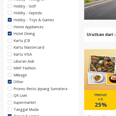
Hobby - Golf
Hobby - Sepeda
Hobby - Toys & Games
Home Appliances
Hotel Dining
Urutkan dari :
Kartu JCB
Kartu Mastercard
Kartu VISA
Liburan Asik
MAP Fashion
Mileage
Other
Promo Resto Jepang Sumatera
Hemat
QR Livin
s.d.
Supermarket
25%
Tanggal Muda