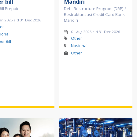
 bill
Mandiri
ill Prepaid
Debt Restructure Program (DRP) /
Restrukturisasi Credit Card Bank
Mandiri
Jan 2025 s.d 31 Dec 2026
er
01 Aug 2025 s.d 31 Dec 2026
ional
Other
er Bill
Nasional
Other