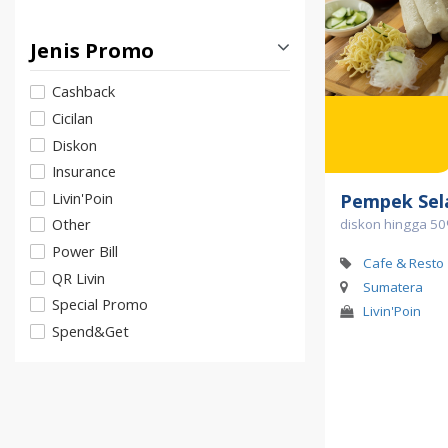
Jenis Promo
Cashback
Cicilan
Diskon
Insurance
Livin'Poin
Pempek Se
Other
diskon hingga 50
Power Bill
Cafe & Resto
QR Livin
Sumatera
Special Promo
Livin'Poin
Spend&Get