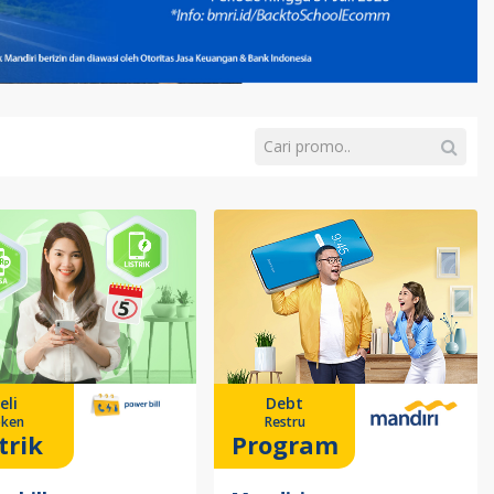
eli
Debt
ken
Restru
trik
Program