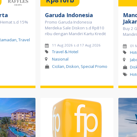
rta
Garuda Indonesia
Mand
Jaka
 Hemat s.d 15%
Promo Garuda Indonesia
Merdeka Sale Diskon s.d Rp810
Buy 2 G
ribu dengan Mandiri Kartu Kredit
Mandiri
 Ramadan, Travel
11 Aug 2026 s.d 17 Aug 2026
01 
Travel & Hotel
Hot
Nasional
Jab
Cicilan, Diskon, Special Promo
Dis
Hot