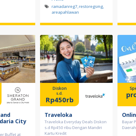
ramadanreg7
,
restoregsmg
,
areapahlawan
Diskon
Spe
pr
s.d.
Rp450rb
rand
Traveloka
Onli
daria City
Traveloka Everyday Deals Diskon
Bayar P
s.d Rp450 ribu Dengan Mandiri
Daerah 
Kartu Kredit
er Buffet at