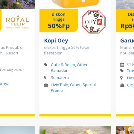
diskon
Di
hingga
s
50%Fp
Rp5
Kopi Oey
Garu
us Produk di
diskon hingga 50% tukar
Mandiri
hill Resort
fiestapoin
ribu de
Cafe & Resto, Other,
01 J
d 20 Aug 2026
Ramadan
Tra
l
Sumatera
Nas
tarnya
Livin'Poin, Other, Special
Cic
Promo