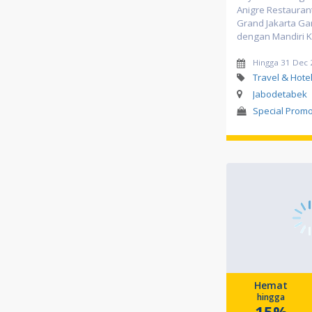
Anigre Restauran
Grand Jakarta Gan
dengan Mandiri K
Hingga 31 Dec
Travel & Hote
Jabodetabek
Special Prom
Hemat
hingga
15%