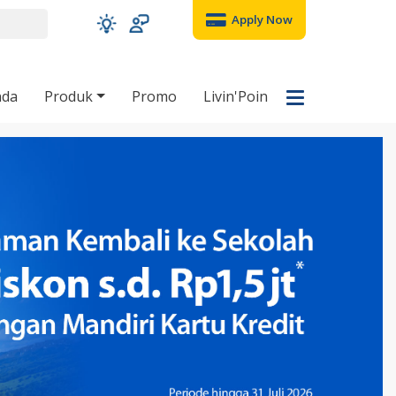
Apply Now
nda
Produk
Promo
Livin'Poin