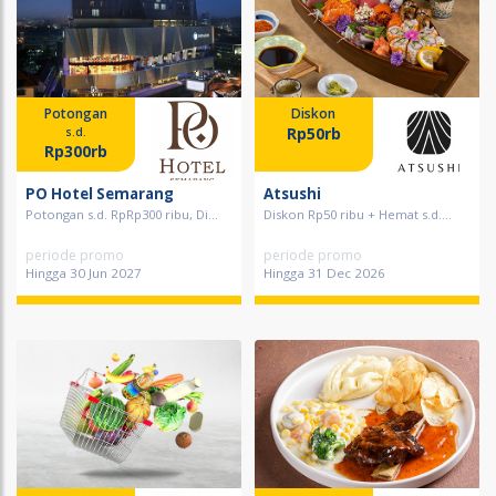
Potongan
Diskon
Rp50rb
s.d.
Rp300rb
PO Hotel Semarang
Atsushi
Potongan s.d. RpRp300 ribu, Di...
Diskon Rp50 ribu + Hemat s.d....
periode promo
periode promo
Hingga 30 Jun 2027
Hingga 31 Dec 2026