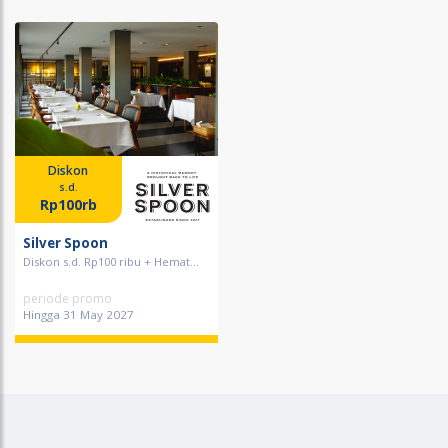
Diskon
s.d.
Rp100rb
Silver Spoon
Diskon s.d. Rp100 ribu + Hemat...
periode promo
Hingga 31 May 2027