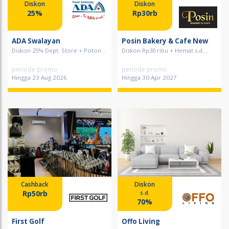
Diskon
Diskon
25%
Rp30rb
ADA Swalayan
Posin Bakery & Cafe New
Diskon 25% Dept. Store + Poton...
Diskon Rp30 ribu + Hemat s.d....
periode promo
periode promo
Hingga 23 Aug 2026
Hingga 30 Apr 2027
Cashback
Diskon
Rp50rb
s.d.
70%
First Golf
Offo Living