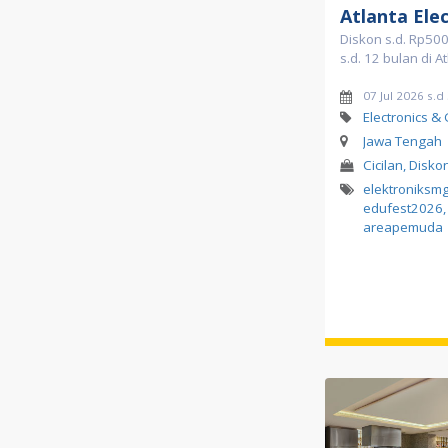
Atlanta Ele
Diskon s.d. Rp500 
s.d. 12 bulan di A
07 Jul 2026 s.
Electronics &
Jawa Tengah
Cicilan, Disko
elektroniksm
edufest2026
,
areapemuda