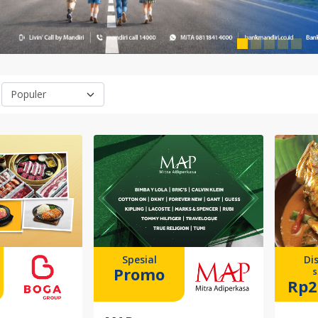
Spesial
Di
Promo
s
Rp2