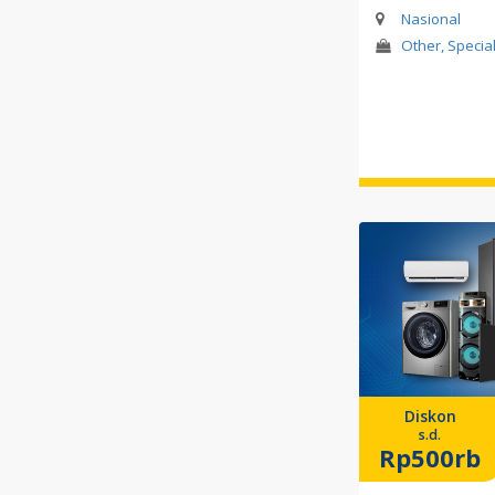
Nasional
Other, Specia
Diskon
s.d.
Rp500rb