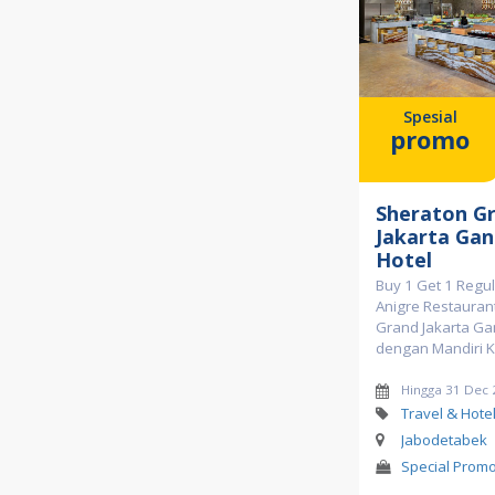
Spesial
promo
Sheraton G
Jakarta Gan
Hotel
Buy 1 Get 1 Regul
Anigre Restauran
Grand Jakarta Gan
dengan Mandiri K
Hingga 31 Dec
Travel & Hote
Jabodetabek
Special Prom