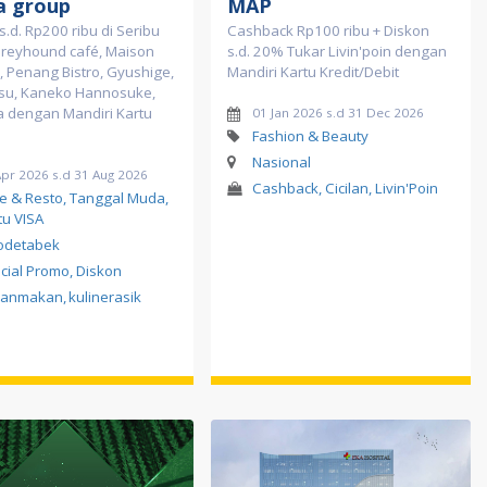
a group
MAP
s.d. Rp200 ribu di Seribu
Cashback Rp100 ribu + Diskon
Greyhound café, Maison
s.d. 20% Tukar Livin'poin dengan
, Penang Bistro, Gyushige,
Mandiri Kartu Kredit/Debit
su, Kaneko Hannosuke,
a dengan Mandiri Kartu
01 Jan 2026 s.d 31 Dec 2026
Fashion & Beauty
Nasional
Apr 2026 s.d 31 Aug 2026
Cashback, Cicilan, Livin'Poin
e & Resto, Tanggal Muda,
tu VISA
odetabek
cial Promo, Diskon
sanmakan
,
kulinerasik