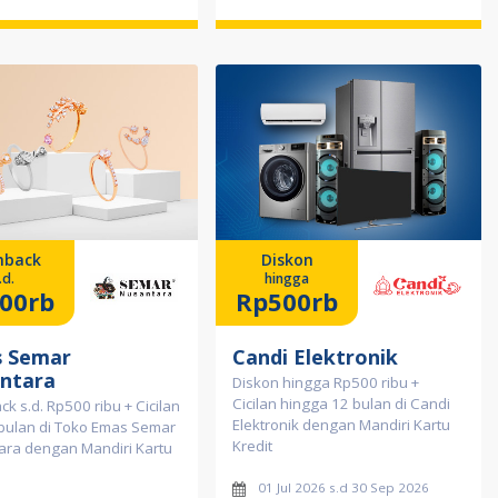
hback
Diskon
.d.
hingga
00rb
Rp500rb
 Semar
Candi Elektronik
ntara
Diskon hingga Rp500 ribu +
Cicilan hingga 12 bulan di Candi
k s.d. Rp500 ribu + Cicilan
Elektronik dengan Mandiri Kartu
 bulan di Toko Emas Semar
Kredit
ara dengan Mandiri Kartu
01 Jul 2026 s.d 30 Sep 2026