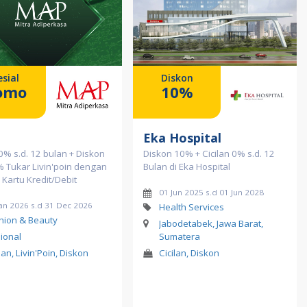
sial
Diskon
omo
10%
Eka Hospital
 0% s.d. 12 bulan + Diskon
Diskon 10% + Cicilan 0% s.d. 12
% Tukar Livin'poin dengan
Bulan di Eka Hospital
 Kartu Kredit/Debit
01 Jun 2025 s.d 01 Jun 2028
Jan 2026 s.d 31 Dec 2026
Health Services
hion & Beauty
Jabodetabek, Jawa Barat,
ional
Sumatera
lan, Livin'Poin, Diskon
Cicilan, Diskon