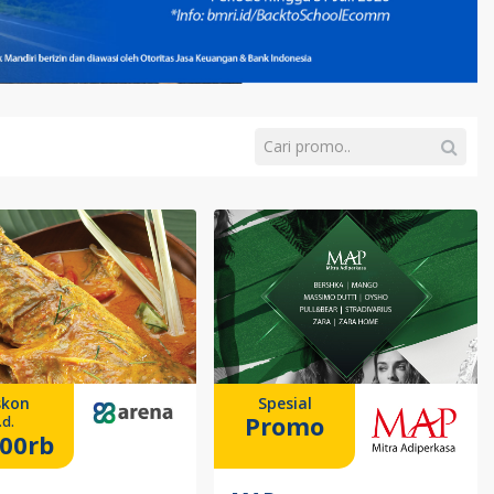
skon
Spesial
Promo
.d.
00rb