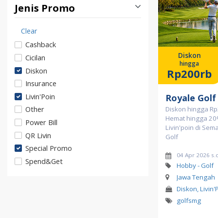
Jenis Promo
Clear
Cashback
Diskon
Cicilan
hingga
Diskon
Rp200rb
Insurance
Livin'Poin
Royale Golf
Other
Diskon hingga Rp
Hemat hingga 20
Power Bill
Livin'poin di Sem
QR Livin
Golf
Special Promo
04 Apr 2026 s.
Spend&Get
Hobby - Golf
Jawa Tengah
Diskon, Livin'
golfsmg