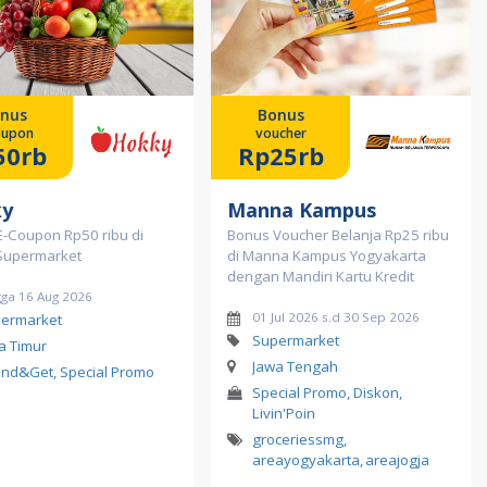
nus
Bonus
oupon
voucher
50rb
Rp25rb
ky
Manna Kampus
E-Coupon Rp50 ribu di
Bonus Voucher Belanja Rp25 ribu
Supermarket
di Manna Kampus Yogyakarta
dengan Mandiri Kartu Kredit
gga 16 Aug 2026
01 Jul 2026 s.d 30 Sep 2026
ermarket
Supermarket
a Timur
Jawa Tengah
nd&Get, Special Promo
Special Promo, Diskon,
Livin'Poin
groceriessmg
,
areayogyakarta
,
areajogja