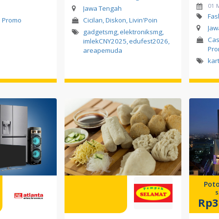
01 
Jawa Tengah
Fas
l Promo
Cicilan, Diskon, Livin'Poin
Jaw
gadgetsmg
,
elektroniksmg
,
Cas
imlekCNY2025
,
edufest2026
,
Pr
areapemuda
kar
Pot
s
Rp3