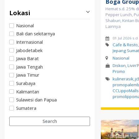
Boga Group
Hemat s.d. 25% di
Lokasi
Pepper Lunch, Pu
Shaburi, Kintan B
Nasional
Lainnya
Bali dan sekitarnya
01 Jul 2026 s.d
Internasional
Cafe & Resto
Jabodetabek
Jepang Sumat
Nasional
Jawa Barat
Diskon, Livin'
Jawa Tengah
Promo
Jawa Timur
kulinerasik
,
jc
Surabaya
promopalemb
CCLippoMall
Kalimantan
promolippoma
Sulawesi dan Papua
Sumatera
Search