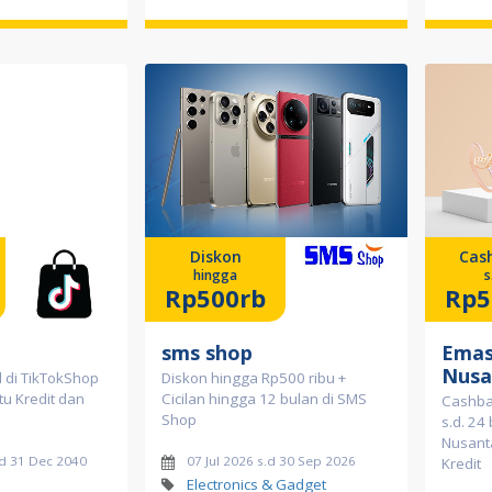
Diskon
Cas
hingga
s
Rp500rb
Rp5
sms shop
Emas
Nusa
l di TikTokShop
Diskon hingga Rp500 ribu +
tu Kredit dan
Cicilan hingga 12 bulan di SMS
Cashbac
Shop
s.d. 24
Nusant
d 31 Dec 2040
07 Jul 2026 s.d 30 Sep 2026
Kredit
Electronics & Gadget