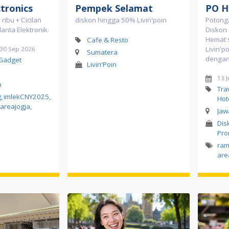
ctronics
Pempek Selamat
PO H
ribu + Cicilan
diskon hingga 50% Livin'poin
Potonga
tlanta Elektronik
Diskon 
Hemat 
Cafe & Resto
Livin'p
d 30 Sep 2026
Sumatera
dengan 
 Gadget
Livin'Poin
13 J
n
Tra
g
,
imlekCNY2025
,
Hot
areajogja
,
Jaw
Dis
Pr
ra
are