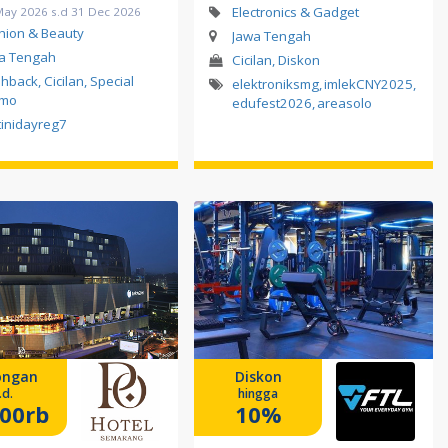
Electronics & Gadget
May 2026 s.d 31 Dec 2026
hion & Beauty
Jawa Tengah
a Tengah
Cicilan, Diskon
hback, Cicilan, Special
elektroniksmg
,
imlekCNY2025
,
omo
edufest2026
,
areasolo
tinidayreg7
ongan
Diskon
.d.
hingga
00rb
10%