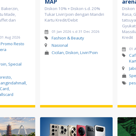
MAP
aren
 Bakerzin,
Diskon 10% + Diskon s.d. 20%
Diskon 
tu Made,
Tukar Livin'poin dengan Mandiri
Rasa, 
uffet dan
Kartu Kredit/Debit
tatsuya
Gyukat
Massili
01 Jan 2026 s.d 31 Dec 2026
Kredit
 31 Aug 2026
Fashion & Beauty
, Promo Resto
Nasional
01 
era
Cicilan, Diskon, Livin'Poin
Caf
Kar
Poin, Special
Jab
Spe
bresto
,
angindahmall
,
pe
sCard
,
llscard