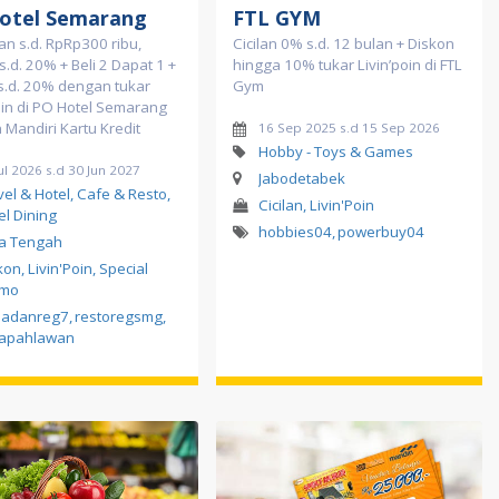
otel Semarang
FTL GYM
n s.d. RpRp300 ribu,
Cicilan 0% s.d. 12 bulan + Diskon
s.d. 20% + Beli 2 Dapat 1 +
hingga 10% tukar Livin’poin di FTL
s.d. 20% dengan tukar
Gym
oin di PO Hotel Semarang
Mandiri Kartu Kredit
16 Sep 2025 s.d 15 Sep 2026
Hobby - Toys & Games
ul 2026 s.d 30 Jun 2027
Jabodetabek
vel & Hotel, Cafe & Resto,
Cicilan, Livin'Poin
el Dining
hobbies04
,
powerbuy04
a Tengah
kon, Livin'Poin, Special
omo
madanreg7
,
restoregsmg
,
apahlawan