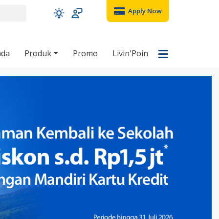
Apply Now
nda
Produk
Promo
Livin'Poin