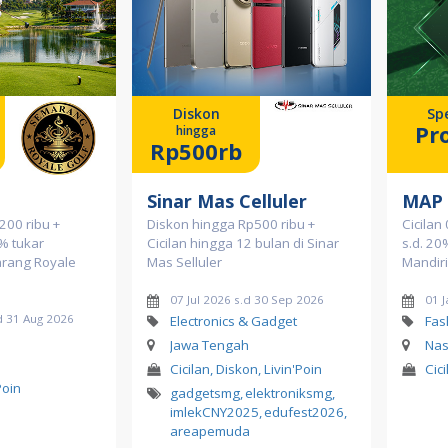
Diskon
Spe
Pr
hingga
Rp500rb
Sinar Mas Celluler
MAP
200 ribu +
Diskon hingga Rp500 ribu +
Cicilan
% tukar
Cicilan hingga 12 bulan di Sinar
s.d. 20
arang Royale
Mas Selluler
Mandiri
07 Jul 2026 s.d 30 Sep 2026
01 
d 31 Aug 2026
Electronics & Gadget
Fas
Jawa Tengah
Nas
Cicilan, Diskon, Livin'Poin
Cici
Poin
gadgetsmg
,
elektroniksmg
,
imlekCNY2025
,
edufest2026
,
areapemuda