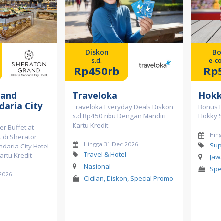
Diskon
Bo
s.d.
e-c
Rp450rb
Rp
rand
Traveloka
Hok
daria City
Traveloka Everyday Deals Diskon
Bonus 
s.d Rp450 ribu Dengan Mandiri
Hokky 
Kartu Kredit
er Buffet at
Hin
t di Sheraton
Hingga 31 Dec 2026
Sup
daria City Hotel
Travel & Hotel
artu Kredit
Jaw
Nasional
Spe
 2026
Cicilan, Diskon, Special Promo
l
o