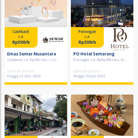
Cashback
Potongan
s.d.
s.d.
Rp500rb
Rp300rb
Emas Semar Nusantara
PO Hotel Semarang
Cashback s.d. Rp500 ribu + Cic...
Potongan s.d. RpRp300 ribu, Di...
periode promo
periode promo
Hingga 31 Dec 2026
Hingga 30 Jun 2027