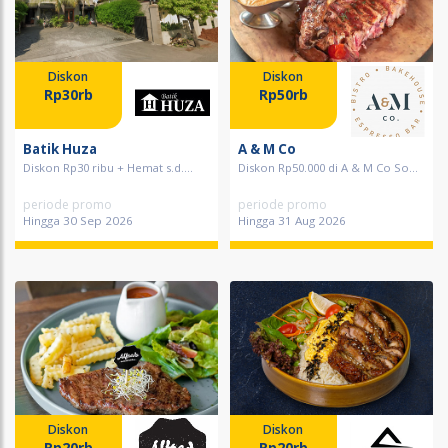
Diskon
Diskon
Rp30rb
Rp50rb
Batik Huza
A & M Co
Diskon Rp30 ribu + Hemat s.d....
Diskon Rp50.000 di A & M Co So...
periode promo
periode promo
Hingga 30 Sep 2026
Hingga 31 Aug 2026
Diskon
Diskon
Rp20rb
Rp20rb