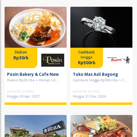
Diskon
Cashback
Rp30rb
hingga
Rp500rb
Posin Bakery & Cafe New
Toko Mas Asli Bagong
Diskon Rp30 ribu + Hemat s.d....
Cashback hingga Rp500 ribu + C...
periode promo
periode promo
Hingga 30 Apr 2027
Hingga 31 Dec 2026