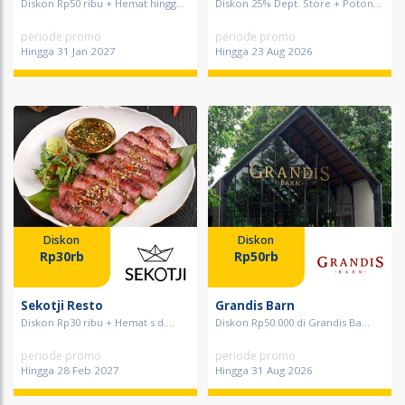
Diskon Rp50 ribu + Hemat hingg...
Diskon 25% Dept. Store + Poton...
periode promo
periode promo
Hingga 31 Jan 2027
Hingga 23 Aug 2026
Diskon
Diskon
Rp30rb
Rp50rb
Sekotji Resto
Grandis Barn
Diskon Rp30 ribu + Hemat s.d....
Diskon Rp50.000 di Grandis Ba...
periode promo
periode promo
Hingga 28 Feb 2027
Hingga 31 Aug 2026