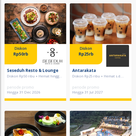
Diskon
Diskon
Rp50rb
Rp25rb
Seseduh Resto & Lounge
Antarakata
Diskon Rp50 ribu + Hemat hingg...
Diskon Rp25 ribu + Hemat s.d....
periode promo
periode promo
Hingga 31 Dec 2026
Hingga 31 Jul 2027