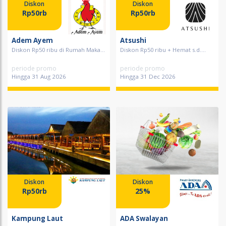
Diskon
Diskon
Rp50rb
Rp50rb
Adem Ayem
Atsushi
Diskon Rp50 ribu di Rumah Maka...
Diskon Rp50 ribu + Hemat s.d....
periode promo
periode promo
Hingga 31 Aug 2026
Hingga 31 Dec 2026
Diskon
Diskon
Rp50rb
25%
Kampung Laut
ADA Swalayan