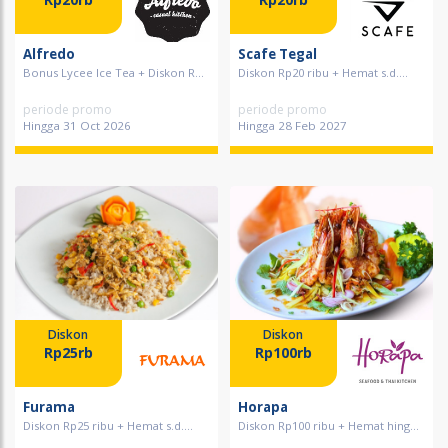
Alfredo
Scafe Tegal
Bonus Lycee Ice Tea + Diskon R...
Diskon Rp20 ribu + Hemat s.d....
periode promo
periode promo
Hingga 31 Oct 2026
Hingga 28 Feb 2027
Diskon
Diskon
Rp25rb
Rp100rb
Furama
Horapa
Diskon Rp25 ribu + Hemat s.d....
Diskon Rp100 ribu + Hemat hing...