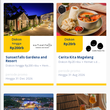
Diskon
Diskon
Rp20rb
hingga
Rp200rb
Sunsetfalls Gardena and
Cerita Kita Magelang
Resort
Diskon Rp20 ribu + Hemat s.d....
Diskon hingga Rp200 ribu + Hem...
periode promo
periode promo
Hingga 31 Aug 2026
Hingga 31 Dec 2026