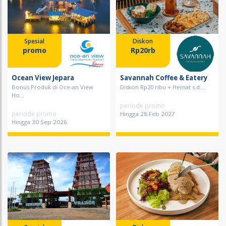
Spesial
Diskon
promo
Rp20rb
Ocean View Jepara
Savannah Coffee & Eatery
Bonus Produk di Oce-an View
Diskon Rp20 ribu + Hemat s.d....
Ho...
periode promo
periode promo
Hingga 28 Feb 2027
Hingga 30 Sep 2026