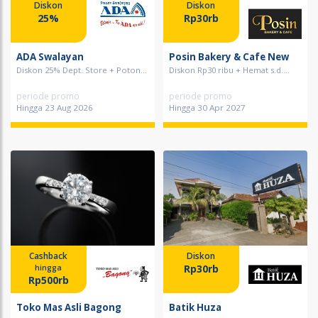
Diskon
Diskon
25%
Rp30rb
ADA Swalayan
Posin Bakery & Cafe New
Diskon 25% Dept. Store + Poton...
Diskon Rp30 ribu + Hemat s.d....
periode promo
periode promo
Hingga 23 Aug 2026
Hingga 30 Apr 2027
Cashback
Diskon
Rp30rb
hingga
Rp500rb
Toko Mas Asli Bagong
Batik Huza