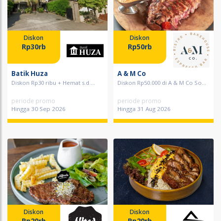
Diskon
Diskon
Rp30rb
Rp50rb
Batik Huza
A & M Co
Diskon Rp30 ribu + Hemat s.d....
Diskon Rp50.000 di A & M Co So...
periode promo
periode promo
Hingga 30 Sep 2026
Hingga 31 Aug 2026
Diskon
Diskon
Rp20rb
Rp20rb