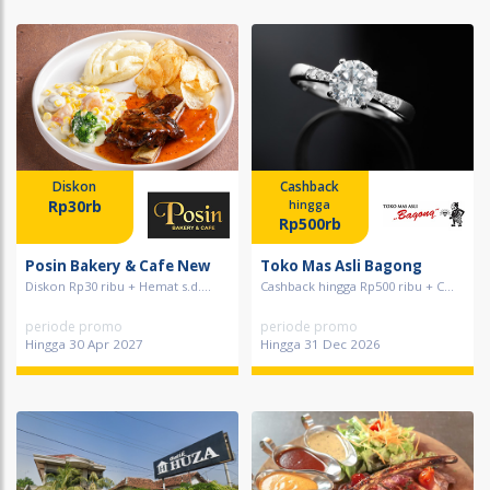
Diskon
Cashback
Rp30rb
hingga
Rp500rb
Posin Bakery & Cafe New
Toko Mas Asli Bagong
Diskon Rp30 ribu + Hemat s.d....
Cashback hingga Rp500 ribu + C...
periode promo
periode promo
Hingga 30 Apr 2027
Hingga 31 Dec 2026