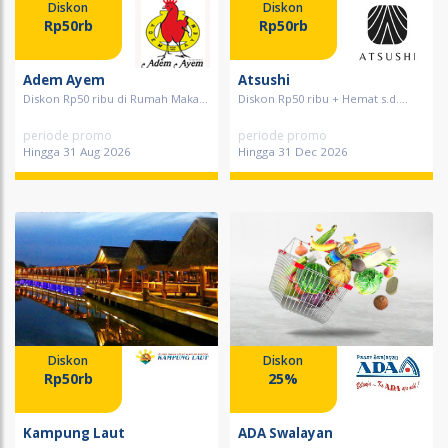
Diskon
Diskon
Rp50rb
Rp50rb
Adem Ayem
Atsushi
Diskon Rp50 ribu di Rumah Maka...
Diskon Rp50 ribu + Hemat s.d....
periode promo
periode promo
Hingga 31 Aug 2026
Hingga 31 Dec 2026
Diskon
Diskon
Rp50rb
25%
Kampung Laut
ADA Swalayan