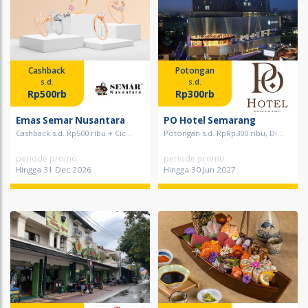
Cashback
Potongan
s.d.
s.d.
Rp500rb
Rp300rb
Emas Semar Nusantara
PO Hotel Semarang
Cashback s.d. Rp500 ribu + Cic...
Potongan s.d. RpRp300 ribu, Di...
periode promo
periode promo
Hingga 31 Dec 2026
Hingga 30 Jun 2027