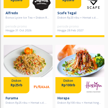
Alfredo
Scafe Tegal
Bonus Lycee Ice Tea + Diskon R...
Diskon Rp20 ribu + Hemat s.d....
periode promo
periode promo
Hingga 31 Oct 2026
Hingga 28 Feb 2027
Diskon
Diskon
Rp25rb
Rp100rb
Furama
Horapa
Diskon Rp25 ribu + Hemat s.d....
Diskon Rp100 ribu + Hemat hing...