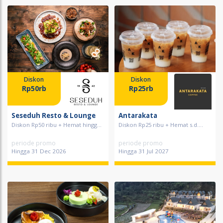
Diskon
Diskon
Rp50rb
Rp25rb
Seseduh Resto & Lounge
Antarakata
Diskon Rp50 ribu + Hemat hingg...
Diskon Rp25 ribu + Hemat s.d....
periode promo
periode promo
Hingga 31 Dec 2026
Hingga 31 Jul 2027