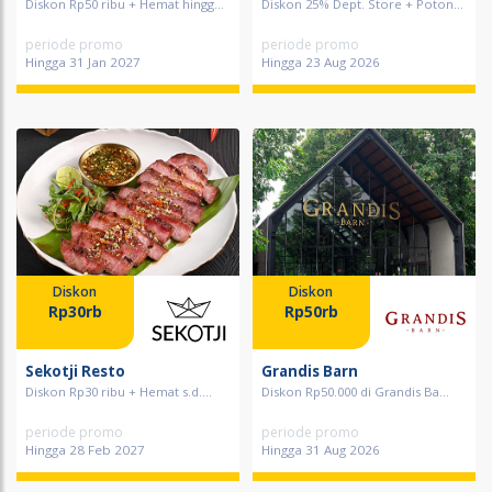
Diskon Rp50 ribu + Hemat hingg...
Diskon 25% Dept. Store + Poton...
periode promo
periode promo
Hingga 31 Jan 2027
Hingga 23 Aug 2026
Diskon
Diskon
Rp30rb
Rp50rb
Sekotji Resto
Grandis Barn
Diskon Rp30 ribu + Hemat s.d....
Diskon Rp50.000 di Grandis Ba...
periode promo
periode promo
Hingga 28 Feb 2027
Hingga 31 Aug 2026