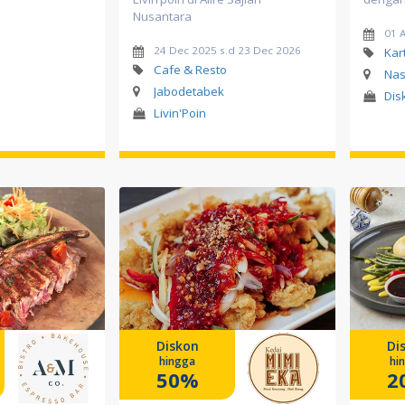
Nusantara
01 
24 Dec 2025 s.d 23 Dec 2026
Kar
Cafe & Resto
Nas
Jabodetabek
Dis
Livin'Poin
Diskon
Di
hingga
hi
50%
2