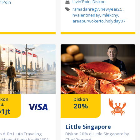
Livin'Poin, Diskon
in'Poin
ramadanreg7
,
newyear25
,
hvalentineday
,
imlekcny
,
areapurwokerto
,
holyday07
skon
Diskon
20%
.d.
1jt
Little Singapore
s.d. Rp1 juta Traveling
Diskon 20% di Little Singapore by
Mandiri Kartu Kredit VISA
Chef Bernard