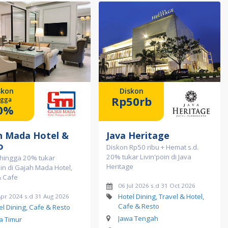
skon
Diskon
Rp50rb
ngga
0%
h Mada Hotel &
Java Heritage
o
Diskon Rp50 ribu + Hemat s.d.
20% tukar Livin'poin di Java
 hingga 20% tukar
Heritage
oin di Gajah Mada Hotel,
& Cafe
06 Jul 2026 s.d 31 Oct 2026
Hotel Dining, Travel & Hotel,
Apr 2024 s.d 31 Aug 2026
Cafe & Resto
el Dining, Cafe & Resto
Jawa Tengah
a Timur