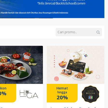
skon
Hemat
0%
hingga
20%