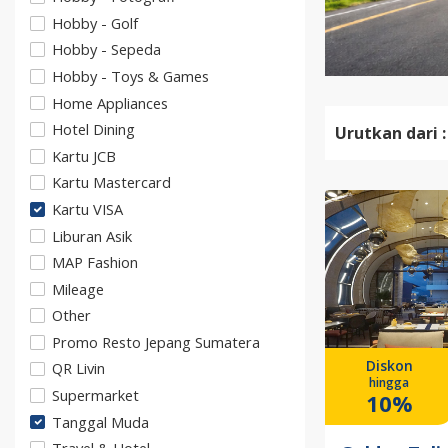
Hobby - Golf
Hobby - Sepeda
Hobby - Toys & Games
Home Appliances
Hotel Dining
Urutkan dari :
Kartu JCB
Kartu Mastercard
Kartu VISA
Liburan Asik
MAP Fashion
Mileage
Other
Promo Resto Jepang Sumatera
Diskon
QR Livin
hingga
Supermarket
10%
Tanggal Muda