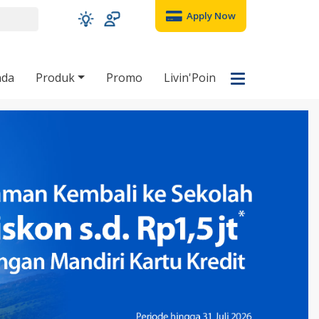
Apply Now
nda
Produk
Promo
Livin'Poin