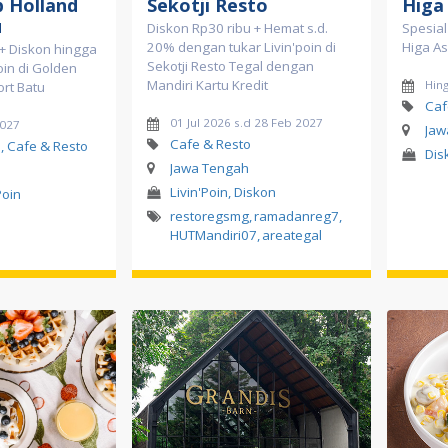
p Holland
Sekotji Resto
Higa
u
Diskon Rp30 ribu + Hemat s.d.
Spesial
20% dengan tukar Livin'poin di
Higa As
 + Diskon hingga
Sekotji Resto Tegal dengan
oin di Golden
Mandiri Kartu Kredit
Hin
ort Batu
Caf
01 Jul 2026 s.d 28 Feb 2027
2027
Jaw
Cafe & Resto
l, Cafe & Resto
Dis
Jawa Tengah
Livin'Poin, Diskon
Poin
restoregsmg
,
ramadanreg7
,
HUTMandiri07
,
areategal