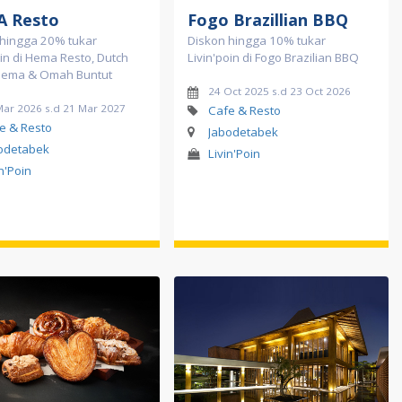
 Resto
Fogo Brazillian BBQ
 hingga 20% tukar
Diskon hingga 10% tukar
oin di Hema Resto, Dutch
Livin'poin di Fogo Brazilian BBQ
Hema & Omah Buntut
24 Oct 2025 s.d 23 Oct 2026
Mar 2026 s.d 21 Mar 2027
Cafe & Resto
e & Resto
Jabodetabek
odetabek
Livin'Poin
in'Poin