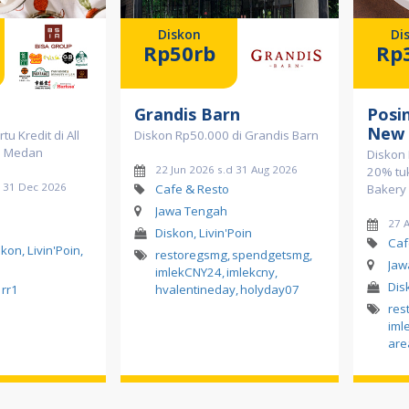
Diskon
Di
Rp50rb
Rp
Grandis Barn
Posi
New
u Kredit di All
Diskon Rp50.000 di Grandis Barn
p Medan
Diskon 
22 Jun 2026 s.d 31 Aug 2026
20% tuk
d 31 Dec 2026
Cafe & Resto
Bakery
Jawa Tengah
27 
Diskon, Livin'Poin
Caf
on, Livin'Poin,
restoregsmg
,
spendgetsmg
,
Jaw
imlekCNY24
,
imlekcny
,
Dis
rr1
hvalentineday
,
holyday07
res
iml
are