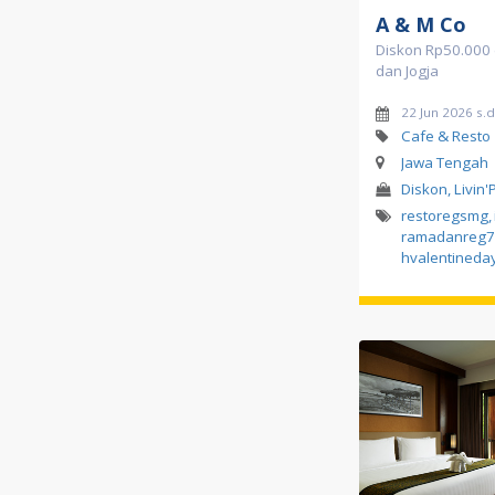
A & M Co
Diskon Rp50.000 
dan Jogja
22 Jun 2026 s.
Cafe & Resto
Jawa Tengah
Diskon, Livin'
restoregsmg
,
ramadanreg7
hvalentineda