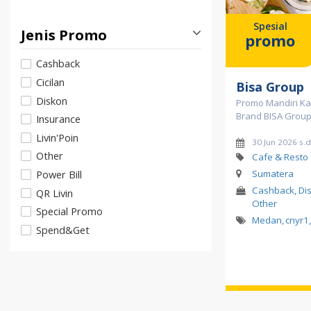
Spesial
Jenis Promo
promo
Cashback
Cicilan
Bisa Group
Diskon
Promo Mandiri Kart
Brand BISA Grou
Insurance
Livin'Poin
30 Jun 2026 s.
Other
Cafe & Resto
Power Bill
Sumatera
Cashback, Disk
QR Livin
Other
Special Promo
Medan
,
cnyr1
,
Spend&Get