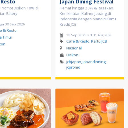
 Resto
Japan Dining Festival
 Promo! Diskon 10% di
Hemat hingga 20% & Rasakan
ian Eatery
Kenikmatan Kuliner Jepang di
Indonesia dengan Mandiri Kartu
Kredit JCB
gga 30 Sep 2026
e & Resto
18 Sep 2025 s.d 31 Aug 2026
a Timur
Cafe & Resto, Kartu JCB
kon
Nasional
Diskon
jcbjapan
,
japandinning
,
jcpromo