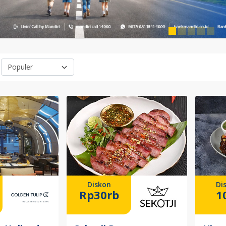
Diskon
Di
Rp30rb
1