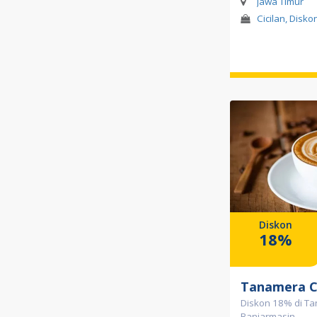
Jawa Timur
Cicilan, Diskon
Diskon
18%
Tanamera C
Diskon 18% di T
Banjarmasin