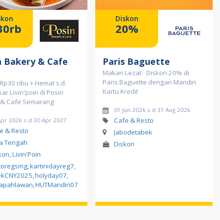
skon
Diskon
30rb
20%
n Bakery & Cafe
Paris Baguette
Makan Lezat - Diskon 20% di
Paris Baguette dengan Mandiri
Rp30 ribu + Hemat s.d.
Kartu Kredit
ar Livin'poin di Posin
 & Cafe Semarang
01 Jun 2026 s.d 31 Aug 2026
Cafe & Resto
Apr 2026 s.d 30 Apr 2027
e & Resto
Jabodetabek
a Tengah
Diskon
kon, Livin'Poin
toregsmg
,
kartinidayreg7
,
ekCNY2025
,
holyday07
,
apahlawan
,
HUTMandiri07