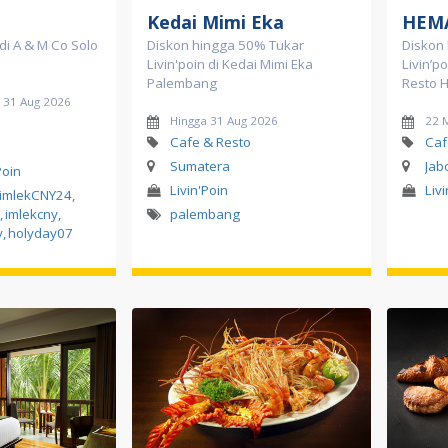
Kedai Mimi Eka
HEMA
di A & M Co Solo
Diskon hingga 50% Tukar
Diskon
Livin'poin di Kedai Mimi Eka
Livin’p
Palembang
Resto 
d 31 Aug 2026
Hingga 31 Aug 2026
22 
Cafe & Resto
Caf
Sumatera
Jab
Poin
Livin'Poin
Liv
imlekCNY24
,
,
imlekcny
,
palembang
y
,
holyday07