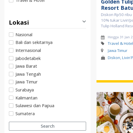
Travel & Hotel
Golden Tuli
Resort Bat
Diskon Rp50 ribu
10% tukar Livin’p
Lokasi
Tulip Holland Res
Nasional
Hingga 31 Jan 
Bali dan sekitarnya
Travel & Hote
Internasional
Jawa Timur
Diskon, Livin'
Jabodetabek
Jawa Barat
Jawa Tengah
Jawa Timur
Surabaya
Kalimantan
Sulawesi dan Papua
Sumatera
Search