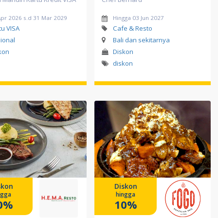
Apr 2026 s.d 31 Mar 2029
Hingga 03 Jun 2027
tu VISA
Cafe & Resto
ional
Bali dan sekitarnya
kon
Diskon
diskon
skon
Diskon
ngga
hingga
0%
10%