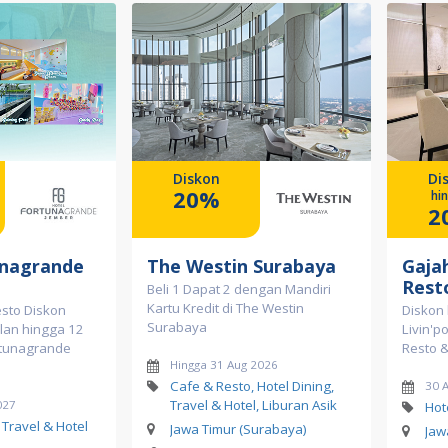
Diskon
Di
20%
hi
2
unagrande
The Westin Surabaya
Gaja
Rest
Beli 1 Dapat 2 dengan Mandiri
Kartu Kredit di The Westin
sto Diskon
Diskon
Surabaya
ilan hingga 12
Livin'p
ortunagrande
Resto 
Hingga 31 Aug 2026
Cafe & Resto, Hotel Dining,
30 
Travel & Hotel, Liburan Asik
027
Hot
 Travel & Hotel
Jawa Timur (Surabaya)
Jaw