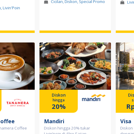
Cicilan, Diskon, Special Promo
Liv
, Livin'Poin
Diskon
Di
hingga
s
20%
Rp
offee
Mandiri
Visa
anamera Coffee
Diskon hingga 20% tukar
Diskon 
Livin’poin di Alire Sajian
dengan 