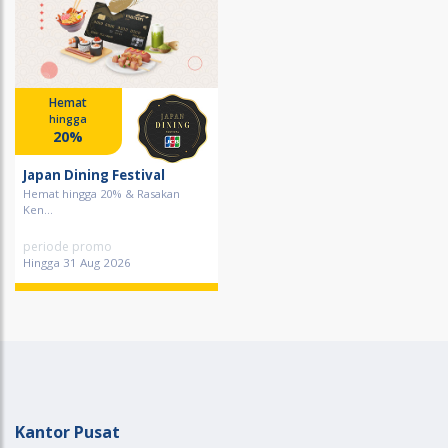
Hemat
hingga
20%
Japan Dining Festival
Hemat hingga 20% & Rasakan
Ken...
periode promo
Hingga 31 Aug 2026
Kantor Pusat