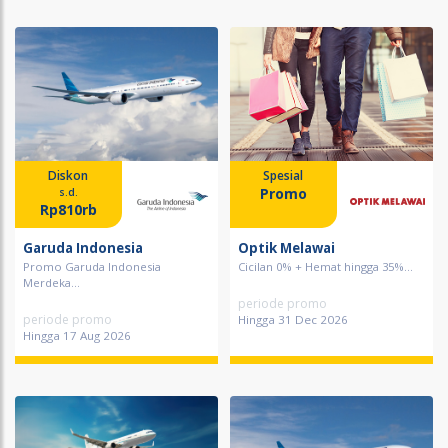
Diskon
Spesial
Promo
s.d.
Rp810rb
Garuda Indonesia
Optik Melawai
Promo Garuda Indonesia
Cicilan 0% + Hemat hingga 35%...
Merdeka...
periode promo
periode promo
Hingga 31 Dec 2026
Hingga 17 Aug 2026