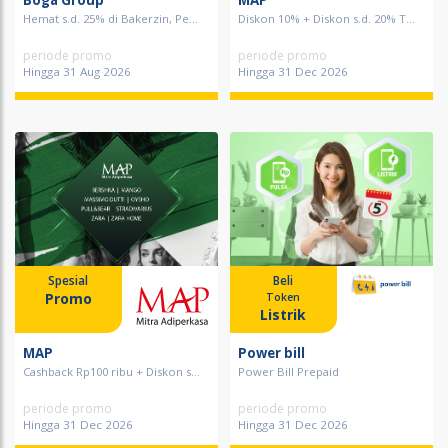
Boga Group
MAP
Hemat s.d. 25% di Bakerzin, Pe...
Diskon 10% + Diskon s.d. 20% T...
periode promo
periode promo
Hingga 31 Aug 2026
Hingga 31 Dec 2026
Spesial
Beli
Promo
Token
Listrik
MAP
Power bill
Cashback Rp100 ribu + Diskon s...
Power Bill Prepaid
periode promo
periode promo
Hingga 31 Dec 2026
Hingga 31 Dec 2026