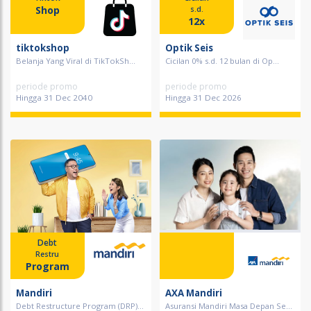
Shop
s.d.
12x
tiktokshop
Optik Seis
Belanja Yang Viral di TikTokSh...
Cicilan 0% s.d. 12 bulan di Op...
periode promo
periode promo
Hingga 31 Dec 2040
Hingga 31 Dec 2026
Debt
Restru
Program
Mandiri
AXA Mandiri
Debt Restructure Program (DRP)...
Asuransi Mandiri Masa Depan Se...