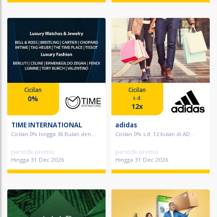
Cicilan
Cicilan
0%
s.d.
12x
TIME INTERNATIONAL
adidas
Cicilan 0% hingga 36 Bulan den...
Cicilan 0% s.d. 12 bulan di AD...
periode promo
periode promo
Hingga 31 Dec 2026
Hingga 31 Dec 2026