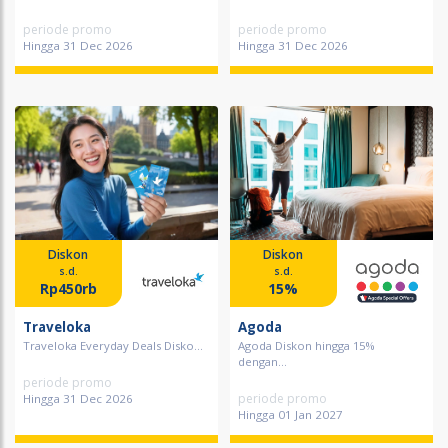
periode promo
periode promo
Hingga 31 Dec 2026
Hingga 31 Dec 2026
Diskon
Diskon
s.d.
s.d.
Rp450rb
15%
Traveloka
Agoda
Traveloka Everyday Deals Disko...
Agoda Diskon hingga 15%
dengan...
periode promo
periode promo
Hingga 31 Dec 2026
Hingga 01 Jan 2027