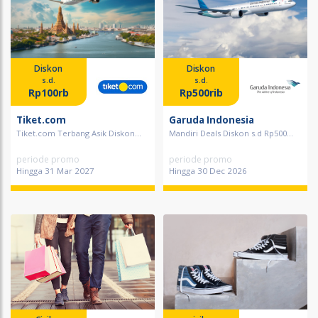
Diskon
Diskon
s.d.
s.d.
Rp100rb
Rp500rib
Tiket.com
Garuda Indonesia
Tiket.com Terbang Asik Diskon...
Mandiri Deals Diskon s.d Rp500...
periode promo
periode promo
Hingga 31 Mar 2027
Hingga 30 Dec 2026