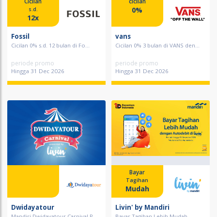
Cicilan
cicilan
0%
s.d.
12x
Fossil
vans
Cicilan 0% s.d. 12 bulan di Fo...
Cicilan 0% 3 bulan di VANS den...
periode promo
periode promo
Hingga 31 Dec 2026
Hingga 31 Dec 2026
Bayar
Tagihan
Mudah
Dwidayatour
Livin' by Mandiri
Mandiri Dwidayatour Carnival P...
Bayar Tagihan Lebih Mudah