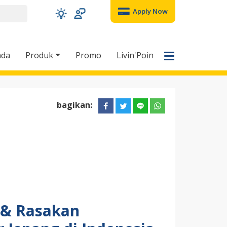
Apply Now
nda
Produk
Promo
Livin'Poin
bagikan:
 & Rasakan