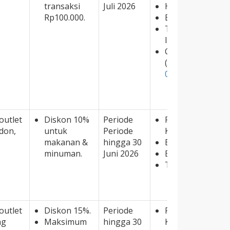
transaksi
Juli 2026
Hanya berlaku u
Rp100.000.
Berlaku untuk di
Tidak dapat dig
lainnya.
Cek promonya di 
(
https://www.speci
00044204-07/
)
outlet
Diskon 10%
Periode
Promo berlaku u
don,
untuk
Periode
Kredit JCB.
makanan &
hingga 30
Berlaku untuk 
minuman.
Juni 2026
Berlaku untuk di
Tidak dapat dig
outlet
Diskon 15%.
Periode
Promo berlaku u
ng
Maksimum
hingga 30
Kredit JCB.