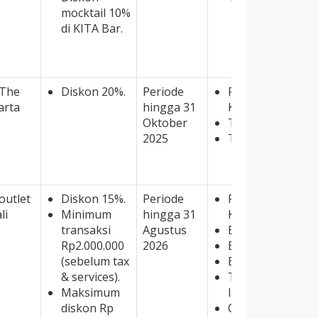
mocktail 10%
di KITA Bar.
 The
Diskon 20%.
Periode
Promo berlaku u
arta
hingga 31
Kredit JCB.
Oktober
Tidak termasuk 
2025
Tidak dapat dig
outlet
Diskon 15%.
Periode
Promo berlaku u
li
Minimum
hingga 31
Kredit JCB.
transaksi
Agustus
Berlaku untuk 
Rp2.000.000
2026
Berlaku untuk di
(sebelum tax
Berlaku untuk 1 
& services).
Tidak dapat dig
Maksimum
lainnya.
diskon Rp
Cek promonya di 