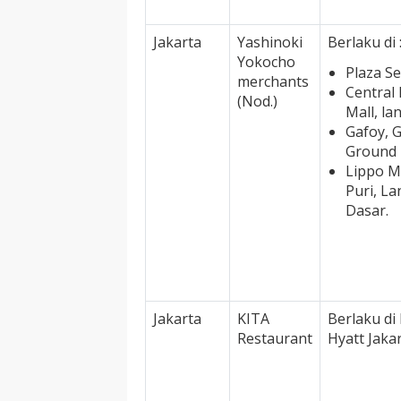
Jakarta
Yashinoki
Berlaku di 
Yokocho
Plaza S
merchants
Central
(Nod.)
Mall, lan
Gafoy, 
Ground 
Lippo M
Puri, La
Dasar.
Jakarta
KITA
Berlaku di
Restaurant
Hyatt Jaka