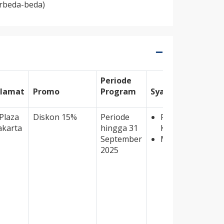
erbeda-beda)
Periode
Alamat
Promo
Program
Syarat & Ketentu
Plaza
Diskon 15%
Periode
Promo berlaku u
akarta
hingga 31
Kredit JCB.
September
Minimum transak
2025