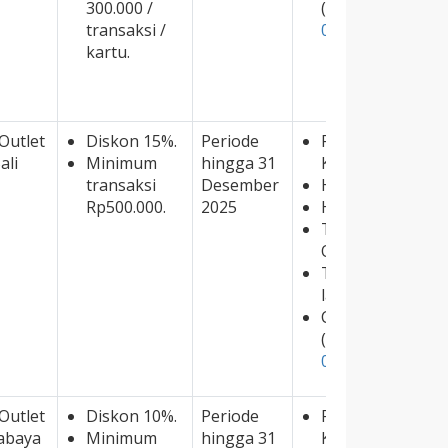
300.000 /
(
https://www.speci
transaksi /
00044327-07/
)
kartu.
Outlet
Diskon 15%.
Periode
Promo berlaku u
ali
Minimum
hingga 31
Kredit JCB.
transaksi
Desember
Hanya berlaku u
Rp500.000.
2025
Hanya berlaku 
Tidak berlaku u
Omakase.
Tidak dapat dig
lainnya.
Cek promonya di 
(
https://www.speci
00042595-07/
)
Outlet
Diskon 10%.
Periode
Promo berlaku u
abaya
Minimum
hingga 31
Kredit JCB.