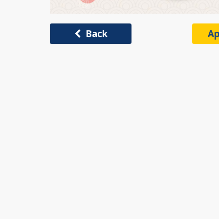
Back
Ap