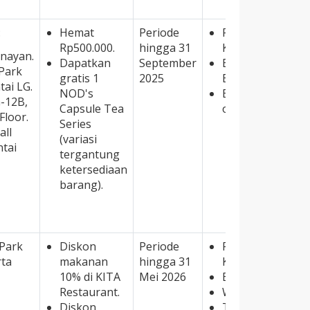
:
Hemat
Periode
Promo berlaku u
Rp500.000.
hingga 31
Kredit JCB.
enayan.
Dapatkan
September
Berlaku untuk 
 Park
gratis 1
2025
Beverage Capsul
tai LG.
NOD's
Berlaku 1 transak
G-12B,
Capsule Tea
outlet NOD.
Floor.
Series
all
(variasi
ntai
tergantung
ketersediaan
barang).
 Park
Diskon
Periode
Promo berlaku u
rta
makanan
hingga 31
Kredit JCB.
10% di KITA
Mei 2026
Berlaku dine-in.
Restaurant.
Wajib reservasi 
Diskon
Tidak dapat dig