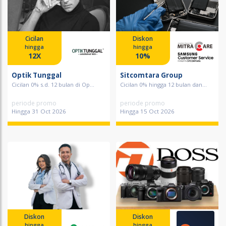
Cicilan
Diskon
hingga
hingga
12X
10%
Optik Tunggal
Sitcomtara Group
Cicilan 0% s.d. 12 bulan di Op...
Cicilan 0% hingga 12 bulan dan...
periode promo
periode promo
Hingga 31 Oct 2026
Hingga 15 Oct 2026
Diskon
Diskon
hingga
hingga