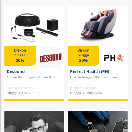
Diskon
Diskon
hingga
hingga
20%
20%
Desound
Perfect Health (PH)
Cicilan 0% hingga 12 bulan & D...
Diskon hingga 20% tukar Livin’...
periode promo
periode promo
Hingga 10 Nov 2026
Hingga 31 Aug 2026