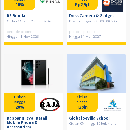
10%
Rp2,5jt
RS Bunda
Doss Camera & Gadget
Cicilan 0% s.d. 12 bulan & Dis...
Diskon hingga Rp2.500.000 & Ci...
periode promo
periode promo
Hingga 14 Nov 2026
Hingga 31 Mar 2027
Diskon
Cicilan
hingga
hingga
20%
12bln
Rappang Jaya (Retail
Global Sevilla School
Mobile Phone &
Cicilan 0% hingga 12 bulan di...
Accessories)