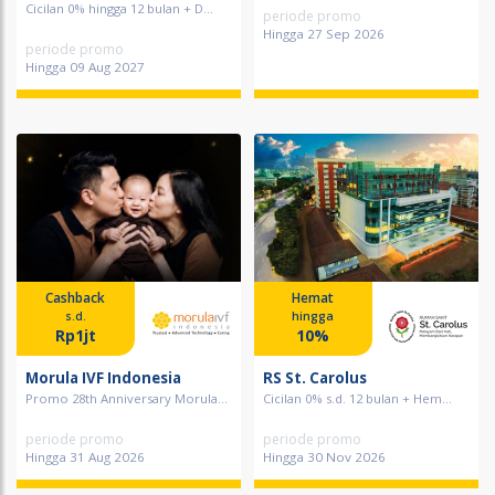
Cicilan 0% hingga 12 bulan + D...
periode promo
Hingga 27 Sep 2026
periode promo
Hingga 09 Aug 2027
Cashback
Hemat
s.d.
hingga
Rp1jt
10%
Morula IVF Indonesia
RS St. Carolus
Promo 28th Anniversary Morula...
Cicilan 0% s.d. 12 bulan + Hem...
periode promo
periode promo
Hingga 31 Aug 2026
Hingga 30 Nov 2026