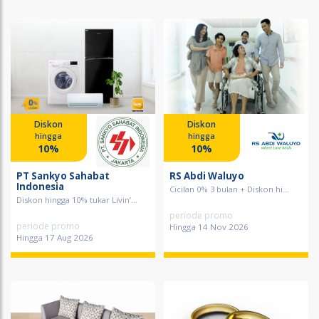
Diskon
Diskon
hingga
hingga
10%
10%
PT Sankyo Sahabat
RS Abdi Waluyo
Indonesia
Cicilan 0% 3 bulan + Diskon hi...
Diskon hingga 10% tukar Livin’...
periode promo
periode promo
Hingga 14 Nov 2026
Hingga 17 Aug 2026