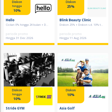
Diskon
Diskon
25%
hingga
10%
Hello
Blink Beauty Clinic
Cicilan 0% hingga 24 bulan + D...
Diskon 25% + Diskon s.d. 10% t...
periode promo
periode promo
Hingga 31 Dec 2026
Hingga 11 Aug 2026
Diskon
Diskon
10%
hingga
10%
Stride GYM
Asia Golf