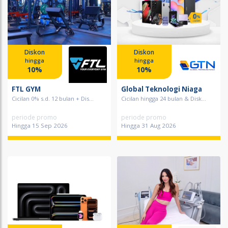
Diskon
Diskon
hingga
hingga
10%
10%
FTL GYM
Global Teknologi Niaga
Cicilan 0% s.d. 12 bulan + Dis...
Cicilan hingga 24 bulan & Disk...
periode promo
periode promo
Hingga 15 Sep 2026
Hingga 31 Aug 2026