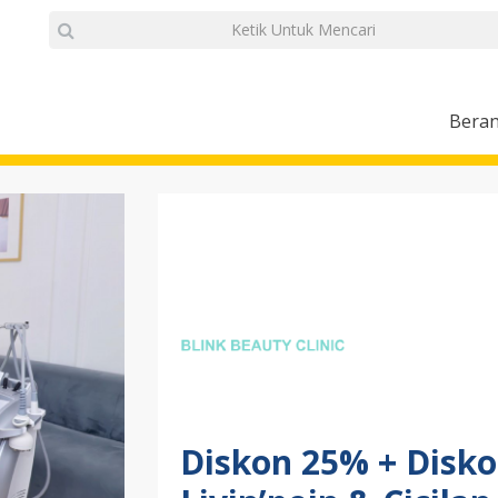
Bera
Diskon 25% + Disko