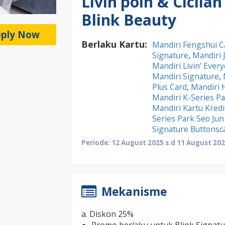
Livin’poin & Cicilan
Blink Beauty
ply Now
Berlaku Kartu:
Mandiri Fengshui C
Signature
,
Mandiri 
Mandiri Livin’ Ever
Mandiri Signature
,
Plus Card
,
Mandiri 
Mandiri K-Series Pa
Mandiri Kartu Kred
Series Park Seo Jun
Signature Buttonsc
Periode: 12 August 2025 s.d 11 August 20
Mekanisme
a. Diskon 25%