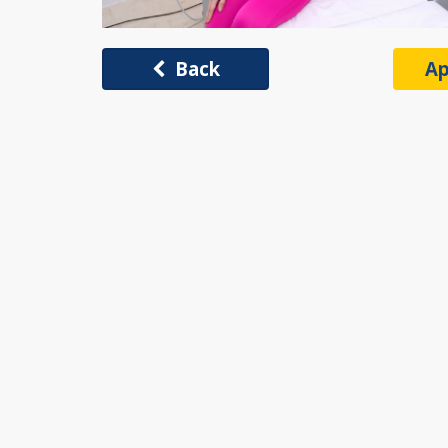
Back
Ap