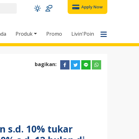
Apply Now
nda
Produk
Promo
Livin'Poin
bagikan:
n s.d. 10% tukar