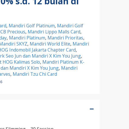
 0% s.d. 12 bulan di
ard
,
Mandiri Golf Platinum
,
Mandiri Golf
JCB Precious
,
Mandiri Lippo Malls Card
,
yday
,
Mandiri Platinum
,
Mandiri Prioritas
,
Mandiri SKYZ
,
Mandiri World Elite
,
Mandiri
HOG Indomobil Jakarta Chapter Card
,
rk Seo Jun dan Mandiri X Kim You Jung
,
it HOG Kalimas Solo
,
Mandiri Platinum K-
 dan Mandiri X Kim You Jung
,
Mandiri
arves
,
Mandiri Tzu Chi Card
26