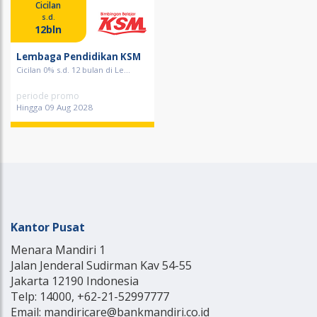
Cicilan
s.d.
12bln
Lembaga Pendidikan KSM
Cicilan 0% s.d. 12 bulan di Le...
periode promo
Hingga 09 Aug 2028
Kantor Pusat
Menara Mandiri 1
Jalan Jenderal Sudirman Kav 54-55
Jakarta 12190 Indonesia
Telp: 14000, +62-21-52997777
Email: mandiricare@bankmandiri.co.id