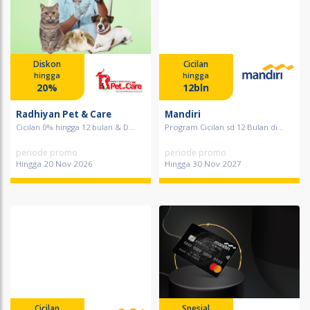
Diskon
Cicilan
hingga
hingga
20%
12bln
Radhiyan Pet & Care
Mandiri
Cicilan 0% hingga 12 bulan & D...
Program Cicilan sd 12 Bulan di...
periode promo
periode promo
Hingga 20 Nov 2026
Hingga 30 Nov 2027
Cicilan
Spesial