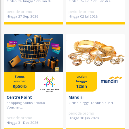
Cicilan 0% hingga 12 bulan di...
Cicilan 0% s.d. 12 Bulan di Fi...
periode promo
periode promo
Hingga 27 Sep 2026
Hingga 02 Jul 2028
Bonus
cicilan
voucher
hingga
Rp50rb
12bln
Centre Point
Mandiri
Shopping Bonus Produk
Cicilan hingga 12 Bulan di Bri...
Voucher...
periode promo
periode promo
Hingga 30 Jun 2028
Hingga 31 Dec 2026