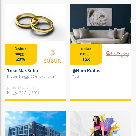
Diskon
cicilan
hingga
hingga
20%
12X
Toko Mas Subur
@Hom Kudus
Diskon hingga 20% tukar Livin’...
Test
periode promo
Hingga 20 Aug 2026