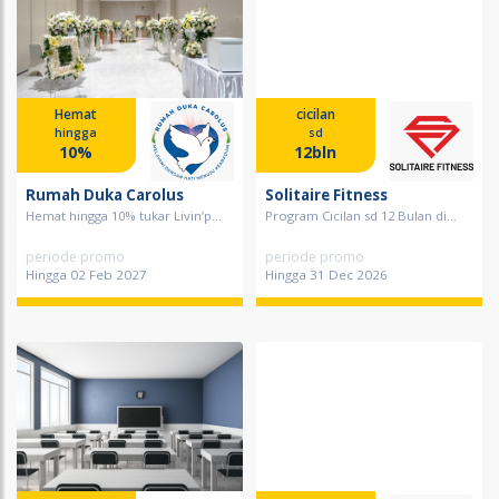
Hemat
cicilan
hingga
sd
10%
12bln
Rumah Duka Carolus
Solitaire Fitness
Hemat hingga 10% tukar Livin’p...
Program Cicilan sd 12 Bulan di...
periode promo
periode promo
Hingga 02 Feb 2027
Hingga 31 Dec 2026