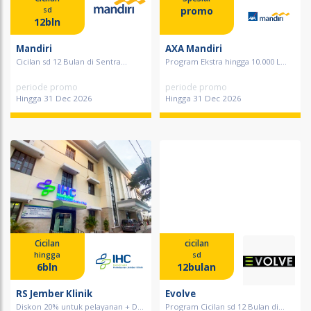
promo
sd
12bln
Mandiri
AXA Mandiri
Cicilan sd 12 Bulan di Sentra...
Program Ekstra hingga 10.000 L...
periode promo
periode promo
Hingga 31 Dec 2026
Hingga 31 Dec 2026
Cicilan
cicilan
hingga
sd
6bln
12bulan
RS Jember Klinik
Evolve
Diskon 20% untuk pelayanan + D...
Program Cicilan sd 12 Bulan di...