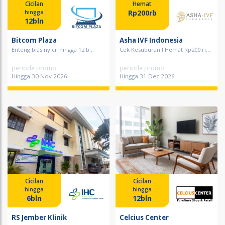
Cicilan
Hemat
Rp200rb
hingga
12bln
Bitcom Plaza
Asha IVF Indonesia
Enteng bias nyicil hingga 12 b...
Cek Kesuburan ! Hemat Rp200 ri...
periode promo
periode promo
Hingga 30 Nov 2026
Hingga 31 Dec 2026
Cicilan
Cicilan
hingga
hingga
6bln
12bln
RS Jember Klinik
Celcius Center