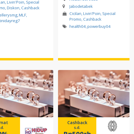
lan, Livin'Poin, Special
Jabodetabek
mo, Diskon, Cashback
Cicilan, Livin'Poin, Special
ellerysmg
,
MLF
,
Promo, Cashback
tinidayreg7
health04
,
powerbuy04
mat
Cashback
.d.
s.d.
0%
Rp500rb