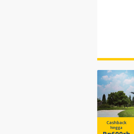
Cashback
hingga
Rp600rb