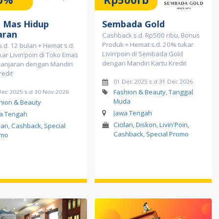
 Mas Hidup
Sembada Gold
aran
Cashback s.d. Rp500 ribu, Bonus
Produk + Hemat s.d. 20% tukar
 s.d. 12 bulan + Hemat s.d.
Livin’poin di Sembada Gold
ar Livin’poin di Toko Emas
dengan Mandiri Kartu Kredit
Banjaran dengan Mandiri
redit
01 Dec 2025 s.d 31 Dec 2026
Fashion & Beauty, Tanggal
Dec 2025 s.d 30 Nov 2026
Muda
hion & Beauty
Jawa Tengah
a Tengah
Cicilan, Diskon, Livin'Poin,
ilan, Cashback, Special
Cashback, Special Promo
omo