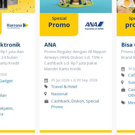
Spesial
Spe
Promo
pr
ktronik
ANA
Bisa
Rp1 juta dan
Promo Reguler dengan All Nippon
Promo M
a 24 bulan
Airways (ANA) Diskon s.d. 15% +
Brand 
artu Kredit
Cashback s.d. Rp7 juta pakai
Mandiri Kartu Kredit
30 
2026
Caf
01 Jul 2026 s.d 30 Sep 2026
 Gadget
Sum
Travel & Hotel
Cas
Nasional
ilan
Oth
Cashback, Diskon, Special
Me
Promo
nikjatim
,
ya