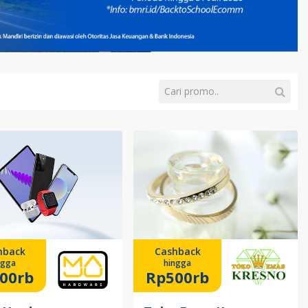
hback
Cashback
ngga
hingga
00rb
Rp500rb