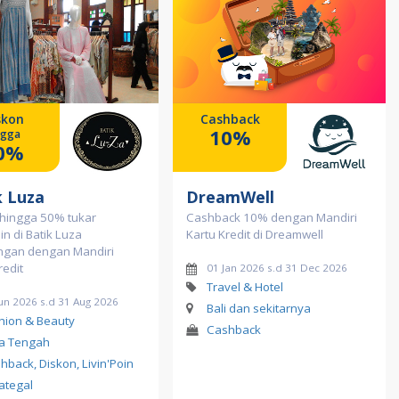
skon
Cashback
10%
ngga
0%
k Luza
DreamWell
 hingga 50% tukar
Cashback 10% dengan Mandiri
in di Batik Luza
Kartu Kredit di Dreamwell
ngan dengan Mandiri
redit
01 Jan 2026 s.d 31 Dec 2026
Travel & Hotel
un 2026 s.d 31 Aug 2026
Bali dan sekitarnya
hion & Beauty
Cashback
a Tengah
hback, Diskon, Livin'Poin
ategal