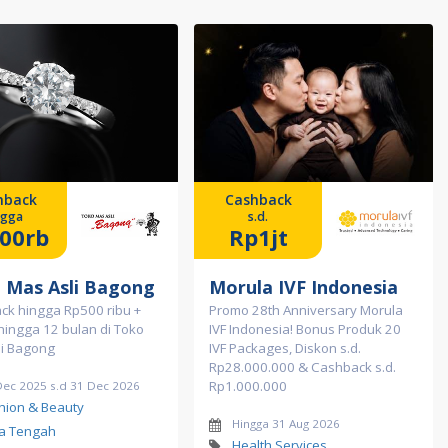
hback
Cashback
ngga
s.d.
00rb
Rp1jt
 Mas Asli Bagong
Morula IVF Indonesia
ck hingga Rp500 ribu +
Promo 28th Anniversary Morula
 hingga 12 bulan di Toko
IVF Indonesia! Bonus Produk 20
li Bagong
IVF Packages, Diskon s.d.
Rp28.000.000 & Cashback s.d.
Rp1.000.000
Dec 2025 s.d 31 Dec 2026
hion & Beauty
Hingga 31 Aug 2026
a Tengah
Health Services