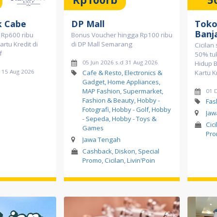
k Cabe
DP Mall
Toko
Banj
 Rp600 ribu
Bonus Voucher hingga Rp100 ribu
rtu Kredit di
di DP Mall Semarang
Cicilan
f
50% tuk
05 Jun 2026 s.d 31 Aug 2026
Hidup 
d 15 Aug 2026
Cafe & Resto, Electronics &
Kartu K
Gadget, Home Appliances,
MAP Fashion, Supermarket,
01 
Fashion & Beauty, Hobby -
Fas
Fotografi, Hobby - Golf, Hobby
Jaw
- Sepeda, Hobby - Toys &
Cic
Games
Pr
Jawa Tengah
Cashback, Diskon, Special
Promo, Cicilan, Livin'Poin