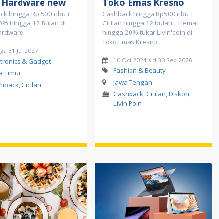
 Hardware new
Toko Emas Kresno
k hingga Rp 500 ribu +
Cashback hingga Rp500 ribu +
 0% hingga 12 Bulan di
Cicilan hingga 12 bulan + Hemat
ardware
hingga 20% tukar Livin'poin di
Toko Emas Kresno
ga 31 Jul 2027
10 Oct 2024 s.d 30 Sep 2026
ctronics & Gadget
Fashion & Beauty
a Timur
Jawa Tengah
hback, Cicilan
Cashback, Cicilan, Diskon,
Livin'Poin