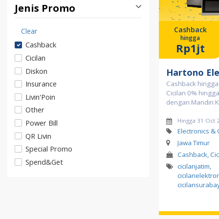
Jenis Promo
Cashback
Clear
hingga
Cashback
Rp1jt
Cicilan
Diskon
Hartono Ele
Insurance
Cashback hingga 
Cicilan 0% hingg
Livin'Poin
dengan Mandiri K
Other
Hingga 31 Oct 
Power Bill
Electronics &
QR Livin
Jawa Timur
Special Promo
Cashback, Cic
Spend&Get
cicilanjatim
,
cicilanelektro
cicilansuraba