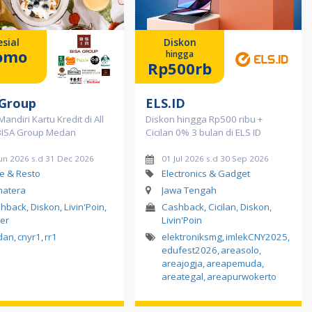
sial
Diskon
omo
hingga
Rp500rb
 Group
ELS.ID
andiri Kartu Kredit di All
Diskon hingga Rp500 ribu +
BISA Group Medan
Cicilan 0% 3 bulan di ELS ID
Jun 2026 s.d 31 Dec 2026
01 Jul 2026 s.d 30 Sep 2026
e & Resto
Electronics & Gadget
atera
Jawa Tengah
hback, Diskon, Livin'Poin,
Cashback, Cicilan, Diskon,
er
Livin'Poin
dan
,
cnyr1
,
rr1
elektroniksmg
,
imlekCNY2025
,
edufest2026
,
areasolo
,
areajogja
,
areapemuda
,
areategal
,
areapurwokerto