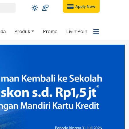
Apply Now
nda
Produk
Promo
Livin'Poin