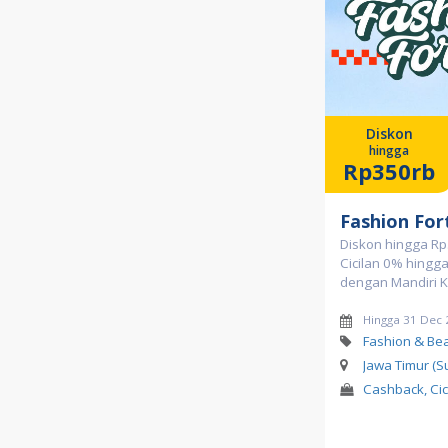
Diskon
hingga
Rp350rb
Fashion For
Diskon hingga Rp
Cicilan 0% hingg
dengan Mandiri K
Hingga 31 Dec
Fashion & Be
Jawa Timur (S
Cashback, Cic