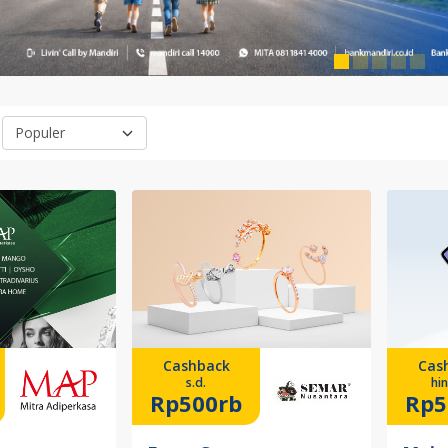
Cashback
Cas
s.d.
hi
Rp500rb
Rp5