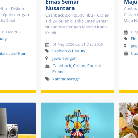
Emas Semar
Maju
Nusantara
ibu + Diskon
Cashbac
vin'poin dengan
Cicilan
Cashback s.d. Rp500 ribu + Cicilan
dit/Debit
Maju H
s.d. 24 bulan di Toko Emas Semar
Nusantara dengan Mandiri Kartu
d 31 Dec 2026
Hing
Kredit
auty
Ele
01 May 2026 s.d 31 Dec 2026
Jaw
Fashion & Beauty
lan, Livin'Poin
Cas
Jawa Tengah
Cashback, Cicilan, Special
Promo
kartinidayreg7