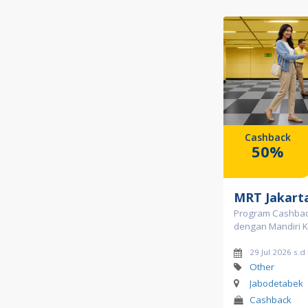
Cashback
50%
MRT Jakart
Program Cashbac
dengan Mandiri K
29 Jul 2026 s.d
Other
Jabodetabek
Cashback