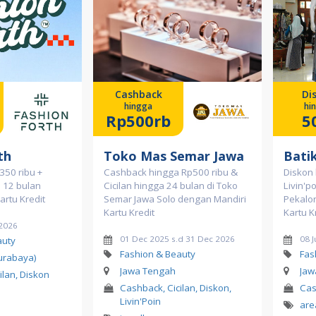
Cashback
Di
hingga
hi
Rp500rb
5
th
Toko Mas Semar Jawa
Bati
350 ribu +
Cashback hingga Rp500 ribu &
Diskon
a 12 bulan
Cicilan hingga 24 bulan di Toko
Livin'po
artu Kredit
Semar Jawa Solo dengan Mandiri
Pekalo
Kartu Kredit
Kartu K
 2026
01 Dec 2025 s.d 31 Dec 2026
08 J
auty
Fashion & Beauty
Fas
urabaya)
Jawa Tengah
Jaw
ilan, Diskon
Cashback, Cicilan, Diskon,
Cas
Livin'Poin
are