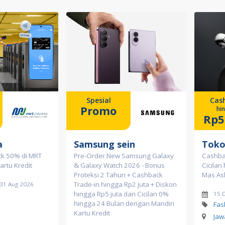
Spesial
Cas
Promo
hi
Rp5
a
Samsung sein
Toko
k 50% di MRT
Pre-Order New Samsung Galaxy
Cashba
artu Kredit
& Galaxy Watch 2026 - Bonus
Cicilan
Proteksi 2 Tahun + Cashback
Mas As
Trade-in hingga Rp2 juta + Diskon
 31 Aug 2026
hingga Rp5 juta dan Cicilan 0%
15 
hingga 24 Bulan dengan Mandiri
Fas
Kartu Kredit
Jaw