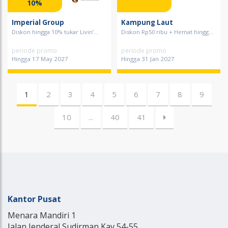
10%
Imperial Group
Kampung Laut
Diskon hingga 10% tukar Livin’...
Diskon Rp50 ribu + Hemat hingg...
periode promo
periode promo
Hingga 17 May 2027
Hingga 31 Jan 2027
1
2
3
4
5
6
7
8
9
10
...
40
41
Kantor Pusat
Menara Mandiri 1
Jalan Jenderal Sudirman Kav 54-55