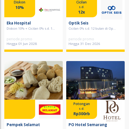
Diskon
Cicilan
10%
s.d.
12x
Eka Hospital
Optik Seis
Diskon 10% + Cicilan 0% s.d. 1...
Cicilan 0% s.d. 12 bulan di Op...
periode promo
periode promo
Hingga 01 Jun 2028
Hingga 31 Dec 2026
Potongan
s.d.
Rp300rb
Pempek Selamat
PO Hotel Semarang