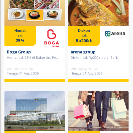
Hemat
Diskon
s.d.
s.d.
25%
Rp200rb
Boga Group
arena group
Hemat s.d. 25% di Bakerzin, Pe...
Diskon s.d. Rp200 ribu di Seri...
periode promo
periode promo
Hingga 31 Aug 2026
Hingga 31 Aug 2026