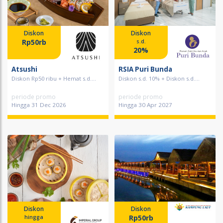
Diskon
Diskon
Rp50rb
s.d.
20%
Atsushi
RSIA Puri Bunda
Diskon Rp50 ribu + Hemat s.d....
Diskon s.d. 10% + Diskon s.d....
periode promo
periode promo
Hingga 31 Dec 2026
Hingga 30 Apr 2027
Diskon
Diskon
Rp50rb
hingga