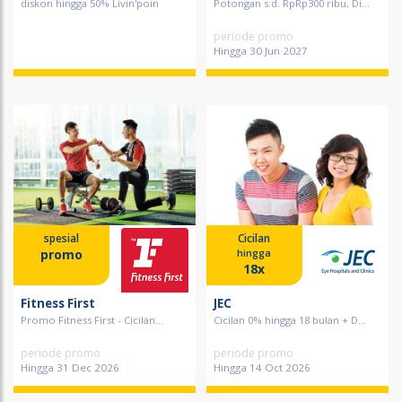
diskon hingga 50% Livin'poin
Potongan s.d. RpRp300 ribu, Di...
periode promo
Hingga 30 Jun 2027
spesial
Cicilan
promo
hingga
18x
Fitness First
JEC
Promo Fitness First - Cicilan...
Cicilan 0% hingga 18 bulan + D...
periode promo
periode promo
Hingga 31 Dec 2026
Hingga 14 Oct 2026