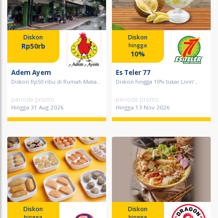
Diskon
Diskon
Rp50rb
hingga
10%
Adem Ayem
Es Teler 77
Diskon Rp50 ribu di Rumah Maka...
Diskon hingga 10% tukar Livin’...
periode promo
periode promo
Hingga 31 Aug 2026
Hingga 13 Nov 2026
Diskon
Diskon
hingga
hingga