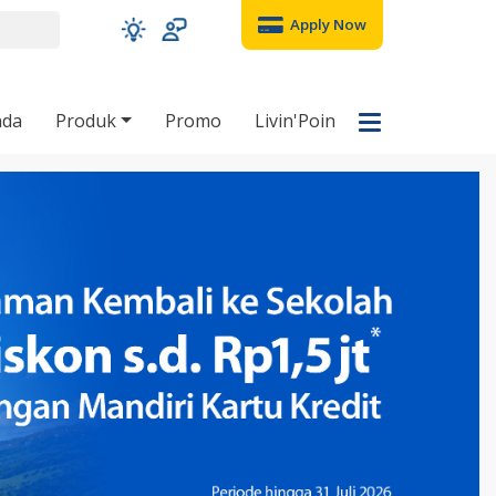
Apply Now
nda
Produk
Promo
Livin'Poin