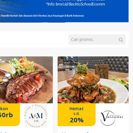
skon
Hemat
50rb
s.d.
20%