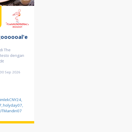
goooooal'e
di The
 Resto dengan
dit
d 30 Sep 2026
imlekCNY24
,
7
,
holyday07
,
UTMandiri07