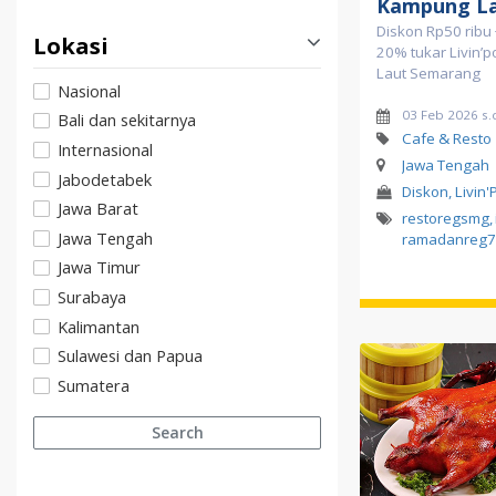
Kampung L
Diskon Rp50 ribu
Lokasi
20% tukar Livin’
Laut Semarang
Nasional
03 Feb 2026 s.
Bali dan sekitarnya
Cafe & Resto
Internasional
Jawa Tengah
Jabodetabek
Diskon, Livin'
Jawa Barat
restoregsmg
,
Jawa Tengah
ramadanreg7
Jawa Timur
Surabaya
Kalimantan
Sulawesi dan Papua
Sumatera
Search