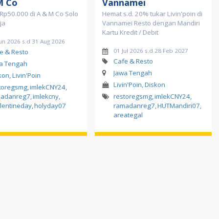
M Co
Vannamei
Rp50.000 di A & M Co Solo
Hemat s.d. 20% tukar Livin'poin di
ja
Vannamei Resto dengan Mandiri
Kartu Kredit / Debit
un 2026 s.d 31 Aug 2026
01 Jul 2026 s.d 28 Feb 2027
e & Resto
Cafe & Resto
a Tengah
Jawa Tengah
kon, Livin'Poin
Livin'Poin, Diskon
toregsmg
,
imlekCNY24
,
madanreg7
,
imlekcny
,
restoregsmg
,
imlekCNY24
,
lentineday
,
holyday07
ramadanreg7
,
HUTMandiri07
,
areategal