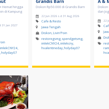
aut
Grandis Barn
A & 
 + Hemat hingga
Diskon Rp50.000 di Grandis Barn
Diskon 
poin di Kampung
dan Jog
22 Jun 2026 s.d 31 Aug 2026
22 J
Cafe & Resto
d 31 Jan 2027
Caf
Jawa Tengah
Jaw
Diskon, Livin'Poin
Dis
restoregsmg
,
spendgetsmg
,
Poin
imlekCNY24
,
imlekcny
,
res
imlekCNY24
,
hvalentineday
,
holyday07
ra
,
holyday07
hva