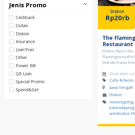
Jenis Promo
Diskon
Rp20rb
Cashback
Cicilan
Diskon
The Flamin
Insurance
Restaurant
Livin'Poin
Diskon Rp20 ribu 
Flamingooooal'e
Other
Mandiri Kartu Kre
Power Bill
QR Livin
01 Jul 2026 s.
Cafe & Resto
Special Promo
Jawa Tengah
Spend&Get
Diskon
restoregsmg
,
kartinidayreg
areakudus
,
H