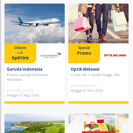
Diskon
Spesial
Promo
s.d.
Rp810rb
Garuda Indonesia
Optik Melawai
Promo Garuda Indonesia
Cicilan 0% + Hemat hingga 35%...
Merdeka...
periode promo
periode promo
Hingga 31 Dec 2026
Hingga 17 Aug 2026