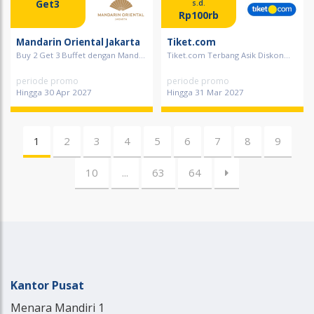
Get3
s.d.
Rp100rb
Mandarin Oriental Jakarta
Tiket.com
Buy 2 Get 3 Buffet dengan Mand...
Tiket.com Terbang Asik Diskon...
periode promo
periode promo
Hingga 30 Apr 2027
Hingga 31 Mar 2027
1
2
3
4
5
6
7
8
9
10
...
63
64
Kantor Pusat
Menara Mandiri 1