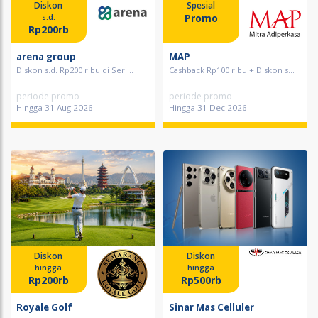
Diskon
Spesial
Promo
s.d.
Rp200rb
arena group
MAP
Diskon s.d. Rp200 ribu di Seri...
Cashback Rp100 ribu + Diskon s...
periode promo
periode promo
Hingga 31 Aug 2026
Hingga 31 Dec 2026
Diskon
Diskon
hingga
hingga
Rp200rb
Rp500rb
Royale Golf
Sinar Mas Celluler