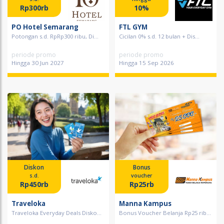
Rp300rb
10%
PO Hotel Semarang
FTL GYM
Potongan s.d. RpRp300 ribu, Di...
Cicilan 0% s.d. 12 bulan + Dis...
periode promo
periode promo
Hingga 30 Jun 2027
Hingga 15 Sep 2026
Diskon
Bonus
s.d.
voucher
Rp450rb
Rp25rb
Traveloka
Manna Kampus
Traveloka Everyday Deals Disko...
Bonus Voucher Belanja Rp25 rib...