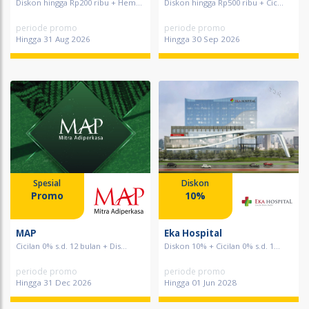
Diskon hingga Rp200 ribu + Hem...
Diskon hingga Rp500 ribu + Cic...
periode promo
periode promo
Hingga 31 Aug 2026
Hingga 30 Sep 2026
Spesial
Diskon
Promo
10%
MAP
Eka Hospital
Cicilan 0% s.d. 12 bulan + Dis...
Diskon 10% + Cicilan 0% s.d. 1...
periode promo
periode promo
Hingga 31 Dec 2026
Hingga 01 Jun 2028