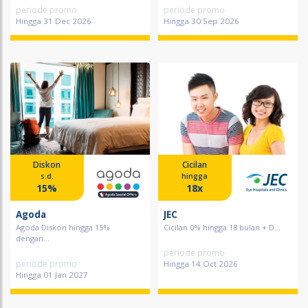
periode promo
periode promo
Hingga 31 Dec 2026
Hingga 30 Sep 2026
Diskon
Cicilan
s.d.
hingga
15%
18x
Agoda
JEC
Agoda Diskon hingga 15%
Cicilan 0% hingga 18 bulan + D...
dengan...
periode promo
periode promo
Hingga 14 Oct 2026
Hingga 01 Jan 2027