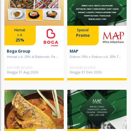
Hemat
Spesial
Promo
s.d.
25%
Boga Group
MAP
Hemat s.d. 25% di Bakerzin, Pe...
Diskon 10% + Diskon s.d. 20% T...
periode promo
periode promo
Hingga 31 Aug 2026
Hingga 31 Dec 2026