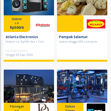
Diskon
s.d.
Rp500rb
Atlanta Electronics
Pempek Selamat
Diskon s.d. Rp500 ribu + Cicil...
diskon hingga 50% Livin'poin
periode promo
Hingga 30 Sep 2026
Potongan
Diskon
s.d.
hingga