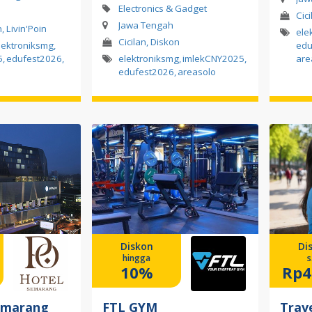
Electronics & Gadget
Cic
Jawa Tengah
, Livin'Poin
ele
Cicilan, Diskon
lektroniksmg
,
edu
5
,
edufest2026
,
elektroniksmg
,
imlekCNY2025
,
ar
edufest2026
,
areasolo
Diskon
Di
hingga
s
10%
Rp4
emarang
FTL GYM
Trav