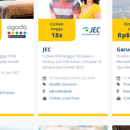
Cicilan
Di
hingga
s
18x
Rp8
JEC
Garu
ngga 15%
Cicilan 0% hingga 18 bulan +
Promo 
artu Kredit
Diskon s.d 10% tukar Livin’poin di
Merdek
Jakarta Eye Center (JEC)
ribu de
 01 Jan 2027
15 Oct 2023 s.d 14 Oct 2026
11 
l
Health Services
Tra
Jabodetabek
Nas
al Promo
Cicilan, Livin'Poin
Cic