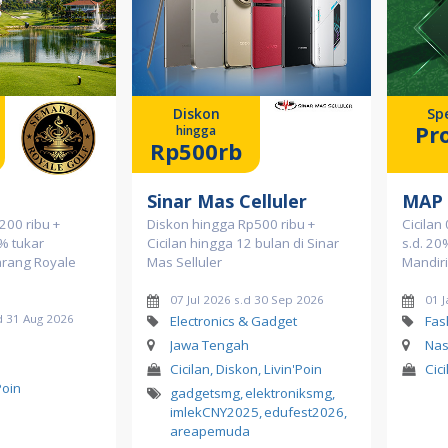
Diskon
Spe
Pr
hingga
Rp500rb
Sinar Mas Celluler
MAP
200 ribu +
Diskon hingga Rp500 ribu +
Cicilan
% tukar
Cicilan hingga 12 bulan di Sinar
s.d. 20
arang Royale
Mas Selluler
Mandiri
07 Jul 2026 s.d 30 Sep 2026
01 
d 31 Aug 2026
Electronics & Gadget
Fas
Jawa Tengah
Nas
Cicilan, Diskon, Livin'Poin
Cici
Poin
gadgetsmg
,
elektroniksmg
,
imlekCNY2025
,
edufest2026
,
areapemuda