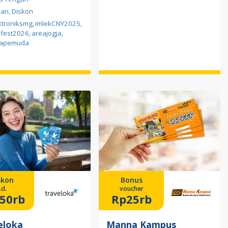
ilan, Diskon
ktroniksmg
,
imlekCNY2025
,
fest2026
,
areajogja
,
eapemuda
skon
Bonus
.d.
voucher
50rb
Rp25rb
eloka
Manna Kampus