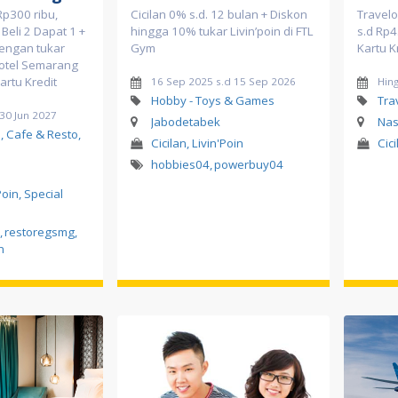
Rp300 ribu,
Cicilan 0% s.d. 12 bulan + Diskon
Travel
Beli 2 Dapat 1 +
hingga 10% tukar Livin’poin di FTL
s.d Rp4
engan tukar
Gym
Kartu K
Hotel Semarang
artu Kredit
16 Sep 2025 s.d 15 Sep 2026
Hin
Hobby - Toys & Games
Tra
 30 Jun 2027
Jabodetabek
Nas
, Cafe & Resto,
Cicilan, Livin'Poin
Cic
hobbies04
,
powerbuy04
Poin, Special
,
restoregsmg
,
n