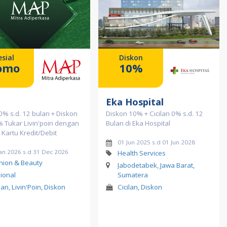
sial
Diskon
omo
10%
Eka Hospital
 0% s.d. 12 bulan + Diskon
Diskon 10% + Cicilan 0% s.d. 12
% Tukar Livin'poin dengan
Bulan di Eka Hospital
 Kartu Kredit/Debit
01 Jun 2025 s.d 01 Jun 2028
Jan 2026 s.d 31 Dec 2026
Health Services
hion & Beauty
Jabodetabek, Jawa Barat,
ional
Sumatera
lan, Livin'Poin, Diskon
Cicilan, Diskon