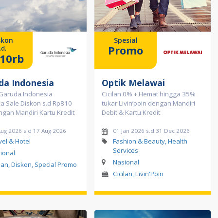
skon
Spesial
Promo
.d.
10rb
da Indonesia
Optik Melawai
Garuda Indonesia
Cicilan 0% + Hemat hingga 35%
a Sale Diskon s.d Rp810
tukar Livin’poin dengan Mandiri
ngan Mandiri Kartu Kredit
Debit & Kartu Kredit
Aug 2026 s.d 17 Aug 2026
01 Jan 2026 s.d 31 Dec 2026
vel & Hotel
Fashion & Beauty, Health
Services
ional
Nasional
ilan, Diskon, Special Promo
Cicilan, Livin'Poin