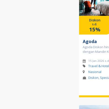
Diskon
s.d.
15%
Agoda
Agoda Diskon hi
dengan Mandiri K
15 Jan 2026 s.d
Travel & Hote
Nasional
Diskon, Speci