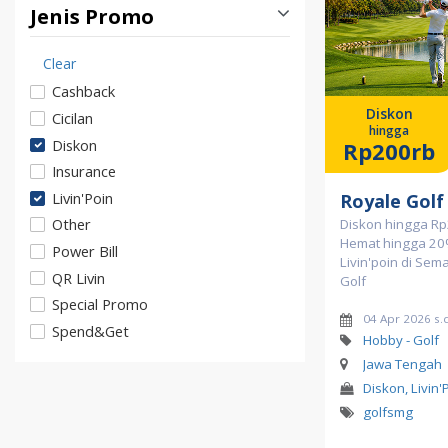
Jenis Promo
Clear
Cashback
Diskon
Cicilan
hingga
Diskon
Rp200rb
Insurance
Livin'Poin
Royale Golf
Other
Diskon hingga Rp
Hemat hingga 20
Power Bill
Livin'poin di Sem
QR Livin
Golf
Special Promo
04 Apr 2026 s.
Spend&Get
Hobby - Golf
Jawa Tengah
Diskon, Livin'
golfsmg