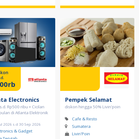
skon
.d.
00rb
ta Electronics
Pempek Selamat
s.d. Rp500 ribu + Cicilan
diskon hingga 50% Livin'poin
bulan di Atlanta Elektronik
Cafe & Resto
ul 2026 s.d 30 Sep 2026
Sumatera
ctronics & Gadget
Livin'Poin
a Tengah