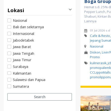
Boga Group
Hemat s.d. 25% di
Lokasi
Pepper Lunch, Pu
Shaburi, Kintan B
Nasional
Lainnya
Bali dan sekitarnya
01 Jul 2026 s.d
Internasional
Cafe & Resto
Jabodetabek
Jepang Sumat
Nasional
Jawa Barat
Diskon, Livin'
Jawa Tengah
Promo
Jawa Timur
kulinerasik
,
jc
Surabaya
promopalemb
CCLippoMall
Kalimantan
promolippoma
Sulawesi dan Papua
Sumatera
Search