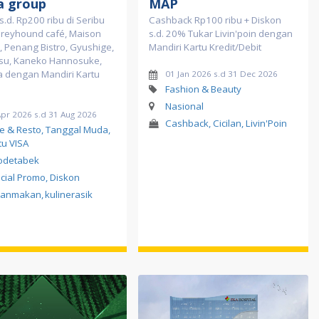
a group
MAP
s.d. Rp200 ribu di Seribu
Cashback Rp100 ribu + Diskon
Greyhound café, Maison
s.d. 20% Tukar Livin'poin dengan
, Penang Bistro, Gyushige,
Mandiri Kartu Kredit/Debit
su, Kaneko Hannosuke,
a dengan Mandiri Kartu
01 Jan 2026 s.d 31 Dec 2026
Fashion & Beauty
Nasional
Apr 2026 s.d 31 Aug 2026
Cashback, Cicilan, Livin'Poin
e & Resto, Tanggal Muda,
tu VISA
odetabek
cial Promo, Diskon
sanmakan
,
kulinerasik