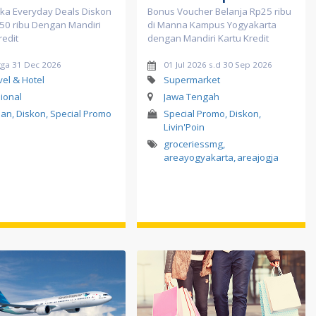
oka Everyday Deals Diskon
Bonus Voucher Belanja Rp25 ribu
50 ribu Dengan Mandiri
di Manna Kampus Yogyakarta
redit
dengan Mandiri Kartu Kredit
gga 31 Dec 2026
01 Jul 2026 s.d 30 Sep 2026
vel & Hotel
Supermarket
ional
Jawa Tengah
ilan, Diskon, Special Promo
Special Promo, Diskon,
Livin'Poin
groceriessmg
,
areayogyakarta
,
areajogja