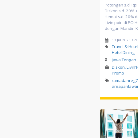
Potongan s.d. Rp
Diskon s.d. 20% + 
Hemat s.d. 20% d
Livin'poin di PO 
dengan Mandiri K
13 Jul 2026 s.d
Travel & Hotel
Hotel Dining
Jawa Tengah
Diskon, Livin'
Promo
ramadanreg7
areapahlawa