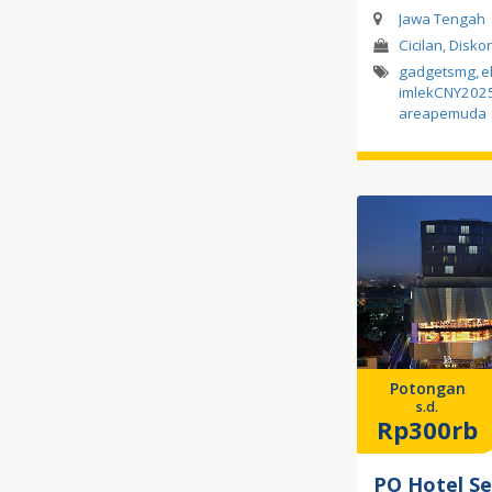
Jawa Tengah
Cicilan, Diskon
gadgetsmg
,
e
imlekCNY202
areapemuda
Potongan
s.d.
Rp300rb
PO Hotel S