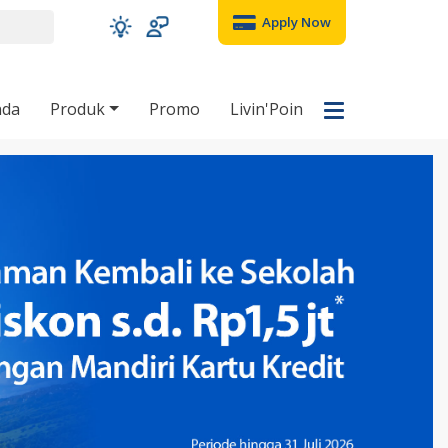
Apply Now
nda
Produk
Promo
Livin'Poin