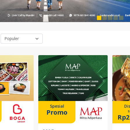
Spesial
Di
Promo
s
Rp2