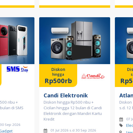
Diskon
Di
hingga
s
Rp500rb
Rp5
Candi Elektronik
Atlan
500 ribu +
Diskon hingga Rp500 ribu +
Diskon 
 bulan di SMS
Cicilan hingga 12 bulan di Candi
s.d. 12 
Elektronik dengan Mandiri Kartu
Kredit
07 J
d 30 Sep 2026
Ele
01 Jul 2026 s.d 30 Sep 2026
 Gadget
Jaw