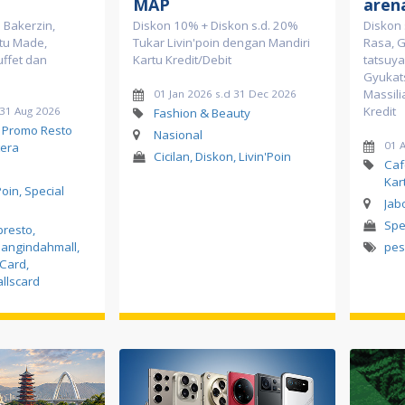
MAP
aren
 Bakerzin,
Diskon 10% + Diskon s.d. 20%
Diskon 
tu Made,
Tukar Livin'poin dengan Mandiri
Rasa, 
uffet dan
Kartu Kredit/Debit
tatsuya
Gyukat
Massili
01 Jan 2026 s.d 31 Dec 2026
Kredit
 31 Aug 2026
Fashion & Beauty
, Promo Resto
Nasional
01 
era
Cicilan, Diskon, Livin'Poin
Caf
Kar
Poin, Special
Jab
Spe
bresto
,
angindahmall
,
pe
sCard
,
llscard