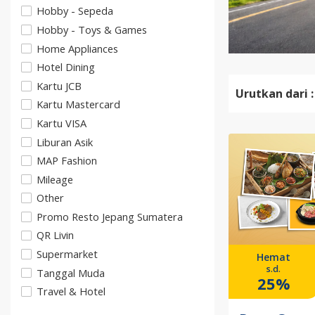
Hobby - Sepeda
Hobby - Toys & Games
Home Appliances
Hotel Dining
Kartu JCB
Urutkan dari :
Kartu Mastercard
Kartu VISA
Liburan Asik
MAP Fashion
Mileage
Other
Promo Resto Jepang Sumatera
QR Livin
Supermarket
Hemat
s.d.
Tanggal Muda
25%
Travel & Hotel