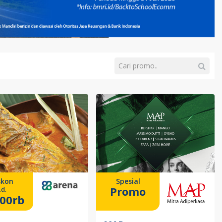
skon
Spesial
Promo
.d.
00rb