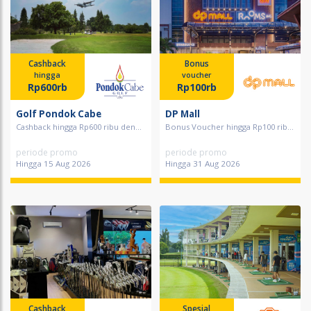
Cashback
Bonus
hingga
voucher
Rp600rb
Rp100rb
Golf Pondok Cabe
DP Mall
Cashback hingga Rp600 ribu den...
Bonus Voucher hingga Rp100 rib...
periode promo
periode promo
Hingga 15 Aug 2026
Hingga 31 Aug 2026
Cashback
Spesial