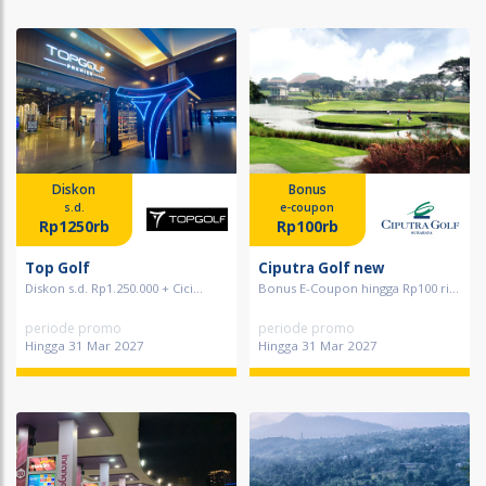
Diskon
Bonus
s.d.
e-coupon
Rp1250rb
Rp100rb
Top Golf
Ciputra Golf new
Diskon s.d. Rp1.250.000 + Cici...
Bonus E-Coupon hingga Rp100 ri...
periode promo
periode promo
Hingga 31 Mar 2027
Hingga 31 Mar 2027