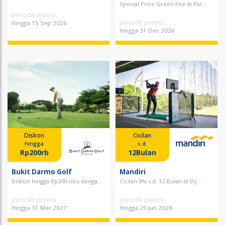
Special Price Green Fee di Par...
periode promo
periode promo
Hingga 15 Sep 2026
Hingga 31 Dec 2026
Diskon
Cicilan
hingga
s.d.
Rp200rb
12Bulan
Bukit Darmo Golf
Mandiri
Diskon hingga Rp200 ribu denga...
Cicilan 0% s.d. 12 Bulan di Dy...
periode promo
periode promo
Hingga 31 Mar 2027
Hingga 25 Jun 2028