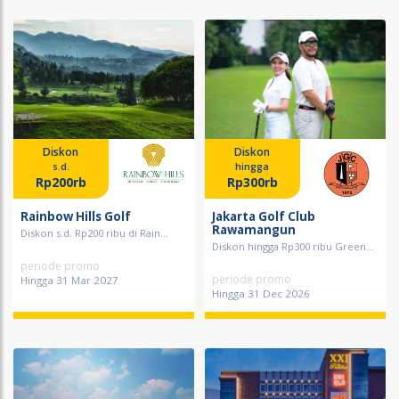
Diskon
Diskon
s.d.
hingga
Rp200rb
Rp300rb
Rainbow Hills Golf
Jakarta Golf Club
Rawamangun
Diskon s.d. Rp200 ribu di Rain...
Diskon hingga Rp300 ribu Green...
periode promo
periode promo
Hingga 31 Mar 2027
Hingga 31 Dec 2026