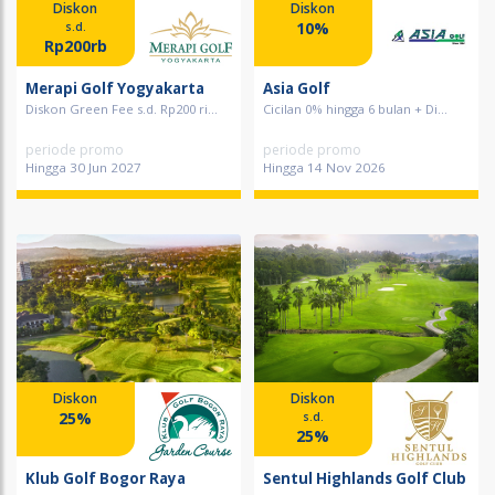
Diskon
Diskon
10%
s.d.
Rp200rb
Merapi Golf Yogyakarta
Asia Golf
Diskon Green Fee s.d. Rp200 ri...
Cicilan 0% hingga 6 bulan + Di...
periode promo
periode promo
Hingga 30 Jun 2027
Hingga 14 Nov 2026
Diskon
Diskon
25%
s.d.
25%
Klub Golf Bogor Raya
Sentul Highlands Golf Club