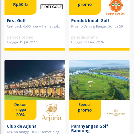
Rp50rb
promo
First Golf
Pondok Indah Golf
Cashback Rp50 ribu + Hemat s.d...
Promo Driving Range, Bonus 50...
periode promo
periode promo
Hingga 31 Jul 2027
Hingga 31 Dec 2026
Diskon
Special
promo
hingga
20%
Club de Arjuna
Parahyangan Golf
Bandung
Diskon hingga 20% + Hemat hing...