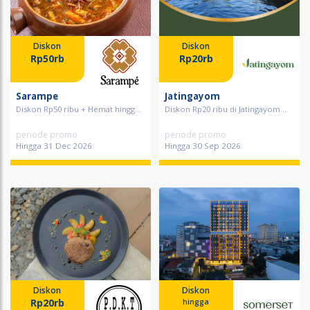
Diskon
Diskon
Rp50rb
Rp20rb
Sarampe
Jatingayom
Diskon Rp50 ribu + Hemat hingg...
Diskon Rp20 ribu di Jatingayom...
periode promo
periode promo
Hingga 31 Dec 2026
Hingga 30 Sep 2026
Diskon
Diskon
Rp20rb
hingga