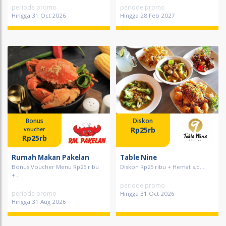
periode promo
periode promo
Hingga 31 Oct 2026
Hingga 28 Feb 2027
Bonus
Diskon
Rp25rb
voucher
Rp25rb
Rumah Makan Pakelan
Table Nine
Bonus Voucher Menu Rp25 ribu
Diskon Rp25 ribu + Hemat s.d....
+...
periode promo
periode promo
Hingga 31 Oct 2026
Hingga 31 Aug 2026