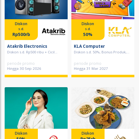
Diskon
Diskon
s.d.
s.d.
Rp500rb
50%
Atakrib Electronics
KLA Computer
Diskon s.d. Rp500 ribu + Cicil...
Diskon s.d. 50%, Bonus Produk,...
periode promo
periode promo
Hingga 30 Sep 2026
Hingga 31 Mar 2027
Diskon
Diskon
50%
Rp25rb