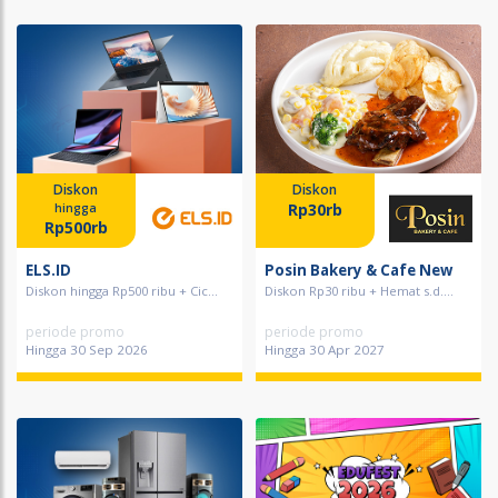
Diskon
Diskon
Rp30rb
hingga
Rp500rb
ELS.ID
Posin Bakery & Cafe New
Diskon hingga Rp500 ribu + Cic...
Diskon Rp30 ribu + Hemat s.d....
periode promo
periode promo
Hingga 30 Sep 2026
Hingga 30 Apr 2027