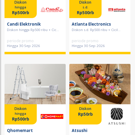
Diskon
Diskon
hingga
s.d.
Rp500rb
Rp500rb
Candi Elektronik
Atlanta Electronics
Diskon hingga Rp500 ribu + Cic...
Diskon s.d. Rp500 ribu + Cicil...
periode promo
periode promo
Hingga 30 Sep 2026
Hingga 30 Sep 2026
Diskon
Diskon
Rp50rb
hingga
Rp500rb
Qhomemart
Atsushi