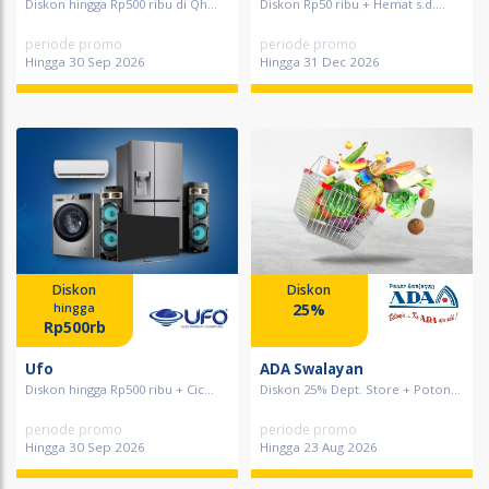
Diskon hingga Rp500 ribu di Qh...
Diskon Rp50 ribu + Hemat s.d....
periode promo
periode promo
Hingga 30 Sep 2026
Hingga 31 Dec 2026
Diskon
Diskon
25%
hingga
Rp500rb
Ufo
ADA Swalayan
Diskon hingga Rp500 ribu + Cic...
Diskon 25% Dept. Store + Poton...
periode promo
periode promo
Hingga 30 Sep 2026
Hingga 23 Aug 2026