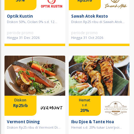
Optik Kustin
Sawah Atok Resto
Diskon 50%, Cicilan 0% s.d. 12...
Diskon Rp25 ribu di Sawah Atok...
periode promo
periode promo
Hingga 31 Dec 2026
Hingga 31 Oct 2026
Diskon
Hemat
Rp25rb
s.d.
20%
Vermont Dining
Ibu Djoe & Tante Hoa
Diskon Rp25 ribu di Vermont Di...
Hemat s.d. 20% tukar Livin'poi...