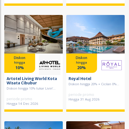
Diskon
Diskon
hingga
hingga
10%
20%
Artotel Living World Kota
Royal Hotel
Wisata Cibubur
Diskon hingga 20% + Cicilan 0%...
Diskon hingga 10% tukar Livin’...
periode promo
periode promo
Hingga 31 Aug 2026
Hingga 14 Dec 2026