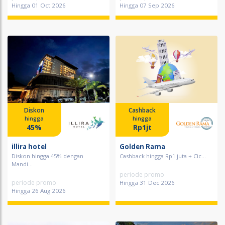
Hingga 01 Oct 2026
Hingga 07 Sep 2026
Diskon
Cashback
hingga
hingga
45%
Rp1jt
illira hotel
Golden Rama
Diskon hingga 45% dengan
Cashback hingga Rp1 juta + Cic...
Mandi...
periode promo
periode promo
Hingga 31 Dec 2026
Hingga 26 Aug 2026