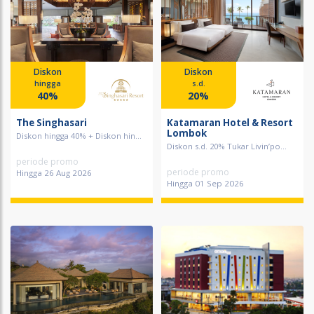
Diskon
Diskon
hingga
s.d.
40%
20%
The Singhasari
Katamaran Hotel & Resort
Lombok
Diskon hingga 40% + Diskon hin...
Diskon s.d. 20% Tukar Livin’po...
periode promo
periode promo
Hingga 26 Aug 2026
Hingga 01 Sep 2026