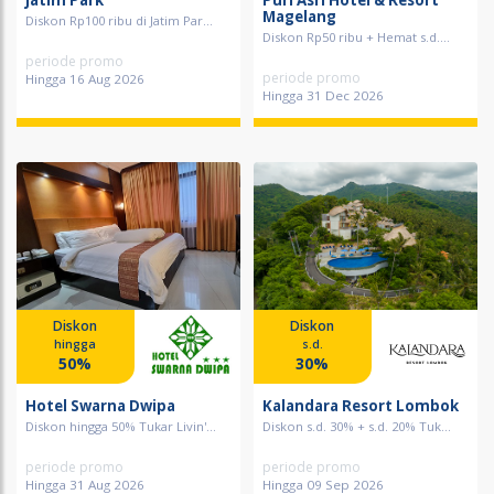
Jatim Park
Puri Asri Hotel & Resort
Magelang
Diskon Rp100 ribu di Jatim Par...
Diskon Rp50 ribu + Hemat s.d....
periode promo
periode promo
Hingga 16 Aug 2026
Hingga 31 Dec 2026
Diskon
Diskon
hingga
s.d.
50%
30%
Hotel Swarna Dwipa
Kalandara Resort Lombok
Diskon hingga 50% Tukar Livin'...
Diskon s.d. 30% + s.d. 20% Tuk...
periode promo
periode promo
Hingga 31 Aug 2026
Hingga 09 Sep 2026