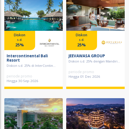
Diskon
Diskon
s.d.
s.d.
25%
25%
Intercontinental Bali
JEEVAWASA GROUP
Resort
Diskon s.d. 25% dengan Mandiri...
Diskon s.d. 25% di InterContin...
periode promo
periode promo
Hingga 01 Dec 2026
Hingga 30 Sep 2026