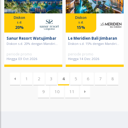
Diskon
Diskon
s.d.
s.d.
20%
15%
Sanur Resort Watujimbar
Le Meridien Bali Jimbaran
Diskon s.d. 20% dengan Mandiri...
Diskon s.d. 15% dengan Mandiri...
periode promo
periode promo
Hingga 03 Oct 2026
Hingga 14 Dec 2026
1
2
3
4
5
6
7
8
9
10
11