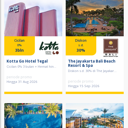
Cicilan
Diskon
0%
s.d.
3bln
30%
Kotta Go Hotel Tegal
The Jayakarta Bali Beach
Resort & Spa
Cicilan 0% 3 bulan + Hemat hin...
Diskon s.d. 30% di The Jayakar...
periode promo
periode promo
Hingga 31 Aug 2026
Hingga 15 Sep 2026