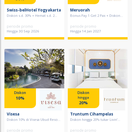
Swiss-belHotel Yogyakarta
Meruorah
Diskon s.d. 30% + Hemat s.d. 2...
Bonus Pay 1 Get 2 Pax + Diskon...
periode promo
periode promo
Hingga 30 Sep 2026
Hingga 14 Jan 2027
Diskon
Diskon
10%
hingga
20%
Visesa
Truntum Cihampelas
Diskon 10% di Visesa Ubud Reso...
Diskon hingga 20% tukar Livin’...
periode promo
periode promo