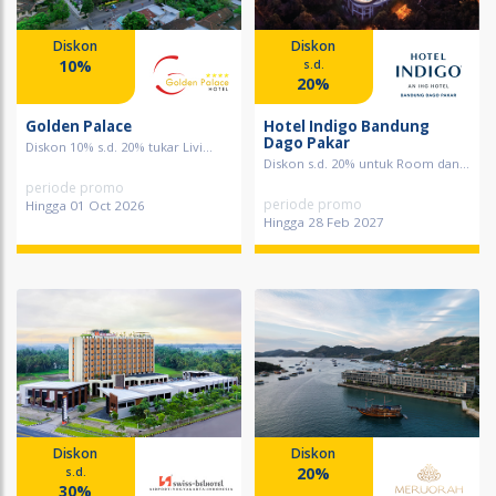
Diskon
Diskon
10%
s.d.
20%
Golden Palace
Hotel Indigo Bandung
Dago Pakar
Diskon 10% s.d. 20% tukar Livi...
Diskon s.d. 20% untuk Room dan...
periode promo
periode promo
Hingga 01 Oct 2026
Hingga 28 Feb 2027
Diskon
Diskon
20%
s.d.
30%