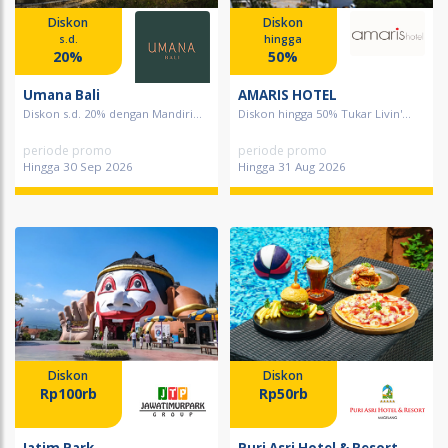
Diskon
Diskon
s.d.
hingga
20%
50%
Umana Bali
AMARIS HOTEL
Diskon s.d. 20% dengan Mandiri...
Diskon hingga 50% Tukar Livin'...
periode promo
periode promo
Hingga 30 Sep 2026
Hingga 31 Aug 2026
Diskon
Diskon
Rp100rb
Rp50rb