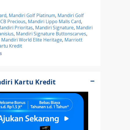
ard
,
Mandiri Golf Platinum
,
Mandiri Golf
JCB Precious
,
Mandiri Lippo Malls Card
,
andiri Prioritas
,
Mandiri Signature
,
Mandiri
anisius
,
Mandiri Signature Buttonscarves
,
,
Mandiri World Elite Heritage
,
Marriott
rtu Kredit
6
iri Kartu Kredit