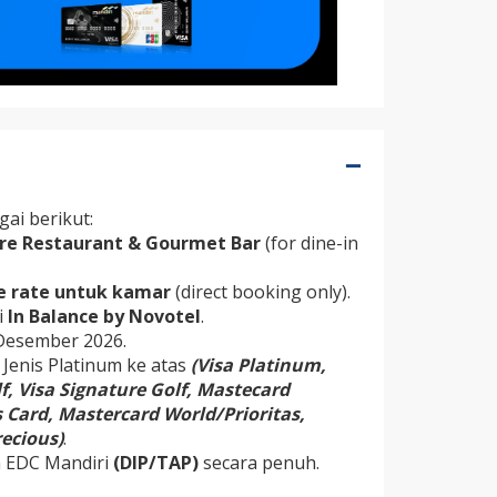
gai berikut:
re Restaurant & Gourmet Bar
(for dine-in
le rate untuk kamar
(direct booking only).
i
In Balance by Novotel
.
Desember 2026.
 Jenis Platinum ke atas
(Visa
Platinum,
f, Visa Signature Golf, Mastecard
 Card, Mastercard World/Prioritas,
ecious)
.
n EDC Mandiri
(DIP/TAP)
secara penuh.