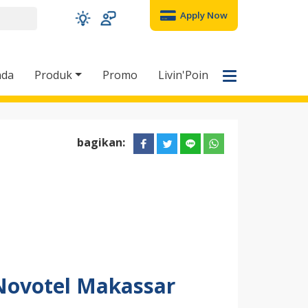
Apply Now
nda
Produk
Promo
Livin'Poin
bagikan:
 Novotel Makassar