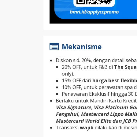
Mekanisme
Diskon s.d. 20%, dengan detail seba
20% OFF, untuk F&B di
The Squa
only).
15% OFF dari
harga best flexib
10% OFF, untuk perawatan spa d
Penawaran Eksklusif hingga 30 
Berlaku untuk Mandiri Kartu Kredit
Visa Signature, Visa Platinum Gol
Fengshui, Mastercard Lippo Malls
Mastercard World Elite dan JCB Pr
Transaksi
wajib
dilakukan di mesi