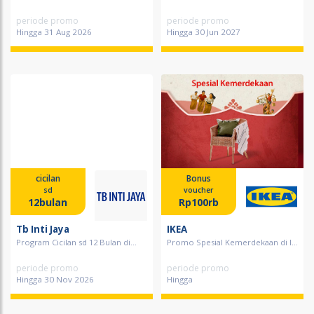
periode promo
periode promo
Hingga 31 Aug 2026
Hingga 30 Jun 2027
cicilan
Bonus
sd
voucher
12bulan
Rp100rb
Tb Inti Jaya
IKEA
Program Cicilan sd 12 Bulan di...
Promo Spesial Kemerdekaan di I...
periode promo
periode promo
Hingga 30 Nov 2026
Hingga