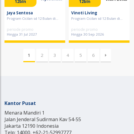
12bln
12bln
Jaya Sentosa
Vinoti Living
Program Cicilan sd 12 Bulan di...
Program Cicilan sd 12 Bulan di...
periode promo
periode promo
Hingga 31 Jul 2027
Hingga 30 Sep 2026
1
2
3
4
5
6
Kantor Pusat
Menara Mandiri 1
Jalan Jenderal Sudirman Kav 54-55
Jakarta 12190 Indonesia
Telp: 14000, +62-21-52997777