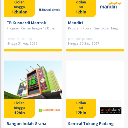
Cicilan
cicilan
hingga
sd
12bulan
12bln
TB Kusnardi Mentok
Mandiri
Program Cicilan hingga 12 Bula...
Program Power Buy cicilan hing...
periode promo
periode promo
Hingga 31 Aug 2026
Hingga 30 Sep 2027
Cicilan
Cicilan
hingga
sd
12bln
12bln
Bangun Indah Graha
Sentral Tukang Padang