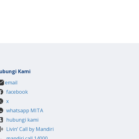
ubungi Kami
email
facebook
x
whatsapp MITA
hubungi kami
Livin’ Call by Mandiri
mandiri call 14000