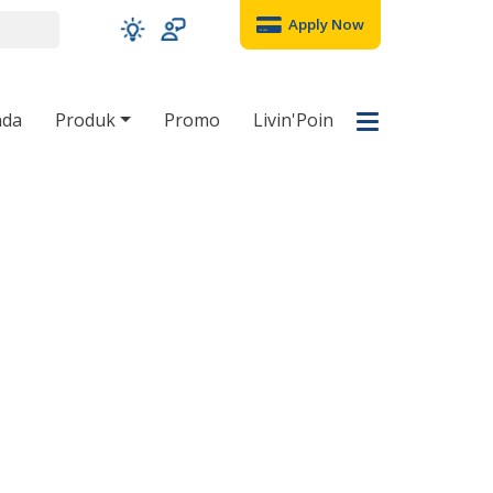
Apply Now
nda
Produk
Promo
Livin'Poin