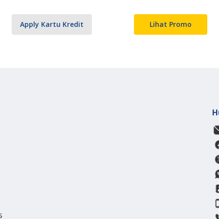
Apply Kartu Kredit
Lihat Promo
H
s