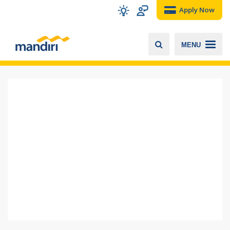
Apply Now
MENU