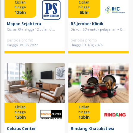
Cicilan
Cicilan
hingga
hingga
12bln
6bln
Mapan Sejahtera
RS Jember Klinik
Cicilan 0% hingga 12 bulan di...
Diskon 20% untuk pelayanan + D...
periode promo
periode promo
Hingga 30 Jun 2027
Hingga 31 Aug 2026
Cicilan
Cicilan
hingga
hingga
12bln
12bln
Celcius Center
Rindang Khatulistiwa