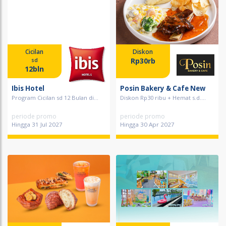
Cicilan
Diskon
Rp30rb
sd
12bln
Ibis Hotel
Posin Bakery & Cafe New
Program Cicilan sd 12 Bulan di...
Diskon Rp30 ribu + Hemat s.d....
periode promo
periode promo
Hingga 31 Jul 2027
Hingga 30 Apr 2027