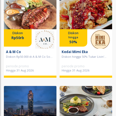
Diskon
Diskon
Rp50rb
hingga
50%
A & M Co
Kedai Mimi Eka
Diskon Rp50.000 di A & M Co So...
Diskon hingga 50% Tukar Livin'...
periode promo
periode promo
Hingga 31 Aug 2026
Hingga 31 Aug 2026