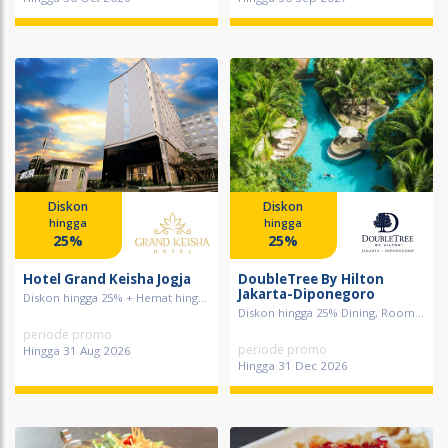
Diskon
Diskon
hingga
hingga
25%
25%
Hotel Grand Keisha Jogja
DoubleTree By Hilton
Jakarta-Diponegoro
Diskon hingga 25% + Hemat hing...
Diskon hingga 25% Dining, Room...
periode promo
periode promo
Hingga 31 Aug 2026
Hingga 31 Dec 2026