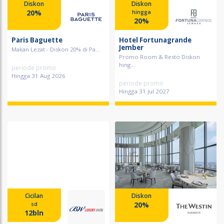
Diskon
Diskon
20%
hingga
20%
Paris Baguette
Hotel Fortunagrande
Jember
Makan Lezat - Diskon 20% di Pa...
Promo Room & Resto Diskon
hing...
periode promo
Hingga 31 Aug 2026
periode promo
Hingga 31 Jul 2027
Cicilan
Diskon
20%
sd
12bln