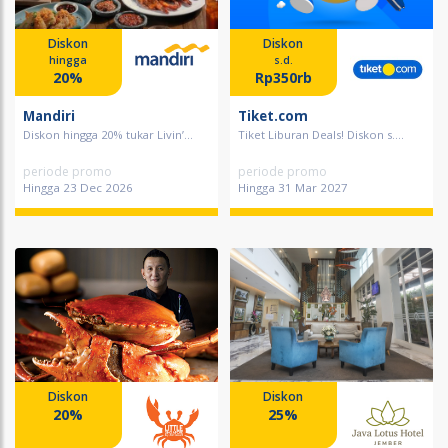
Diskon
Diskon
hingga
s.d.
20%
Rp350rb
Mandiri
Tiket.com
Diskon hingga 20% tukar Livin’...
Tiket Liburan Deals! Diskon s....
periode promo
periode promo
Hingga 23 Dec 2026
Hingga 31 Mar 2027
Diskon
Diskon
20%
25%