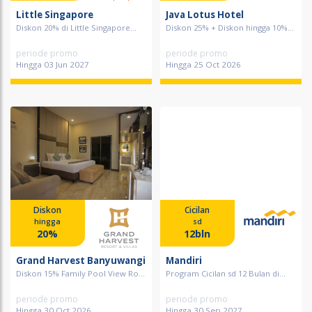
Little Singapore
Java Lotus Hotel
Diskon 20% di Little Singapore...
Diskon 25% + Diskon hingga 10%...
periode promo
periode promo
Hingga 03 Jun 2027
Hingga 25 Oct 2026
Diskon
Cicilan
hingga
sd
20%
12bln
Grand Harvest Banyuwangi
Mandiri
Diskon 15% Family Pool View Ro...
Program Cicilan sd 12 Bulan di...
periode promo
periode promo
Hingga 30 Oct 2026
Hingga 30 Sep 2027