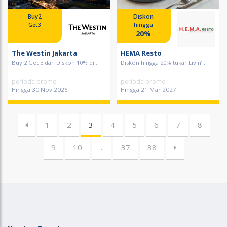
Buy2
Diskon
Get3
hingga
20%
The Westin Jakarta
HEMA Resto
Buy 2 Get 3 dan Diskon 10% di...
Diskon hingga 20% tukar Livin’...
periode promo
periode promo
Hingga 30 Nov 2026
Hingga 21 Mar 2027
1
2
3
4
5
6
7
8
9
10
...
37
38