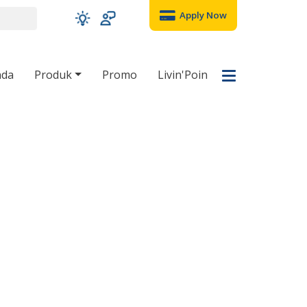
Apply Now
nda
Produk
Promo
Livin'Poin