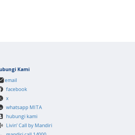
ubungi Kami
email
facebook
x
whatsapp MITA
hubungi kami
Livin’ Call by Mandiri
mandiri call 14000