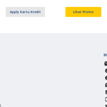
Apply Kartu Kredit
Lihat Promo
H
s