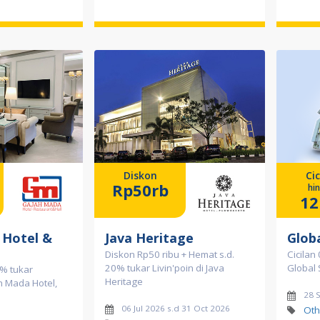
Diskon
Cic
Rp50rb
hi
12
 Hotel &
Java Heritage
Globa
Diskon Rp50 ribu + Hemat s.d.
Cicilan
20% tukar Livin'poin di Java
Global 
% tukar
Heritage
ah Mada Hotel,
28 
06 Jul 2026 s.d 31 Oct 2026
Oth