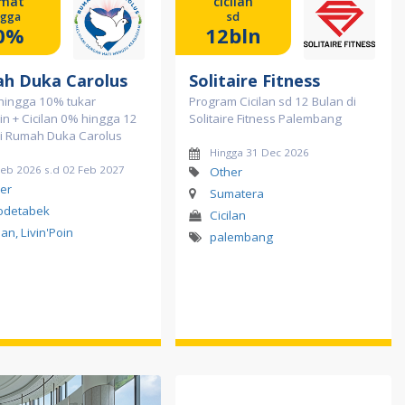
mat
cicilan
ngga
sd
0%
12bln
h Duka Carolus
Solitaire Fitness
hingga 10% tukar
Program Cicilan sd 12 Bulan di
oin + Cicilan 0% hingga 12
Solitaire Fitness Palembang
di Rumah Duka Carolus
Hingga 31 Dec 2026
Feb 2026 s.d 02 Feb 2027
Other
er
Sumatera
odetabek
Cicilan
lan, Livin'Poin
palembang