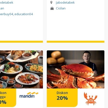
odetabek
Jabodetabek
lan
Cicilan
werbuy04
,
education04
skon
Diskon
20%
ngga
0%