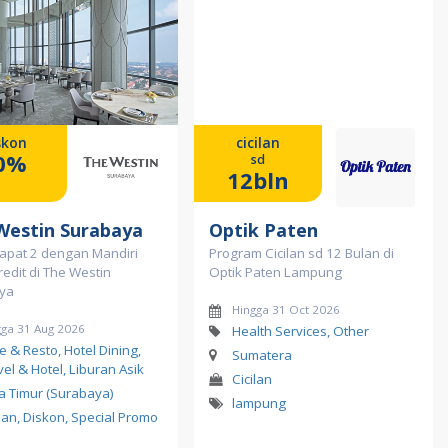
skon
cicilan
0%
sd
12bln
Westin Surabaya
Optik Paten
Dapat 2 dengan Mandiri
Program Cicilan sd 12 Bulan di
redit di The Westin
Optik Paten Lampung
ya
Hingga 31 Oct 2026
gga 31 Aug 2026
Health Services, Other
e & Resto, Hotel Dining,
Sumatera
vel & Hotel, Liburan Asik
Cicilan
a Timur (Surabaya)
lampung
ilan, Diskon, Special Promo