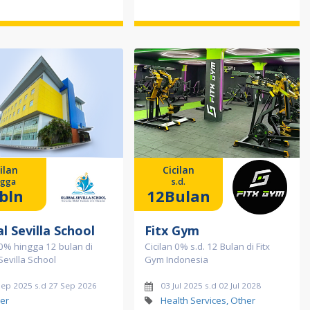
ilan
Cicilan
ngga
s.d.
bln
12Bulan
l Sevilla School
Fitx Gym
 0% hingga 12 bulan di
Cicilan 0% s.d. 12 Bulan di Fitx
Sevilla School
Gym Indonesia
Sep 2025 s.d 27 Sep 2026
03 Jul 2025 s.d 02 Jul 2028
er
Health Services, Other