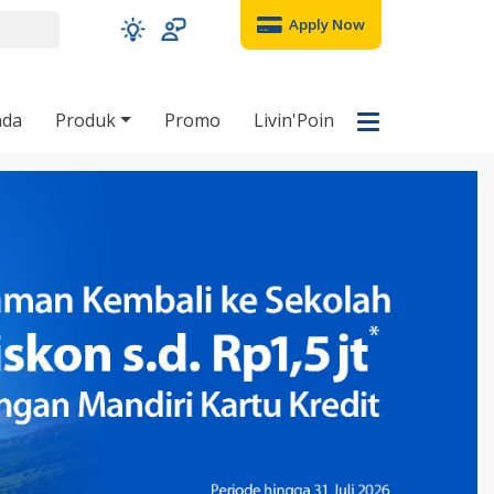
Apply Now
nda
Produk
Promo
Livin'Poin