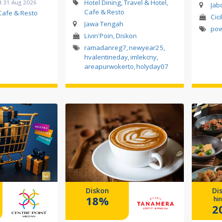
Hotel Dining, Travel & Hotel,
d 31 Aug 2026
Jab
Cafe & Resto
 Cafe & Resto
Cici
Jawa Tengah
po
Livin'Poin, Diskon
ramadanreg7
,
newyear25
,
hvalentineday
,
imlekcny
,
areapurwokerto
,
holyday07
Diskon
Di
18%
hi
2