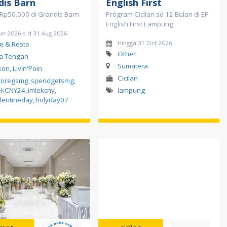
dis Barn
English First
Rp50.000 di Grandis Barn
Program Cicilan sd 12 Bulan di EF
English First Lampung
un 2026 s.d 31 Aug 2026
Hingga 31 Oct 2026
e & Resto
Other
a Tengah
Sumatera
kon, Livin'Poin
Cicilan
toregsmg
,
spendgetsmg
,
ekCNY24
,
imlekcny
,
lampung
lentineday
,
holyday07