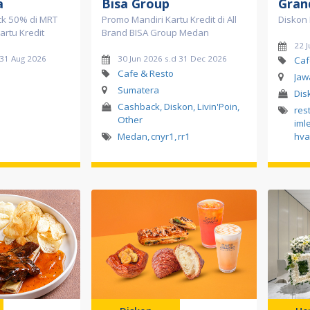
a
Bisa Group
Gran
k 50% di MRT
Promo Mandiri Kartu Kredit di All
Diskon 
artu Kredit
Brand BISA Group Medan
22 J
 31 Aug 2026
30 Jun 2026 s.d 31 Dec 2026
Caf
Cafe & Resto
Jaw
Sumatera
Dis
Cashback, Diskon, Livin'Poin,
res
Other
iml
Medan
,
cnyr1
,
rr1
hva