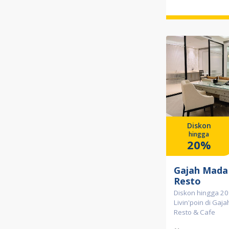
Diskon
hingga
20%
Gajah Mada
Resto
Diskon hingga 20
Livin'poin di Gaj
Resto & Cafe