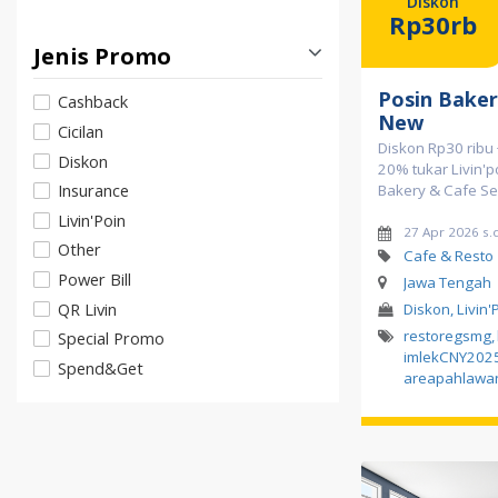
Diskon
Rp30rb
Jenis Promo
Posin Baker
Cashback
New
Cicilan
Diskon Rp30 ribu 
Diskon
20% tukar Livin'p
Insurance
Bakery & Cafe S
Livin'Poin
27 Apr 2026 s.
Other
Cafe & Resto
Power Bill
Jawa Tengah
QR Livin
Diskon, Livin'
restoregsmg
,
Special Promo
imlekCNY202
Spend&Get
areapahlawa