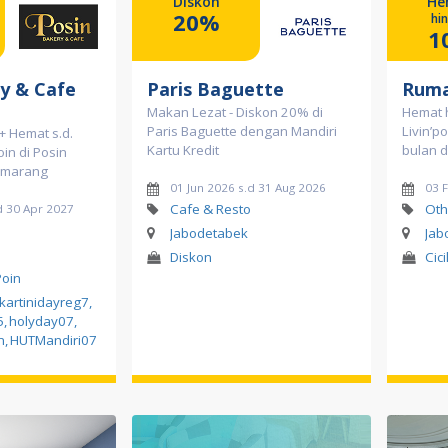
Diskon
He
20%
hi
1
y & Cafe
Paris Baguette
Ruma
Makan Lezat - Diskon 20% di
Hemat 
Paris Baguette dengan Mandiri
Livin’p
+ Hemat s.d.
Kartu Kredit
bulan 
oin di Posin
emarang
01 Jun 2026 s.d 31 Aug 2026
03 
Cafe & Resto
Oth
d 30 Apr 2027
Jabodetabek
Jab
Diskon
Cici
Poin
kartinidayreg7
,
5
,
holyday07
,
n
,
HUTMandiri07