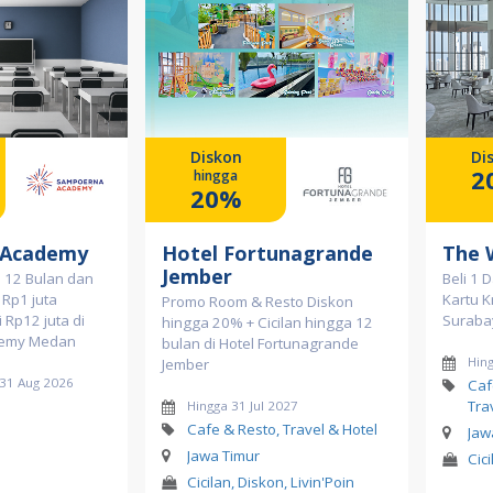
Diskon
Di
2
hingga
20%
 Academy
Hotel Fortunagrande
The 
Jember
a 12 Bulan dan
Beli 1 
Rp1 juta
Kartu K
Promo Room & Resto Diskon
 Rp12 juta di
Suraba
hingga 20% + Cicilan hingga 12
emy Medan
bulan di Hotel Fortunagrande
Hin
Jember
 31 Aug 2026
Caf
Tra
Hingga 31 Jul 2027
Cafe & Resto, Travel & Hotel
Jaw
Jawa Timur
Cic
Cicilan, Diskon, Livin'Poin