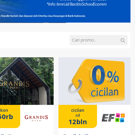
skon
cicilan
50rb
sd
12bln