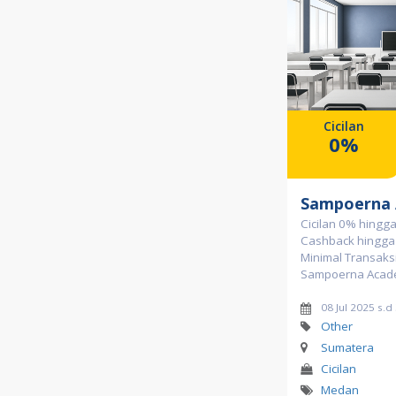
Cicilan
0%
Sampoerna
Cicilan 0% hingg
Cashback hingga 
Minimal Transaksi
Sampoerna Acad
08 Jul 2025 s.d
Other
Sumatera
Cicilan
Medan