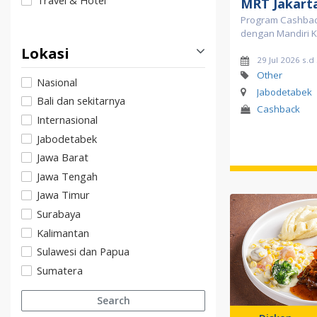
Travel & Hotel
MRT Jakart
Program Cashbac
dengan Mandiri K
Lokasi
29 Jul 2026 s.d
Other
Nasional
Jabodetabek
Bali dan sekitarnya
Cashback
Internasional
Jabodetabek
Jawa Barat
Jawa Tengah
Jawa Timur
Surabaya
Kalimantan
Sulawesi dan Papua
Sumatera
Search