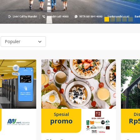
Spesial
Di
promo
Rp