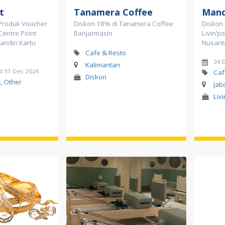
t
Tanamera Coffee
Mand
Produk Voucher
Diskon 18% di Tanamera Coffee
Diskon
Centre Point
Banjarmasin
Livin’po
ndiri Kartu
Nusant
Cafe & Resto
24 
Kalimantan
d 31 Dec 2026
Caf
Diskon
, Other
Jab
Liv