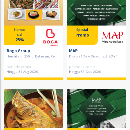
Hemat
Spesial
Promo
s.d.
25%
Boga Group
MAP
Hemat s.d. 25% di Bakerzin, Pe...
Diskon 10% + Diskon s.d. 20% T...
periode promo
periode promo
Hingga 31 Aug 2026
Hingga 31 Dec 2026