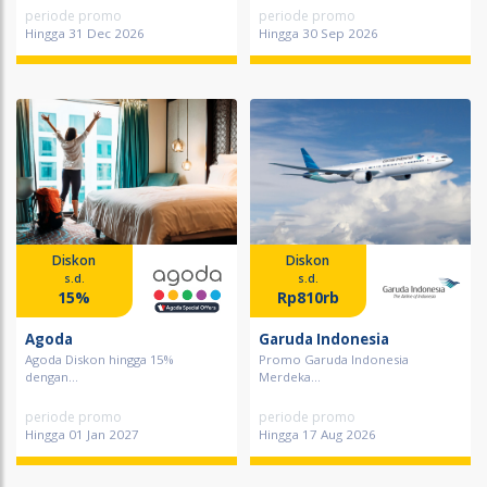
periode promo
periode promo
Hingga 31 Dec 2026
Hingga 30 Sep 2026
Diskon
Diskon
s.d.
s.d.
15%
Rp810rb
Agoda
Garuda Indonesia
Agoda Diskon hingga 15%
Promo Garuda Indonesia
dengan...
Merdeka...
periode promo
periode promo
Hingga 01 Jan 2027
Hingga 17 Aug 2026