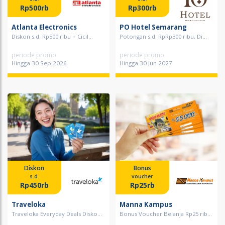
Rp500rb
Rp300rb
Atlanta Electronics
PO Hotel Semarang
Diskon s.d. Rp500 ribu + Cicil...
Potongan s.d. RpRp300 ribu, Di...
periode promo
periode promo
Hingga 30 Sep 2026
Hingga 30 Jun 2027
Diskon
Bonus
s.d.
voucher
Rp450rb
Rp25rb
Traveloka
Manna Kampus
Traveloka Everyday Deals Disko...
Bonus Voucher Belanja Rp25 rib...