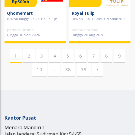
Rp500rb
Qhomemart
Royal Tulip
Diskon hingga Rp500 ribu di Qh...
Diskon 10% + Bonus Produk di R...
periode promo
periode promo
Hingga 30 Sep 2026
Hingga 20 Aug 2026
1
2
3
4
5
6
7
8
9
10
...
38
39
Kantor Pusat
Menara Mandiri 1
Jalan Jenderal Sudirman Kav 54-55