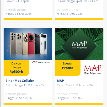
Power Bill Prepaid
Diskon hingga Rp200 ribu + Hem...
periode promo
periode promo
Hingga 31 Dec 2026
Hingga 31 Aug 2026
Diskon
Spesial
Promo
hingga
Rp500rb
Sinar Mas Celluler
MAP
Diskon hingga Rp500 ribu + Cic...
Cicilan 0% s.d. 12 bulan + Dis...
periode promo
periode promo
Hingga 30 Sep 2026
Hingga 31 Dec 2026