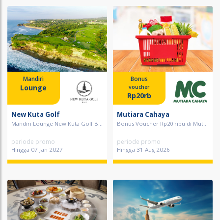
Mandiri
Bonus
Lounge
voucher
Rp20rb
New Kuta Golf
Mutiara Cahaya
Mandiri Lounge New Kuta Golf B...
Bonus Voucher Rp20 ribu di Mut...
periode promo
periode promo
Hingga 07 Jan 2027
Hingga 31 Aug 2026