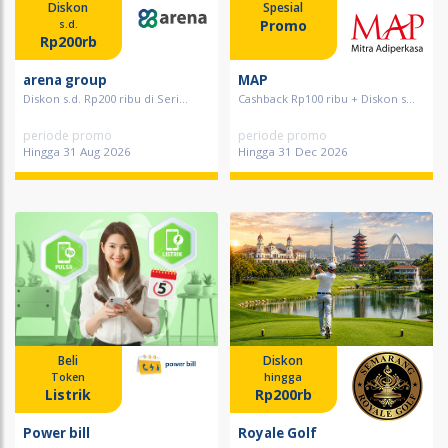
Diskon
Spesial
Promo
s.d.
Rp200rb
arena group
MAP
Diskon s.d. Rp200 ribu di Seri...
Cashback Rp100 ribu + Diskon s...
periode promo
periode promo
Hingga 31 Aug 2026
Hingga 31 Dec 2026
Beli
Diskon
Token
hingga
Listrik
Rp200rb
Power bill
Royale Golf