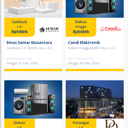
Cashback
Diskon
s.d.
hingga
Rp500rb
Rp500rb
Emas Semar Nusantara
Candi Elektronik
Cashback s.d. Rp500 ribu + Cic...
Diskon hingga Rp500 ribu + Cic...
periode promo
periode promo
Hingga 31 Dec 2026
Hingga 30 Sep 2026
Diskon
Potongan
s.d.
s.d.