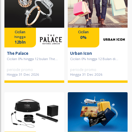
Cicilan
Cicilan
0%
hingga
12bln
The Palace
Urban Icon
Cicilan 0% hingga 12 bulan The...
Cicilan 0% hingga 12 Bulan di...
periode promo
periode promo
Hingga 31 Dec 2026
Hingga 31 Dec 2026