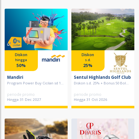
Diskon
Diskon
hingga
s.d.
50%
25%
Mandiri
Sentul Highlands Golf Club
Program Power Buy Cicilan sd 1...
Diskon s.d. 25% + Bonus 50 Bol...
periode promo
periode promo
Hingga 31 Dec 2027
Hingga 31 Oct 2026