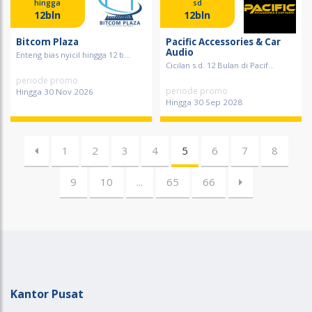
hingga
sd
12bln
12bln
Bitcom Plaza
Pacific Accessories & Car
Audio
Enteng bias nyicil hingga 12 b...
Cicilan s.d. 12 Bulan di Pacif...
periode promo
periode promo
Hingga 30 Nov 2026
Hingga 30 Sep 2028
1
2
3
4
5
6
7
8
9
10
...
65
66
Kantor Pusat