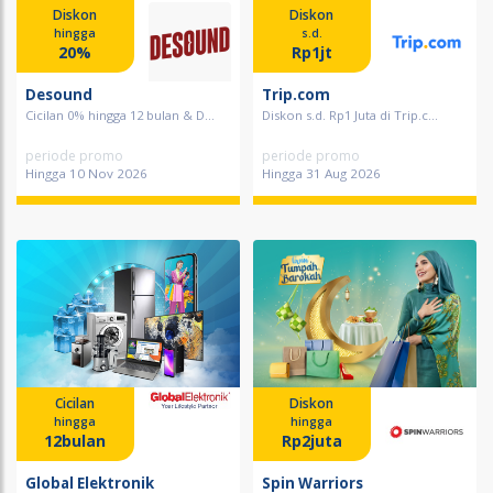
Diskon
Diskon
hingga
s.d.
20%
Rp1jt
Desound
Trip.com
Cicilan 0% hingga 12 bulan & D...
Diskon s.d. Rp1 Juta di Trip.c...
periode promo
periode promo
Hingga 10 Nov 2026
Hingga 31 Aug 2026
Cicilan
Diskon
hingga
hingga
12bulan
Rp2juta
Global Elektronik
Spin Warriors