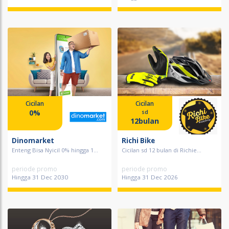
Cicilan
Cicilan
0%
sd
12bulan
Dinomarket
Richi Bike
Enteng Bisa Nyicil 0% hingga 1...
Cicilan sd 12 bulan di Richie...
periode promo
periode promo
Hingga 31 Dec 2030
Hingga 31 Dec 2026