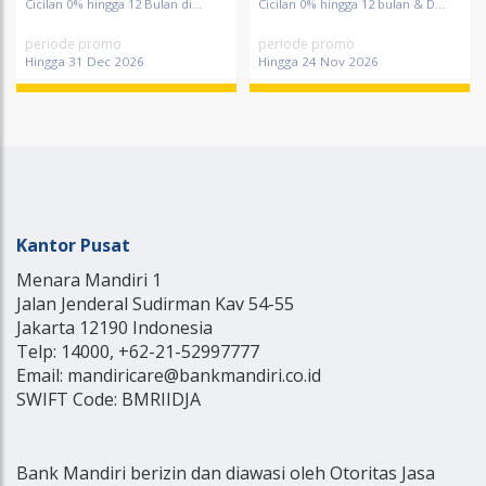
Cicilan 0% hingga 12 Bulan di...
Cicilan 0% hingga 12 bulan & D...
periode promo
periode promo
Hingga 31 Dec 2026
Hingga 24 Nov 2026
Kantor Pusat
Menara Mandiri 1
Jalan Jenderal Sudirman Kav 54-55
Jakarta 12190 Indonesia
Telp: 14000, +62-21-52997777
Email: mandiricare@bankmandiri.co.id
SWIFT Code: BMRIIDJA
Bank Mandiri berizin dan diawasi oleh Otoritas Jasa