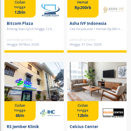
Cicilan
Hemat
Rp200rb
hingga
12bln
Bitcom Plaza
Asha IVF Indonesia
Enteng bias nyicil hingga 12 b...
Cek Kesuburan ! Hemat Rp200 ri...
periode promo
periode promo
Hingga 30 Nov 2026
Hingga 31 Dec 2026
Cicilan
Cicilan
hingga
hingga
6bln
12bln
RS Jember Klinik
Celcius Center